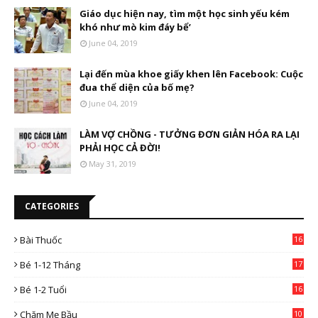
Giáo dục hiện nay, tìm một học sinh yếu kém
khó như mò kim đáy bể’
June 04, 2019
Lại đến mùa khoe giấy khen lên Facebook: Cuộc
đua thể diện của bố mẹ?
June 04, 2019
LÀM VỢ CHỒNG - TƯỞNG ĐƠN GIẢN HÓA RA LẠI
PHẢI HỌC CẢ ĐỜI!
May 31, 2019
CATEGORIES
Bài Thuốc
16
4
Bé 1-12 Tháng
17
Bé 1-2 Tuổi
16
Chăm Mẹ Bầu
10