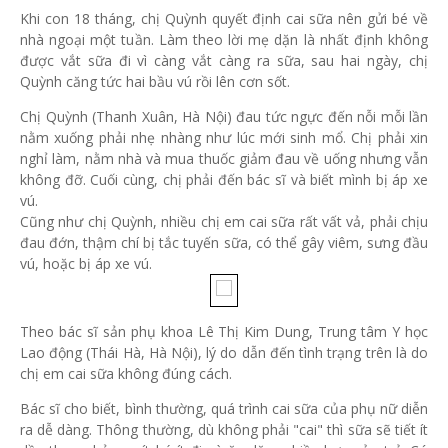
Khi con 18 tháng, chị Quỳnh quyết định cai sữa nên gửi bé về
nhà ngoại một tuần. Làm theo lời mẹ dặn là nhất định không
được vắt sữa đi vì càng vắt càng ra sữa, sau hai ngày, chị
Quỳnh căng tức hai bầu vú rồi lên cơn sốt.
Chị Quỳnh (Thanh Xuân, Hà Nội) đau tức ngực đến nỗi mỗi lần
nằm xuống phải nhẹ nhàng như lúc mới sinh mổ. Chị phải xin
nghỉ làm, nằm nhà và mua thuốc giảm đau về uống nhưng vẫn
không đỡ. Cuối cùng, chị phải đến bác sĩ và biết mình bị áp xe
vú.
Cũng như chị Quỳnh, nhiều chị em cai sữa rất vất vả, phải chịu
đau đớn, thậm chí bị tắc tuyến sữa, có thể gây viêm, sưng đầu
vú, hoặc bị áp xe vú.
Theo bác sĩ sản phụ khoa Lê Thị Kim Dung, Trung tâm Y học
Lao động (Thái Hà, Hà Nội), lý do dẫn đến tình trạng trên là do
chị em cai sữa không đúng cách.
Bác sĩ cho biết, bình thường, quá trình cai sữa của phụ nữ diễn
ra dễ dàng. Thông thường, dù không phải "cai" thì sữa sẽ tiết ít