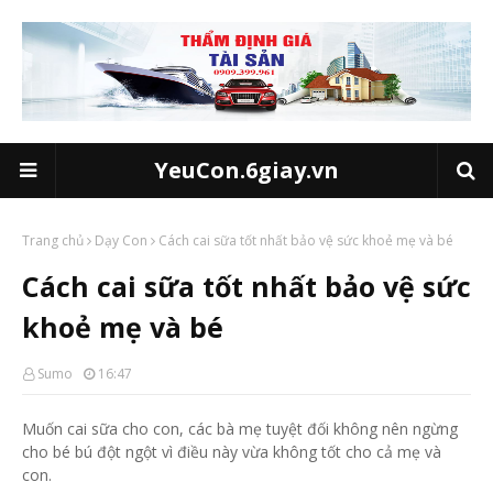
YeuCon.6giay.vn
Trang chủ
Dạy Con
Cách cai sữa tốt nhất bảo vệ sức khoẻ mẹ và bé
Cách cai sữa tốt nhất bảo vệ sức
khoẻ mẹ và bé
Sumo
16:47
Muốn cai sữa cho con, các bà mẹ tuyệt đối không nên ngừng
cho bé bú đột ngột vì điều này vừa không tốt cho cả mẹ và
con.