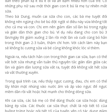
dần theo phản xạ ít bú ít đi và ăn dặm nhiều hơn của trẻ. Có
những phụ nữ sau một thời gian con ít bú là mẹ tự nhiên mất
sữa.
Theo bà Dung, muốn cai sữa cho con, các bà mẹ tuyệt đối
không nên ngừng cho bé bú đột ngột vì điều này vừa không tốt
cho cả mẹ và con. Chị em nên giảm dần số lần bú trong ngày
và giãn dần thời gian cho bú. Ví dụ nếu đang cho con bú 3
lần/ngày thì giảm xuống 2 lần rồi một lần và cuối cùng bỏ hẳn
trong thời gian 2-3 tuần, thậm chí hơn. Với cách làm này bạn
sẽ không bị cương sữa và bé cũng không khóc lóc vì thèm.
Ngoài ra, nếu tách hẳn con trong thời gian cai sữa, bạn có thể
vắt bớt sữa nhưng vẫn tuân thủ nguyên tắc giãn dần giữa các
lần và giảm dần lượng sữa vắt ra, tuyệt đối không vắt hết sữa
và vắt thường xuyên.
Trong quá trình cai, nếu thấy ngực cương, đau, chị em có thể
lấy khăn mặt nhúng vào nước ấm và ấp vào ngực để ngực
mềm dần rồi vắt hoặc hút mạnh cho thông dòng sữa.
Khi cai sữa, các bà mẹ có thể dùng thuốc cai sữa hoặc dùng
băng ép sữa. Các thuốc cai sữa thực chất là nội tiết tố của
buồng trứng hoặc nội tiết tố của tuyến yên có tác dụng giảm