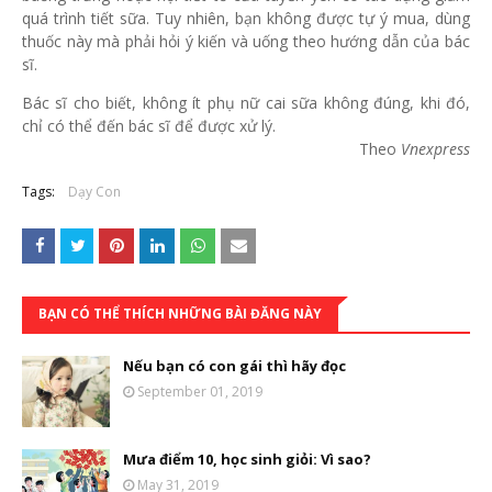
quá trình tiết sữa. Tuy nhiên, bạn không được tự ý mua, dùng
thuốc này mà phải hỏi ý kiến và uống theo hướng dẫn của bác
sĩ.
Bác sĩ cho biết, không ít phụ nữ cai sữa không đúng, khi đó,
chỉ có thể đến bác sĩ để được xử lý.
Theo
Vnexpress
Tags:
Dạy Con
BẠN CÓ THỂ THÍCH NHỮNG BÀI ĐĂNG NÀY
Nếu bạn có con gái thì hãy đọc
September 01, 2019
Mưa điểm 10, học sinh giỏi: Vì sao?
May 31, 2019