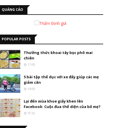
QUẢNG CÁO
POPULAR POSTS
Thưởng thức khoai tây bọc phô mai
chiên
17:00
5 bài tập thể dục với xe đẩy giúp các mẹ
giảm cân
14:00
Lại đến mùa khoe giấy khen lên
Facebook: Cuộc đua thể diện của bố mẹ?
19:32