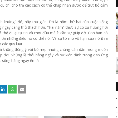
ội, chỉ cho trẻ các cách có thể chấp nhận được để trút bỏ cảm
h khủng" đó, hãy thư giãn. Đó là năm thứ hai của cuộc sống
 ngày càng thử thách hơn. "Hai năm" thực sự có xu hướng hơi
 thể đi lại tự tin và chơi đùa mà ít cần sự giúp đỡ. Con bạn có
hơn những điều nó có thể nói. Và sự tò mò vô hạn của nó ít ra
 các quy luật.
n và không đồng ý với bố mẹ, nhưng chúng dần dần mong muốn
p đỡ! Những lề thói hàng ngày và sự kiên định trong đáp ứng
ộc sống hàng ngày êm ả.