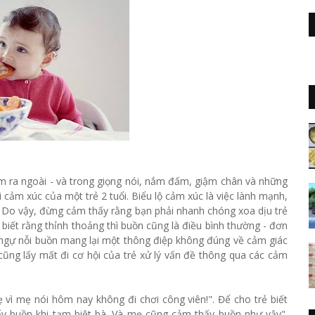
ảm ra ngoài - và trong giọng nói, nắm đấm, giậm chân và những
 cảm xúc của một trẻ 2 tuổi. Biểu lộ cảm xúc là việc lành mạnh,
. Do vậy, đừng cảm thấy rằng bạn phải nhanh chóng xoa dịu trẻ
 biết rằng thỉnh thoảng thì buồn cũng là điều bình thường - đơn
ế ngự nỗi buồn mang lại một thông điệp không đúng về cảm giác
cũng lấy mất đi cơ hội của trẻ xử lý vấn đề thông qua các cảm
 vì mẹ nói hôm nay không đi chơi công viên!". Để cho trẻ biết
y buồn khi tạm biệt bà. Và mẹ cũng cảm thấy buồn như vậy".