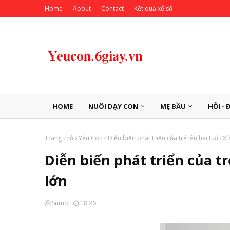
Home
About
Contact
Kết quả xổ số
HOME
NUÔI DẠY CON
MẸ BẦU
HỎI - 
Trang chủ
Yêu Con
Diễn biến phát triển của trẻ lên hai tuổi: X
Diễn biến phát triển của tr
lớn
Sumo
18:26