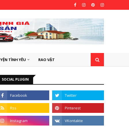
YỆN TÌNH YÊU
RAO VẶT
SOCIAL PLUGIN