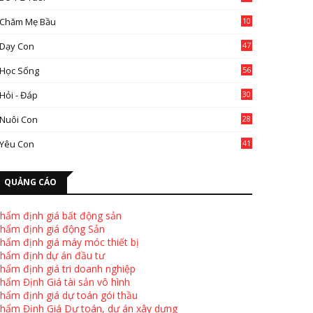
Chăm Mẹ Bầu
10
0
Dạy Con
47
2
Học Sống
56
Hỏi - Đáp
30
Nuôi Con
28
4
Yêu Con
41
9
QUẢNG CÁO
hẩm định giá bất động sản
hẩm định giá động Sản
hẩm định giá máy móc thiết bị
hẩm định dự án đầu tư
hẩm định giá tri doanh nghiệp
hẩm Định Giá tài sản vô hình
hẩm định giá dự toán gói thầu
hẩm Định Giá Dự toán, dự án xây dựng