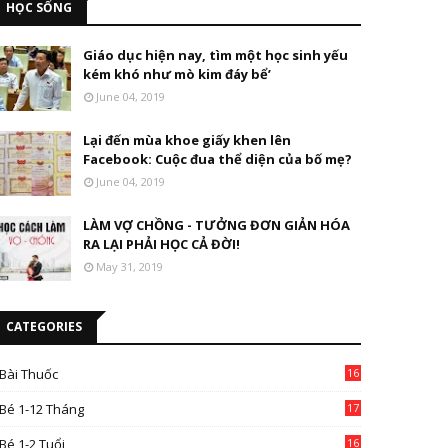
HỌC SỐNG
Giáo dục hiện nay, tìm một học sinh yếu
kém khó như mò kim đáy bể’
June 04, 2019
Lại đến mùa khoe giấy khen lên
Facebook: Cuộc đua thể diện của bố mẹ?
June 04, 2019
LÀM VỢ CHỒNG - TƯỞNG ĐƠN GIẢN HÓA
RA LẠI PHẢI HỌC CẢ ĐỜI!
May 31, 2019
CATEGORIES
Bài Thuốc
16
4
Bé 1-12 Tháng
17
Bé 1-2 Tuổi
16