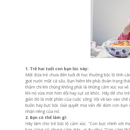
1. Trẻ hai tuổi con bạn lúc này:
Một đứa trẻ chưa đến tuổi đi học thường bộc lộ tình c
giọt nước mắt cá sấu. Bạn hiếm khi phải đoán trạng thái
thậm chí khi chúng không phải là những cảm xúc vui vẻ
khi nó vừa mới hờn dỗi hay sụt sịt khóc. Hãy để cho trẻ
giản đó là một phần của cuộc sống. Vội vã lao vào ch
buồn hay bực bội. Giải quyết mọi vấn đề dùm con bạn 
nhận riêng của nó.
2. Bạn có thể làm gì:
Hãy làm cho trẻ bộc lộ cảm xúc. "Con bực mình với mẹ
bạn cũng có chung cảm giác, ví dụ như: "Con cảm thấ