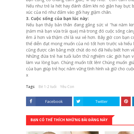
Nếu như trẻ la hét hay đánh đấm khi nó giận hay bực b
xúc của nó như đấm vào gối hay giậm chân.
3. Cuộc sống của bạn lúc này:
Nếu bạn thấy bản thân đang gắng sức vì "hai năm kin
(năm mà bạn vừa trải qua) mà trong đó cuộc sống càng
êm ả hơn và thậm chí là vui vẻ hơn. Bây giờ con bạn có
thể diễn đạt mong muốn của nó tốt hơn trước và hiểu 
cũng được cân bằng một chút do nó đã hiểu biết hơn về
Những đứa trẻ hai tuổi luôn thử nghiệm các giới hạ
làm vui lòng bạn. Chúng muốn tốt lên! Chúng muốn giú
của bạn giúp trẻ học nắm vững tình hình và giữ cho cu
x
Tags:
Bé 1-2 tuổi
Yêu Con
Facebook
Twitter
BẠN CÓ THỂ THÍCH NHỮNG BÀI ĐĂNG NÀY