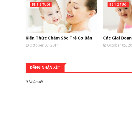
BÉ 1-2 TUỔI
BÉ 1-2 TUỔI
Kiến Thức Chăm Sóc Trẻ Cơ Bản
Các Giai Đoạn
October 05, 2014
October 05, 2
ĐĂNG NHẬN XÉT
0 Nhận xét