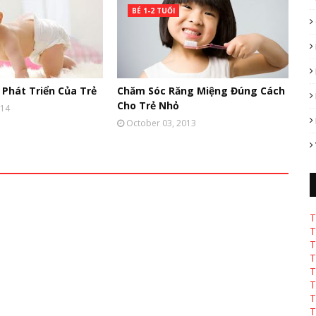
BÉ 1-2 TUỔI
 Phát Triển Của Trẻ
Chăm Sóc Răng Miệng Đúng Cách
Cho Trẻ Nhỏ
014
October 03, 2013
T
T
T
T
T
T
T
T