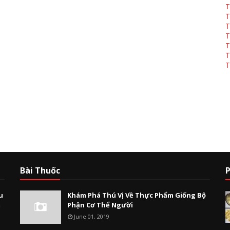
T
T
T
T
T
T
T
Bài Thuốc
P
u
Khám Phá Thú Vị Về Thực Phẩm Giống Bộ
m
Phận Cơ Thể Người
June 01, 2019