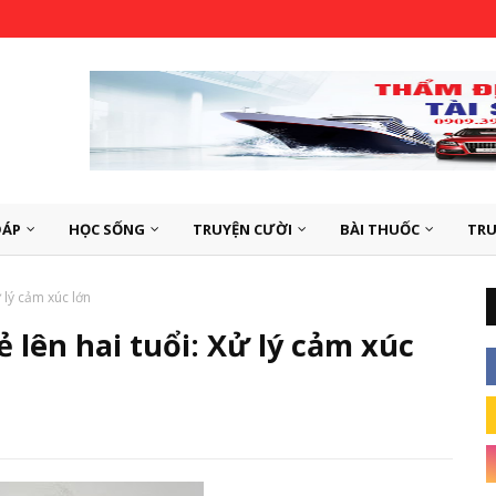
ĐÁP
HỌC SỐNG
TRUYỆN CƯỜI
BÀI THUỐC
TRU
ử lý cảm xúc lớn
ẻ lên hai tuổi: Xử lý cảm xúc