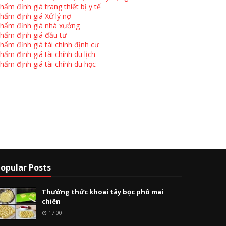
hẩm định giá trang thiết bị y tế
hẩm định giá Xử lý nợ
hẩm định giá nhà xưởng
hẩm định giá đầu tư
hẩm định giá tài chính định cư
hẩm định giá tài chính du lịch
hẩm định giá tài chính du học
opular Posts
Thưởng thức khoai tây bọc phô mai
chiên
17:00