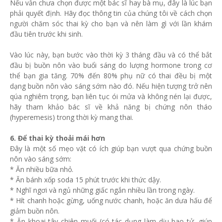
Nếu vẫn chưa chọn được một bác sĩ hay bà mụ, đây là lúc bạn
phải quyết định. Hãy đọc thông tin của chúng tôi về cách chọn
người chăm sóc thai kỳ cho bạn và nên làm gì với lần khám
đầu tiên trước khi sinh.
Vào lúc này, bạn bước vào thời kỳ 3 tháng đầu và có thể bắt
đầu bị buồn nôn vào buổi sáng do lượng hormone trong cơ
thể bạn gia tăng. 70% đến 80% phụ nữ có thai đều bị một
dạng buồn nôn vào sáng sớm nào đó. Nếu hiện tượng trở nên
qúa nghiêm trọng, bạn liên tục ói mửa và không nén lại được,
hãy tham khảo bác sĩ về khả năng bị chứng nôn tháo
(hyperemesis) trong thời kỳ mang thai.
6. Để thai kỳ thoải mái hơn
Đây là một số mẹo vặt có ích giúp bạn vượt qua chứng buồn
nôn vào sáng sớm:
* Ăn nhiều bữa nhỏ.
* Ăn bánh xốp soda 15 phút trước khi thức dậy.
* Nghĩ ngơi và ngủ những giấc ngắn nhiều lần trong ngày.
* Hít chanh hoặc gừng, uống nước chanh, hoặc ăn dưa hấu để
giảm buồn nôn.
* Ăn khoai tây chiên muối (có tác dụng làm dịu bao tử, giúp