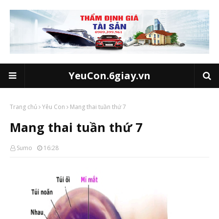
YeuCon.6giay.vn
Trang chủ
Yêu Con
Mang thai tuần thứ 7
Mang thai tuần thứ 7
Sumo
16:28