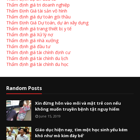
Thẩm định giá tri doanh nghiệp
Thẩm Định Giá tài sản vô hình
Thẩm định giá dự toán gói thầu
Thẩm Định Giá Dự toán, dự án xây dựng
Thẩm định giá trang thiết bị y tế
Thẩm định giá Xử lý nợ
Thẩm định giá nhà xưởng
Thẩm định giá đầu tư
Thẩm định giá tài chính định cư
Thẩm định giá tài chính du lịch
Thẩm định giá tài chính du học
Random Posts
Xin đừng hôn vào môi và mặt trẻ con nếu
không muốn truyền bệnh tật nguy hiểm
June 15, 2019
Giáo dục hiện nay, tìm một học sinh yếu kém
khó như mò kim đáy bể’