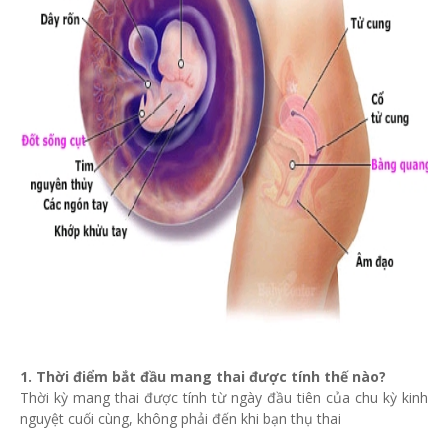
1. Thời điểm bắt đầu mang thai được tính thế nào?
Thời kỳ mang thai được tính từ ngày đầu tiên của chu kỳ kinh
nguyệt cuối cùng, không phải đến khi bạn thụ thai