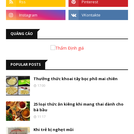
QUẢNG CÁO
POPULAR POSTS
Thưởng thức khoai tây bọc phô mai chiên
17:00
25 loại thức ăn kiêng khi mang thai dành cho
bà bầu
11:17
Khi trẻ bị nghẹt mũi