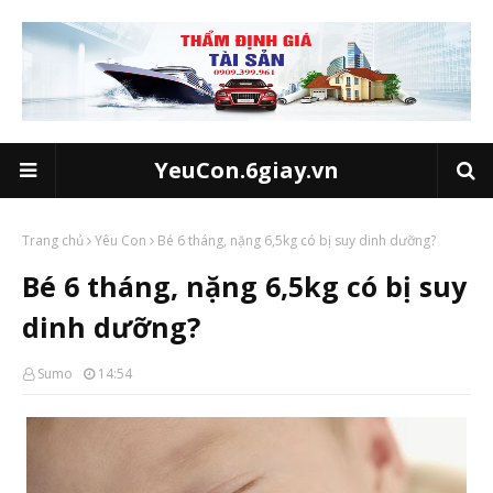
YeuCon.6giay.vn
Trang chủ
Yêu Con
Bé 6 tháng, nặng 6,5kg có bị suy dinh dưỡng?
Bé 6 tháng, nặng 6,5kg có bị suy
dinh dưỡng?
Sumo
14:54