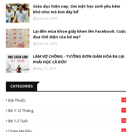
Giáo dục hiện nay, tìm một học sinh yếu kém
khó như mò kim đáy bể’
June 04, 2019
Lại đến mùa khoe giấy khen lên Facebook: Cuộc
đua thể diện của bố mẹ?
June 04, 2019
LÀM VỢ CHỒNG - TƯỞNG ĐƠN GIẢN HÓA RA LẠI
PHẢI HỌC CẢ ĐỜI!
May 31, 2019
CATEGORIES
Bài Thuốc
16
4
Bé 1-12 Tháng
17
Bé 1-2 Tuổi
16
Chăm Mẹ Bầu
10