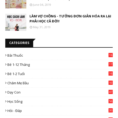
June 04, 2019
LÀM VỢ CHỒNG - TƯỞNG ĐƠN GIẢN HÓA RA LẠI
PHẢI HỌC CẢ ĐỜI!
May 31, 2019
CATEGORIES
Bài Thuốc
16
4
Bé 1-12 Tháng
17
Bé 1-2 Tuổi
16
Chăm Mẹ Bầu
10
0
Dạy Con
47
2
Học Sống
56
Hỏi - Đáp
30