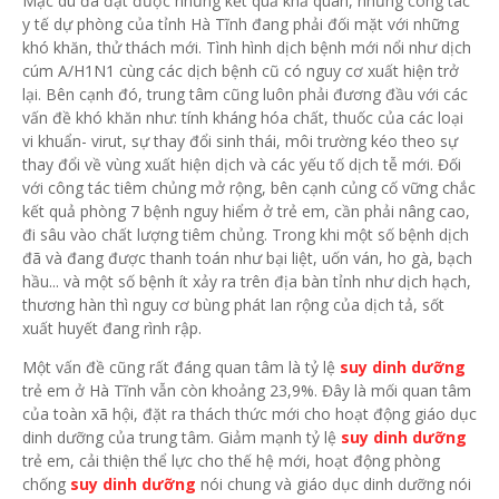
Mặc dù đã đạt được những kết quả khả quan, nhưng công tác
y tế dự phòng của tỉnh Hà Tĩnh đang phải đối mặt với những
khó khăn, thử thách mới. Tình hình dịch bệnh mới nổi như dịch
cúm A/H1N1 cùng các dịch bệnh cũ có nguy cơ xuất hiện trở
lại. Bên cạnh đó, trung tâm cũng luôn phải đương đầu với các
vấn đề khó khăn như: tính kháng hóa chất, thuốc của các loại
vi khuẩn- virut, sự thay đổi sinh thái, môi trường kéo theo sự
thay đổi về vùng xuất hiện dịch và các yếu tố dịch tễ mới. Đối
với công tác tiêm chủng mở rộng, bên cạnh củng cố vững chắc
kết quả phòng 7 bệnh nguy hiểm ở trẻ em, cần phải nâng cao,
đi sâu vào chất lượng tiêm chủng. Trong khi một số bệnh dịch
đã và đang được thanh toán như bại liệt, uốn ván, ho gà, bạch
hầu... và một số bệnh ít xảy ra trên địa bàn tỉnh như dịch hạch,
thương hàn thì nguy cơ bùng phát lan rộng của dịch tả, sốt
xuất huyết đang rình rập.
Một vấn đề cũng rất đáng quan tâm là tỷ lệ
suy dinh dưỡng
trẻ em ở Hà Tĩnh vẫn còn khoảng 23,9%. Đây là mối quan tâm
của toàn xã hội, đặt ra thách thức mới cho hoạt động giáo dục
dinh dưỡng của trung tâm. Giảm mạnh tỷ lệ
suy dinh dưỡng
trẻ em, cải thiện thể lực cho thế hệ mới, hoạt động phòng
chống
suy dinh dưỡng
nói chung và giáo dục dinh dưỡng nói