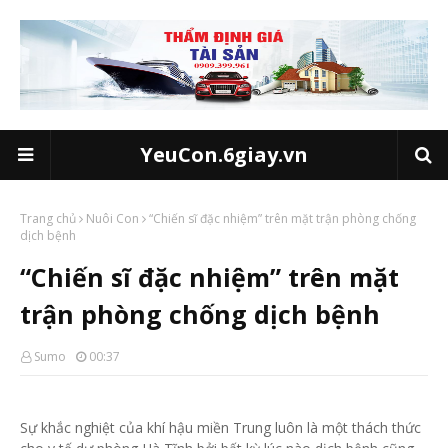
YeuCon.6giay.vn
Trang chủ
Nuôi Con
“Chiến sĩ đặc nhiệm” trên mặt trận phòng chống
dịch bệnh
“Chiến sĩ đặc nhiệm” trên mặt
trận phòng chống dịch bệnh
Sumo
00:37
Sự khắc nghiệt của khí hậu miền Trung luôn là một thách thức