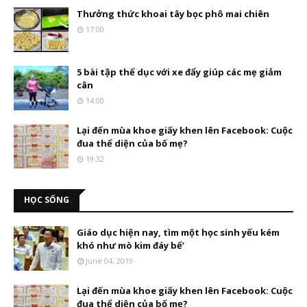
Thưởng thức khoai tây bọc phô mai chiên
17:00
5 bài tập thể dục với xe đẩy giúp các mẹ giảm
cân
14:00
Lại đến mùa khoe giấy khen lên Facebook: Cuộc
đua thể diện của bố mẹ?
19:32
HỌC SỐNG
Giáo dục hiện nay, tìm một học sinh yếu kém
khó như mò kim đáy bể’
June 04, 2019
Lại đến mùa khoe giấy khen lên Facebook: Cuộc
đua thể diện của bố mẹ?