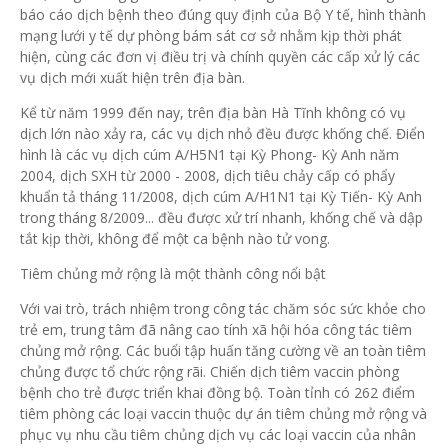
báo cáo dịch bệnh theo đúng quy định của Bộ Y tế, hình thành
mạng lưới y tế dự phòng bám sát cơ sở nhằm kịp thời phát
hiện, cùng các đơn vị điều trị và chính quyền các cấp xử lý các
vụ dịch mới xuất hiện trên địa bàn.
Kể từ năm 1999 đến nay, trên địa bàn Hà Tĩnh không có vụ
dịch lớn nào xảy ra, các vụ dịch nhỏ đều được khống chế. Điển
hình là các vụ dịch cúm A/H5N1 tại Kỳ Phong- Kỳ Anh năm
2004, dịch SXH từ 2000 - 2008, dịch tiêu chảy cấp có phẩy
khuẩn tả tháng 11/2008, dịch cúm A/H1N1 tại Kỳ Tiến- Kỳ Anh
trong tháng 8/2009... đều được xử trí nhanh, khống chế và dập
tắt kịp thời, không để một ca bệnh nào tử vong.
Tiêm chủng mở rộng là một thành công nổi bật
Với vai trò, trách nhiệm trong công tác chăm sóc sức khỏe cho
trẻ em, trung tâm đã nâng cao tính xã hội hóa công tác tiêm
chủng mở rộng. Các buổi tập huấn tăng cường về an toàn tiêm
chủng được tổ chức rộng rãi. Chiến dịch tiêm vaccin phòng
bệnh cho trẻ được triển khai đồng bộ. Toàn tỉnh có 262 điểm
tiêm phòng các loại vaccin thuộc dự án tiêm chủng mở rộng và
phục vụ nhu cầu tiêm chủng dịch vụ các loại vaccin của nhân