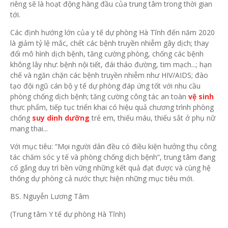
riêng sẽ là hoạt động hàng đầu của trung tâm trong thời gian
tới.
Các định hướng lớn của y tế dự phòng Hà Tĩnh đến năm 2020
là giảm tỷ lệ mắc, chết các bệnh truyền nhiễm gây dịch; thay
đổi mô hình dịch bệnh, tăng cường phòng, chống các bệnh
không lây như: bệnh nội tiết, đái tháo đường, tim mạch...; hạn
chế và ngăn chặn các bệnh truyền nhiễm như HIV/AIDS; đào
tạo đội ngũ cán bộ y tế dự phòng đáp ứng tốt với nhu cầu
phòng chống dịch bệnh; tăng cường công tác an toàn
vệ sinh
thực phẩm, tiếp tục triển khai có hiệu quả chương trình phòng
chống
suy dinh dưỡng
trẻ em, thiếu máu, thiếu sắt ở phụ nữ
mang thai...
Với mục tiêu: “Mọi người dân đều có điều kiện hưởng thụ công
tác chăm sóc y tế và phòng chống dịch bệnh”, trung tâm đang
cố gắng duy trì bền vững những kết quả đạt được và cùng hệ
thống dự phòng cả nước thực hiện những mục tiêu mới.
BS. Nguyễn Lương Tâm
(Trung tâm Y tế dự phòng Hà Tĩnh)