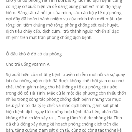
cho y tế dự phòng Hà Tĩnh bởi bất kỳ lúc nào dịch bệnh cũng
có nguy cơ xuất hiện và dễ dàng bùng phát với mức độ nguy
hiểm. Bằng tất cả nỗ lực của mình, các cán bộ y tế dự phòng
nơi đây đã hoàn thành nhiệm vụ của mình trên một mặt trận
rộng lớn: tiêm chủng mở rộng, phòng chống sốt xuất huyết,
dịch tiêu chảy cấp, dịch cúm... trở thành người “chiến sĩ đặc
nhiệm” trên mặt trận phòng chống dịch bệnh.
Ở đâu khó ở đó có dự phòng
Cho trẻ uống vitamin A.
Sự xuất hiện của những bệnh truyền nhiễm mới nổi và sự quay
lại của những bệnh dịch đã được khống chế thời gian qua như
chất thêm gánh nặng cho hệ thống y tế dự phòng cả nước
trong đó có Hà Tĩnh. Mặc dù là một địa phương còn thiếu thốn
nhiều trong công tác phòng chống dịch bệnh nhưng với mục
tiêu: giảm tối đa tỷ lệ chết và mắc dịch bệnh, giám sát phát
hiện bệnh dịch ngay từ trường hợp bệnh đầu tiên, phấn đấu
không để dịch lớn xảy ra..., Trung tâm Y tế dự phòng Hà Tĩnh
đã chủ động xây dựng kế hoạch phòng chống dịch trên địa
bàn, tăng cường giám sát dịch tễ, củng cố công tác thống kê