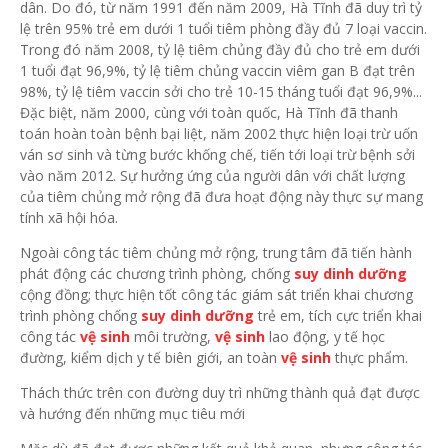
dân. Do đó, từ năm 1991 đến năm 2009, Hà Tĩnh đã duy trì tỷ
lệ trên 95% trẻ em dưới 1 tuổi tiêm phòng đầy đủ 7 loại vaccin.
Trong đó năm 2008, tỷ lệ tiêm chủng đầy đủ cho trẻ em dưới
1 tuổi đạt 96,9%, tỷ lệ tiêm chủng vaccin viêm gan B đạt trên
98%, tỷ lệ tiêm vaccin sởi cho trẻ 10-15 tháng tuổi đạt 96,9%...
Đặc biệt, năm 2000, cùng với toàn quốc, Hà Tĩnh đã thanh
toán hoàn toàn bệnh bại liệt, năm 2002 thực hiện loại trừ uốn
ván sơ sinh và từng bước khống chế, tiến tới loại trừ bệnh sởi
vào năm 2012. Sự hưởng ứng của người dân với chất lượng
của tiêm chủng mở rộng đã đưa hoạt động này thực sự mang
tính xã hội hóa.
Ngoài công tác tiêm chủng mở rộng, trung tâm đã tiến hành
phát động các chương trình phòng, chống
suy dinh dưỡng
cộng đồng; thực hiện tốt công tác giám sát triển khai chương
trình phòng chống
suy dinh dưỡng
trẻ em, tích cực triển khai
công tác
vệ sinh
môi trường,
vệ sinh
lao động, y tế học
đường, kiểm dịch y tế biên giới, an toàn
vệ sinh
thực phẩm.
Thách thức trên con đường duy trì những thành quả đạt được
và hướng đến những mục tiêu mới