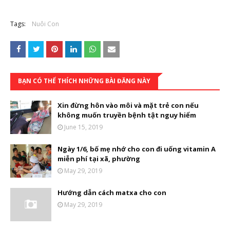
Tags:
Nuôi Con
BẠN CÓ THỂ THÍCH NHỮNG BÀI ĐĂNG NÀY
Xin đừng hôn vào môi và mặt trẻ con nếu
không muốn truyền bệnh tật nguy hiểm
June 15, 2019
Ngày 1/6, bố mẹ nhớ cho con đi uống vitamin A
miễn phí tại xã, phường
May 29, 2019
Hướng dẫn cách matxa cho con
May 29, 2019