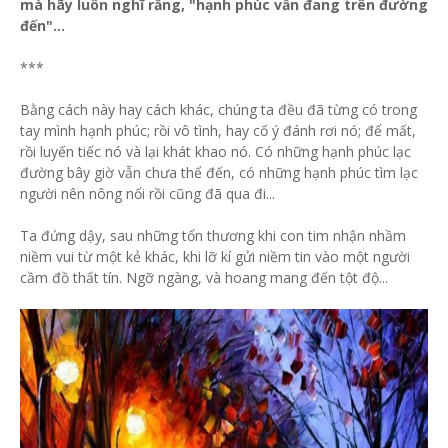
mà hãy luôn nghĩ rằng, "hạnh phúc vẫn đang trên đường
đến"...
***
Bằng cách này hay cách khác, chúng ta đều đã từng có trong
tay mình hạnh phúc; rồi vô tình, hay cố ý đánh rơi nó; để mất,
rồi luyến tiếc nó và lại khát khao nó. Có những hạnh phúc lạc
đường bây giờ vẫn chưa thể đến, có những hạnh phúc tìm lạc
người nên nông nổi rồi cũng đã qua đi...
Ta đứng dậy, sau những tổn thương khi con tim nhận nhầm
niềm vui từ một kẻ khác, khi lỡ kí gửi niềm tin vào một người
cầm đồ thất tín. Ngỡ ngàng, và hoang mang đến tột độ...