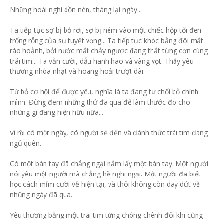
Những hoài nghi dồn nén, tháng lại ngày...
Ta tiếp tục sợ bị bỏ rơi, sợ bị ném vào một chiếc hộp tối đen
trống rỗng của sự tuyệt vọng... Ta tiếp tục khóc bằng đôi mắt
ráo hoảnh, bởi nước mắt chảy ngược đang thắt từng cơn cùng
trái tim... Ta vẫn cười, dẫu hanh hao và vàng vọt. Thấy yêu
thương nhòa nhạt và hoang hoải trượt dài.
Từ bỏ cơ hội để được yêu, nghĩa là ta đang tự chối bỏ chính
mình. Đừng đem những thứ đã qua để làm thước đo cho
những gì đang hiện hữu nữa...
Vì rồi có một ngày, có người sẽ đến và đánh thức trái tim đang
ngủ quên.
Có một bàn tay đã chẳng ngại nắm lấy một bàn tay. Một người
nói yêu một người mà chẳng hề nghi ngại. Một người đã biết
học cách mỉm cười về hiện tại, và thôi không còn day dứt về
những ngày đã qua.
Yêu thương bằng một trái tim từng chông chênh đôi khi cũng