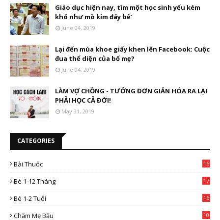
Giáo dục hiện nay, tìm một học sinh yếu kém
khó như mò kim đáy bể’
June 04, 2019
Lại đến mùa khoe giấy khen lên Facebook: Cuộc
đua thể diện của bố mẹ?
June 04, 2019
LÀM VỢ CHỒNG - TƯỞNG ĐƠN GIẢN HÓA RA LẠI
PHẢI HỌC CẢ ĐỜI!
May 31, 2019
CATEGORIES
Bài Thuốc
16
4
Bé 1-12 Tháng
17
Bé 1-2 Tuổi
16
Chăm Mẹ Bầu
10