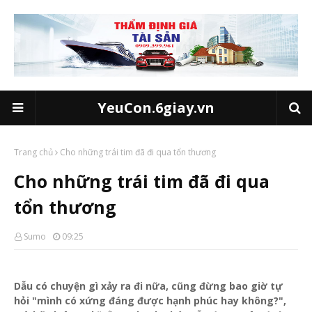
YeuCon.6giay.vn
Trang chủ
Cho những trái tim đã đi qua tổn thương
Cho những trái tim đã đi qua
tổn thương
Sumo
09:25
Dẫu có chuyện gì xảy ra đi nữa, cũng đừng bao giờ tự
hỏi "mình có xứng đáng được hạnh phúc hay không?",