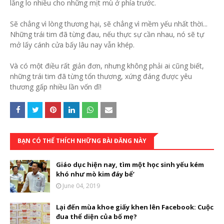
lắng lo nhiều cho những mịt mù ở phía trước.
Sẽ chẳng vì lòng thương hại, sẽ chẳng vì mềm yếu nhất thời...
Những trái tim đã từng đau, nếu thực sự cần nhau, nó sẽ tự
mở lấy cánh cửa bấy lâu nay vẫn khép.
Và có một điều rất giản đơn, nhưng không phải ai cũng biết,
những trái tim đã từng tổn thương, xứng đáng được yêu
thương gấp nhiều lần vốn dĩ!
BẠN CÓ THỂ THÍCH NHỮNG BÀI ĐĂNG NÀY
Giáo dục hiện nay, tìm một học sinh yếu kém
khó như mò kim đáy bể’
June 04, 2019
Lại đến mùa khoe giấy khen lên Facebook: Cuộc
đua thể diện của bố mẹ?