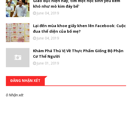
Giáo dục hiện nay, tìm một học sinh yếu kém
khó như mò kim đáy bể’
June 04, 2019
Lại đến mùa khoe giấy khen lên Facebook: Cuộc
đua thể diện của bố mẹ?
June 04, 2019
Khám Phá Thú Vị Về Thực Phẩm Giống Bộ Phận
Cơ Thể Người
June 01, 2019
ĐĂNG NHẬN XÉT
0 Nhận xét