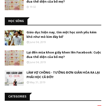
đua thể diện của bố mẹ?
19:32
HỌC SỐNG
Giáo dục hiện nay, tìm một học sinh yếu kém
khó như mò kim đáy bể’
June 04, 2019
Lại đến mùa khoe giấy khen lên Facebook: Cuộc
đua thể diện của bố mẹ?
June 04, 2019
LÀM VỢ CHỒNG - TƯỞNG ĐƠN GIẢN HÓA RA LẠI
PHẢI HỌC CẢ ĐỜI!
May 31, 2019
CATEGORIES