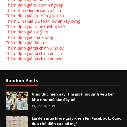
Thẩm định giá tri doanh nghiệp
Thẩm Định Giá tài sản vô hình
Thẩm định giá dự toán gói thầu
Thẩm Định Giá Dự toán, dự án xây dựng
Thẩm định giá trang thiết bị y tế
Thẩm định giá Xử lý nợ
Thẩm định giá nhà xưởng
Thẩm định giá đầu tư
Thẩm định giá tài chính định cư
Thẩm định giá tài chính du lịch
Thẩm định giá tài chính du học
Random Posts
Giáo dục hiện nay, tìm một học sinh yếu kém
khó như mò kim đáy bể’
June 04, 2019
Lại đến mùa khoe giấy khen lên Facebook: Cuộc
đua thể diện của bố mẹ?