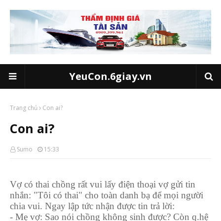
YeuCon.6giay.vn
Trang chủ
Con ai?
Con ai?
Sumo
15:33
Vợ có thai chồng rất vui lấy điện thoại vợ gửi tin
nhắn: "Tôi có thai" cho toàn danh bạ để mọi người
chia vui. Ngay lập tức nhận được tin trả lời:
- Mẹ vợ: Sao nói chồng không sinh được? Còn q.hệ