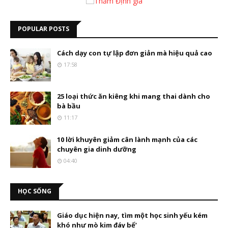
POPULAR POSTS
Cách dạy con tự lập đơn giản mà hiệu quả cao
17:58
25 loại thức ăn kiêng khi mang thai dành cho
bà bầu
11:17
10 lời khuyên giảm cân lành mạnh của các
chuyên gia dinh dưỡng
04:40
HỌC SỐNG
Giáo dục hiện nay, tìm một học sinh yếu kém
khó như mò kim đáy bể’