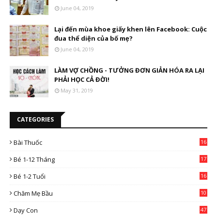
June 04, 2019
Lại đến mùa khoe giấy khen lên Facebook: Cuộc
đua thể diện của bố mẹ?
June 04, 2019
LÀM VỢ CHỒNG - TƯỞNG ĐƠN GIẢN HÓA RA LẠI
PHẢI HỌC CẢ ĐỜI!
May 31, 2019
CATEGORIES
Bài Thuốc
16
4
Bé 1-12 Tháng
17
Bé 1-2 Tuổi
16
Chăm Mẹ Bầu
10
0
Dạy Con
47