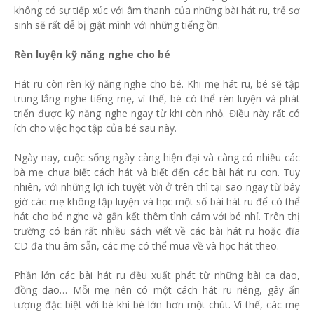
không có sự tiếp xúc với âm thanh của những bài hát ru, trẻ sơ
sinh sẽ rất dễ bị giật mình với những tiếng ồn.
Rèn luyện kỹ năng nghe cho bé
Hát ru còn rèn kỹ năng nghe cho bé. Khi mẹ hát ru, bé sẽ tập
trung lắng nghe tiếng mẹ, vì thế, bé có thể rèn luyện và phát
triển được kỹ năng nghe ngay từ khi còn nhỏ. Điều này rất có
ích cho việc học tập của bé sau này.
Ngày nay, cuộc sống ngày càng hiện đại và càng có nhiều các
bà mẹ chưa biết cách hát và biết đến các bài hát ru con. Tuy
nhiên, với những lợi ích tuyệt vời ở trên thì tại sao ngay từ bây
giờ các mẹ không tập luyện và học một số bài hát ru để có thể
hát cho bé nghe và gắn kết thêm tình cảm với bé nhỉ. Trên thị
trường có bán rất nhiều sách viết về các bài hát ru hoặc đĩa
CD đã thu âm sẵn, các mẹ có thể mua về và học hát theo.
Phần lớn các bài hát ru đều xuất phát từ những bài ca dao,
đồng dao… Mỗi mẹ nên có một cách hát ru riêng, gây ấn
tượng đặc biệt với bé khi bé lớn hơn một chút. Vì thế, các mẹ