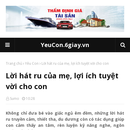
YeuCon.6giay.vn
Trang chủ
Yêu Con
Lời hát ru của mẹ, lợi ích tuyệt vời cho con
Lời hát ru của mẹ, lợi ích tuyệt
vời cho con
Sumo
10:28
Không chỉ đưa bé vào giấc ngủ êm đềm, những lời hát
ru truyền cảm, thiết tha, du dương còn có tác dụng giúp
con cảm thấy an tâm, rèn luyện kỹ năng nghe, ngôn