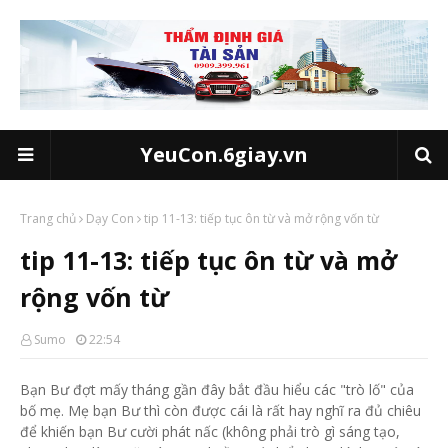
YeuCon.6giay.vn
Trang chủ
Dạy Con
tip 11-13: tiếp tục ôn từ và mở rộng vốn từ
tip 11-13: tiếp tục ôn từ và mở
rộng vốn từ
Sumo
22:54
Bạn Bư đợt mấy tháng gần đây bắt đầu hiểu các "trò lố" của
bố mẹ. Mẹ bạn Bư thì còn được cái là rất hay nghĩ ra đủ chiêu
để khiến bạn Bư cười phát nấc (không phải trò gì sáng tạo,