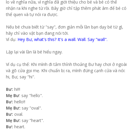
lo về nghĩa nữa, vì nghĩa đã giới thiệu cho bé và bé có thể
nhận ra khi nghe từ rồi. Bây giờ chỉ tập thêm phát âm để bé có
thể quen và tự nói ra được.
Nếu bé chưa biết từ "say", đơn giản mỗi lần bạn dạy bé từ gì,
hãy chỉ vào vật bạn đang nói tới.
Ví dụ:
Hey Bư, what's this? It's a wall. Wall. Say "wall".
Lặp lại vài lần là bé hiểu ngay.
Ví dụ cụ thể: Khi mình đi tắm thỉnh thoảng Bư hay chơi ở ngoài
và gõ cửa gọi mẹ. Khi chuẩn bị ra, mình đứng cạnh cửa và nói:
hi, Bư, say "hi".
Bư:
hi!!!
Mẹ Bư
: say "hello".
Bư:
hello!!
Mẹ Bư:
say "oval".
Bư:
oval.
Mẹ Bư:
say "heart".
Bư:
heart.