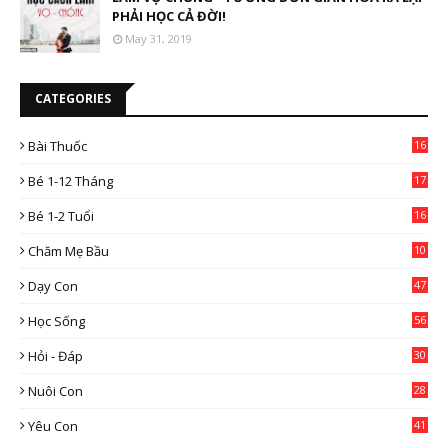
PHẢI HỌC CẢ ĐỜI!
May 31, 2019
CATEGORIES
Bài Thuốc
16
4
Bé 1-12 Tháng
17
Bé 1-2 Tuổi
16
Chăm Mẹ Bầu
10
0
Dạy Con
47
2
Học Sống
56
Hỏi - Đáp
30
Nuôi Con
28
4
Yêu Con
41
9