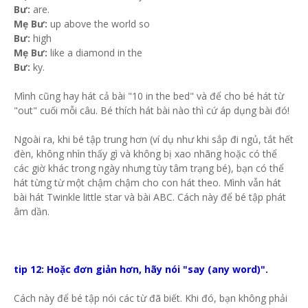
Bư:
are.
Mẹ Bư:
up above the world so
Bư:
high
Mẹ Bư:
like a diamond in the
Bư:
ky.
Mình cũng hay hát cả bài "10 in the bed" và để cho bé hát từ
"out" cuối mỗi câu. Bé thích hát bài nào thì cứ áp dụng bài đó!
Ngoài ra, khi bé tập trung hơn (ví dụ như khi sắp đi ngủ, tắt hết
đèn, không nhìn thấy gì và không bị xao nhãng hoặc có thể
các giờ khác trong ngày nhưng tùy tâm trạng bé), bạn có thể
hát từng từ một chậm chậm cho con hát theo. Mình vẫn hát
bài hát Twinkle little star và bài ABC. Cách này để bé tập phát
âm dần.
tip 12: Hoặc đơn giản hơn, hãy nói "say (any word)".
Cách này để bé tập nói các từ đã biết. Khi đó, bạn không phải