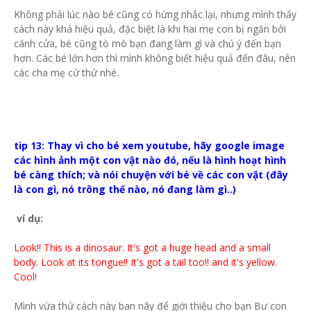
Không phải lúc nào bé cũng có hứng nhắc lại, nhưng mình thấy
cách này khá hiệu quả, đặc biệt là khi hai mẹ con bị ngăn bởi
cánh cửa, bé cũng tò mò bạn đang làm gì và chú ý đến bạn
hơn. Các bé lớn hơn thì mình không biết hiệu quả đến đâu, nên
các cha mẹ cứ thử nhé.
tip 13: Thay vì cho bé xem youtube, hãy google image
các hình ảnh một con vật nào đó, nếu là hình hoạt hình
bé càng thích; và nói chuyện với bé về các con vật (đây
là con gì, nó trông thế nào, nó đang làm gì..)
ví dụ:
Look!! This is a dinosaur. It's got a huge head and a small
body. Look at its tongue!! It's got a tail too!! and it's yellow.
Cool!
Mình vừa thử cách này ban nãy để giới thiệu cho bạn Bư con