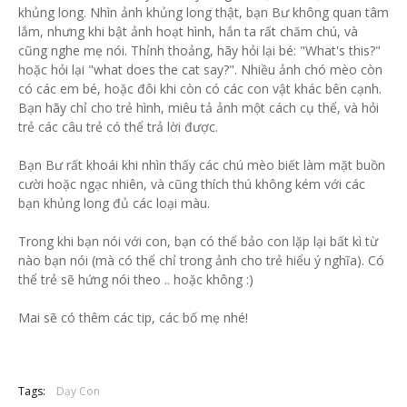
khủng long. Nhìn ảnh khủng long thật, bạn Bư không quan tâm
lắm, nhưng khi bật ảnh hoạt hình, hắn ta rất chăm chú, và
cũng nghe mẹ nói. Thỉnh thoảng, hãy hỏi lại bé: "What's this?"
hoặc hỏi lại "what does the cat say?". Nhiều ảnh chó mèo còn
có các em bé, hoặc đôi khi còn có các con vật khác bên cạnh.
Bạn hãy chỉ cho trẻ hình, miêu tả ảnh một cách cụ thể, và hỏi
trẻ các câu trẻ có thể trả lời được.
Bạn Bư rất khoái khi nhìn thấy các chú mèo biết làm mặt buồn
cười hoặc ngạc nhiên, và cũng thích thú không kém với các
bạn khủng long đủ các loại màu.
Trong khi bạn nói với con, bạn có thể bảo con lặp lại bất kì từ
nào bạn nói (mà có thể chỉ trong ảnh cho trẻ hiểu ý nghĩa). Có
thể trẻ sẽ hứng nói theo .. hoặc không :)
Mai sẽ có thêm các tip, các bố mẹ nhé!
Tags:
Dạy Con