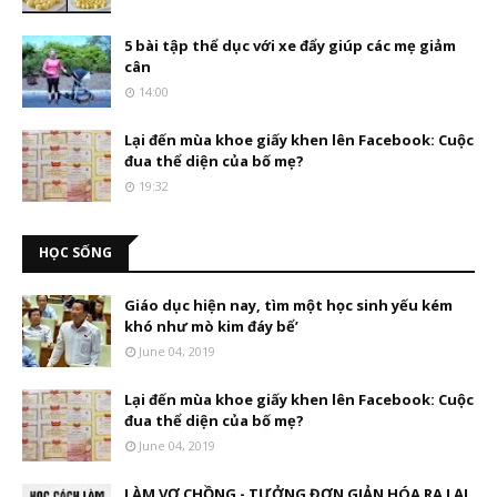
5 bài tập thể dục với xe đẩy giúp các mẹ giảm
cân
14:00
Lại đến mùa khoe giấy khen lên Facebook: Cuộc
đua thể diện của bố mẹ?
19:32
HỌC SỐNG
Giáo dục hiện nay, tìm một học sinh yếu kém
khó như mò kim đáy bể’
June 04, 2019
Lại đến mùa khoe giấy khen lên Facebook: Cuộc
đua thể diện của bố mẹ?
June 04, 2019
LÀM VỢ CHỒNG - TƯỞNG ĐƠN GIẢN HÓA RA LẠI