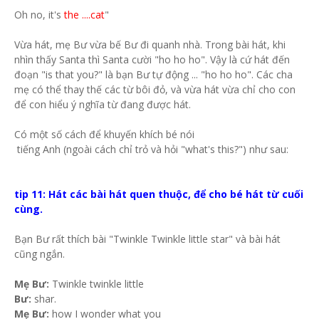
Oh no, it's
the ....cat
"
Vừa hát, mẹ Bư vừa bế Bư đi quanh nhà. Trong bài hát, khi
nhìn thấy Santa thì Santa cười "ho ho ho". Vậy là cứ hát đến
đoạn "is that you?" là bạn Bư tự động ... "ho ho ho". Các cha
mẹ có thể thay thế các từ bôi đỏ, và vừa hát vừa chỉ cho con
để con hiểu ý nghĩa từ đang được hát.
Có một số cách để khuyến khích bé nói
tiếng Anh (ngoài cách chỉ trỏ và hỏi "what's this?") như sau:
tip 11: Hát các bài hát quen thuộc, để cho bé hát từ cuối
cùng.
Bạn Bư rất thích bài "Twinkle Twinkle little star" và bài hát
cũng ngắn.
Mẹ Bư:
Twinkle twinkle little
Bư:
shar.
Mẹ Bư:
how I wonder what you