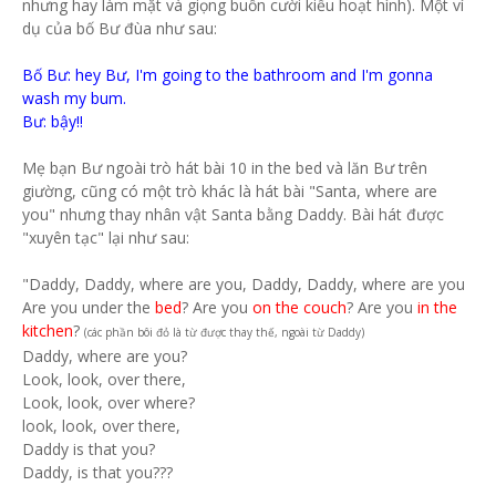
nhưng hay làm mặt và giọng buồn cười kiểu hoạt hình). Một ví
dụ của bố Bư đùa như sau:
Bố Bư: hey Bư, I'm going to the bathroom and I'm gonna
wash my bum.
Bư: bậy!!
Mẹ bạn Bư ngoài trò hát bài 10 in the bed và lăn Bư trên
giường, cũng có một trò khác là hát bài "Santa, where are
you" nhưng thay nhân vật Santa bằng Daddy. Bài hát được
"xuyên tạc" lại như sau:
"Daddy, Daddy, where are you, Daddy, Daddy, where are you
Are you under the
bed
? Are you
on the couch
? Are you
in the
kitchen
?
(các phần bôi đỏ là từ được thay thế, ngoài từ Daddy)
Daddy, where are you?
Look, look, over there,
Look, look, over where?
look, look, over there,
Daddy is that you?
Daddy, is that you???