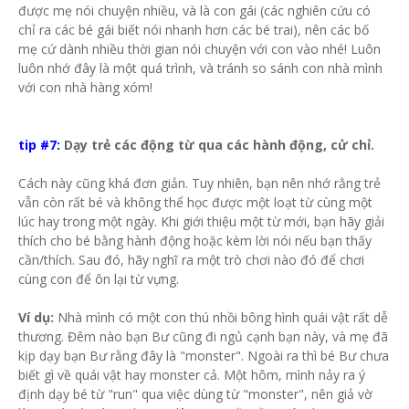
được mẹ nói chuyện nhiều, và là con gái (các nghiên cứu có
chỉ ra các bé gái biết nói nhanh hơn các bé trai), nên các bố
mẹ cứ dành nhiều thời gian nói chuyện với con vào nhé! Luôn
luôn nhớ đây là một quá trình, và tránh so sánh con nhà mình
với con nhà hàng xóm!
tip #7:
Dạy trẻ các động từ qua các hành động, cử chỉ.
Cách này cũng khá đơn giản. Tuy nhiên, bạn nên nhớ rằng trẻ
vẫn còn rất bé và không thể học được một loạt từ cùng một
lúc hay trong một ngày. Khi giới thiệu một từ mới, bạn hãy giải
thích cho bé bằng hành động hoặc kèm lời nói nếu bạn thấy
cần/thích. Sau đó, hãy nghĩ ra một trò chơi nào đó để chơi
cùng con để ôn lại từ vựng.
Ví dụ:
Nhà mình có một con thú nhồi bông hình quái vật rất dễ
thương. Đêm nào bạn Bư cũng đi ngủ cạnh bạn này, và mẹ đã
kịp dạy bạn Bư rằng đây là "monster". Ngoài ra thì bé Bư chưa
biết gì về quái vật hay monster cả. Một hôm, mình nảy ra ý
định dạy bé từ "run" qua việc dùng từ "monster", nên giả vờ