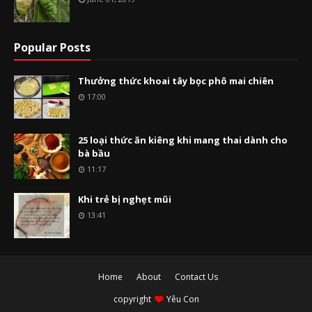
Popular Posts
Thưởng thức khoai tây bọc phô mai chiên
17:00
25 loại thức ăn kiêng khi mang thai dành cho
bà bầu
11:17
Khi trẻ bị nghẹt mũi
13:41
Home
About
Contact Us
copyright
Yêu Con