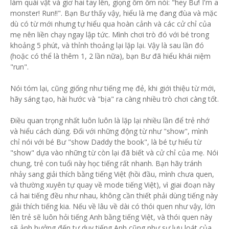
làm quái vật và giơ hai tay lên, giọng ồm ồm nói: "hey Bư! I'm a
monster! Run!!". Bạn Bư thấy vậy, hiểu là mẹ đang đùa và mặc
dù có từ mới nhưng tự hiểu qua hoàn cảnh và các cử chỉ của
mẹ nên liền chạy ngay lập tức. Mình chơi trò đó với bé trong
khoảng 5 phút, và thỉnh thoảng lại lặp lại. Vậy là sau lần đó
(hoặc có thể là thêm 1, 2 lần nữa), bạn Bư đã hiểu khái niệm
"run".
Nói tóm lại, cũng giống như tiếng mẹ đẻ, khi giới thiệu từ mới,
hãy sáng tạo, hài hước và "bịa" ra càng nhiều trò chơi càng tốt.
Điều quan trọng nhất luôn luôn là lặp lại nhiều lần để trẻ nhớ
và hiểu cách dùng. Đối với những động từ như "show", mình
chỉ nói với bé Bư "show Daddy the book", là bé tự hiểu từ
"show" dựa vào những từ còn lại đã biết và cử chỉ của mẹ. Nói
chung, trẻ con tuổi này học tiếng rất nhanh. Bạn hãy tránh
nhảy sang giải thích bằng tiếng Việt (hồi đầu, mình chưa quen,
và thường xuyên tự quay về mode tiếng Việt), vì giai đoạn này
cả hai tiếng đều như nhau, không cần thiết phải dùng tiếng này
giải thích tiếng kia. Nếu về lâu về dài có thói quen như vậy, lớn
lên trẻ sẽ luôn hỏi tiếng Anh bằng tiếng Việt, và thói quen này
sẽ ảnh hưởng đến tư duy tiếng Anh cũng như sự lưu loát của