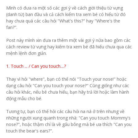
Mình có đưa ra một số các gợi ý về cách giới thiệu từ vựng
(danh từ) ban đầu và cả cách kiểm tra xem bé có hiểu từ đó
hay chưa quá các câu hỏi "What's this?" hay "Where's the
fan?".
Post này mình xin đưa ra thêm một vài gợi ý nữa bao gồm các
cách review từ vựng hay kiểm tra xem bé đã hiểu chưa qua các
mệnh lệnh đơn giản.
1. Touch ... / Can you touch....?
Thay vì hỏi "where", bạn có thể nói "Touch your nose!" hoặc
dạng câu hỏi "Can you touch your nose?" Cũng giống như các
câu hỏi khác, nếu bé chưa hiểu, bạn hãy trả lời hoặc làm hành
động mẫu cho bé.
Tương tự, bạn có thể hỏi các câu hỏi na ná ở trên nhưng về
những người xung quanh trong nhà: "Can you touch Mommy's
nose?", hoặc thậm chí là về gấu bông mà bé ưa thích "Can you
touch the bear's ears?".