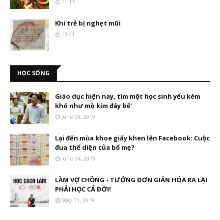
11:17
Khi trẻ bị nghẹt mũi
13:41
HỌC SỐNG
Giáo dục hiện nay, tìm một học sinh yếu kém
khó như mò kim đáy bể’
June 04, 2019
Lại đến mùa khoe giấy khen lên Facebook: Cuộc
đua thể diện của bố mẹ?
June 04, 2019
LÀM VỢ CHỒNG - TƯỞNG ĐƠN GIẢN HÓA RA LẠI
PHẢI HỌC CẢ ĐỜI!
May 31, 2019