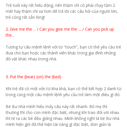
Trẻ tuổi này rất hiếu động, nên thậm chí có phải chạy tầm 2
mét hay thậm chí xa hơn để trả lời các câu hỏi của người lớn,
trẻ cũng rất sẵn lòng!
2. Give me the ... / Can you give me the ...../ Can you pick up
the...
Tương tự câu mệnh lệnh với từ "touch", bạn có thể yêu cầu trẻ
đưa cho bạn hoặc các thành viên khác trong gia đình những
đồ vật khác nhau trong nhà.
3. Put the (bear) (on) the (bed)
Khi trẻ đã có một vốn từ kha khá, bạn có thể kết hợp 2 danh từ
trong cùng một câu mệnh lệnh yêu cầu trẻ làm một điều gì đó.
Bé Bư nhà mình hiểu mấy câu này rất nhanh. Bố mẹ thì
thường thì cho con mình đặc biệt, nhưng khi trao đổi với nhau
thì té ra các bé đều giống nhau. Mình không nghĩ là bé Bư nhà
mình hiện giờ đã thể hiện tài năng gì đặc biệt, đơn giản là