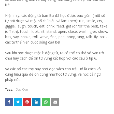
trẻ.
Hiện nay, các động từ bạn Bư đã học được bao gồm (một số
tự nói được và một số chỉ hiểu và làm theo): run, smile, cry,
giggle, laugh, touch, eat, drink, feed, get (on/off the bed), take
(off sth), touch, look, sit, stand, open, close, wash, give, show,
kiss, say, shake, roll, wave, find, pee, poop, sing, talk, fly, pat --
các từ thể hiện cuộc sống của bé!
Sau khi học được một ít động từ, ta có thể có thể vô vàn trò
chơi hay cách để ôn từ vựng kết hợp với các câu ở tip 6.
Và các bố các mẹ hãy nhớ đọc sách cho trẻ! Đó là cách vô
cùng hiệu quả để ôn cũng như học từ vựng, và học cả ngữ
pháp nữa.
Tags:
Dạy Con