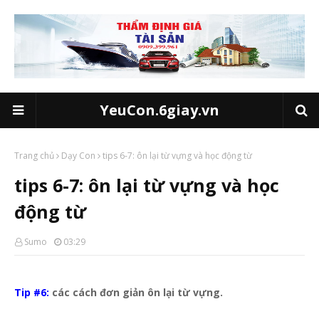
YeuCon.6giay.vn
Trang chủ
Dạy Con
tips 6-7: ôn lại từ vựng và học động từ
tips 6-7: ôn lại từ vựng và học
động từ
Sumo
03:29
Tip #6:
các cách đơn giản ôn lại từ vựng.