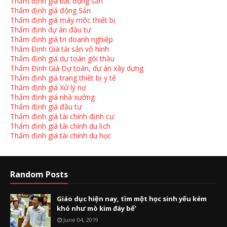
Thẩm định giá bất động sản
Thẩm định giá động Sản
Thẩm định giá máy móc thiết bị
Thẩm định dự án đầu tư
Thẩm định giá tri doanh nghiệp
Thẩm Định Giá tài sản vô hình
Thẩm định giá dự toán gói thầu
Thẩm Định Giá Dự toán, dự án xây dựng
Thẩm định giá trang thiết bị y tế
Thẩm định giá Xử lý nợ
Thẩm định giá nhà xưởng
Thẩm định giá đầu tư
Thẩm định giá tài chính định cư
Thẩm định giá tài chính du lịch
Thẩm định giá tài chính du học
Random Posts
Giáo dục hiện nay, tìm một học sinh yếu kém
khó như mò kim đáy bể’
June 04, 2019