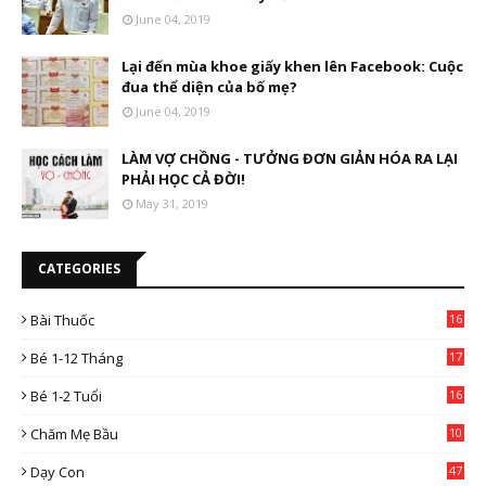
June 04, 2019
Lại đến mùa khoe giấy khen lên Facebook: Cuộc
đua thể diện của bố mẹ?
June 04, 2019
LÀM VỢ CHỒNG - TƯỞNG ĐƠN GIẢN HÓA RA LẠI
PHẢI HỌC CẢ ĐỜI!
May 31, 2019
CATEGORIES
Bài Thuốc
16
4
Bé 1-12 Tháng
17
Bé 1-2 Tuổi
16
Chăm Mẹ Bầu
10
0
Dạy Con
47