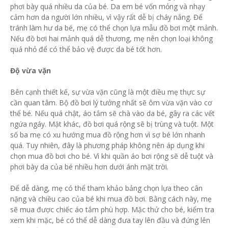
phơi bày quá nhiều da của bé. Da em bé vốn mỏng và nhạy
cảm hơn da người lớn nhiều, vì vậy rất dễ bị cháy nắng. Để
tránh làm hư da bé, mẹ có thể chọn lựa mẫu đồ bơi một mảnh.
Nếu đồ bơi hai mảnh quá dễ thương, mẹ nên chọn loại không
quá nhỏ để có thể bảo vệ được da bé tốt hơn.
Độ vừa vặn
Bên cạnh thiết kế, sự vừa vặn cũng là một điều mẹ thực sự
cần quan tâm. Bộ đồ bơi lý tưởng nhất sẽ ôm vừa vặn vào cơ
thể bé. Nếu quá chật, áo tắm sẽ chà vào da bé, gây ra các vết
ngứa ngáy. Mặt khác, đồ bơi quá rộng sẽ bị trùng và tuột. Một
số ba mẹ có xu hướng mua đồ rộng hơn vì sợ bé lớn nhanh
quá. Tuy nhiên, đây là phương pháp không nên áp dụng khi
chọn mua đồ bơi cho bé. Vì khi quần áo bơi rộng sẽ dễ tuột và
phơi bày da của bé nhiều hơn dưới ánh mặt trời.
Để dễ dàng, mẹ có thể tham khảo bảng chọn lựa theo cân
nặng và chiều cao của bé khi mua đồ bơi. Bằng cách này, mẹ
sẽ mua được chiếc áo tắm phù hợp. Mặc thử cho bé, kiểm tra
xem khi mặc, bé có thể dễ dàng đưa tay lên đầu và đứng lên