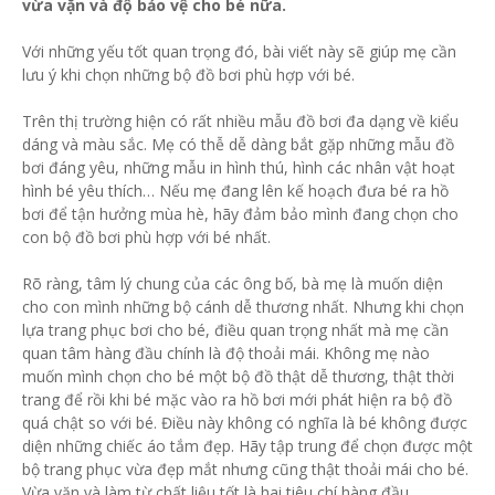
vừa vặn và độ bảo vệ cho bé nữa.
Với những yếu tốt quan trọng đó, bài viết này sẽ giúp mẹ cần
lưu ý khi chọn những bộ đồ bơi phù hợp với bé.
Trên thị trường hiện có rất nhiều mẫu đồ bơi đa dạng về kiểu
dáng và màu sắc. Mẹ có thễ dễ dàng bắt gặp những mẫu đồ
bơi đáng yêu, những mẫu in hình thú, hình các nhân vật hoạt
hình bé yêu thích… Nếu mẹ đang lên kế hoạch đưa bé ra hồ
bơi để tận hưởng mùa hè, hãy đảm bảo mình đang chọn cho
con bộ đồ bơi phù hợp với bé nhất.
Rõ ràng, tâm lý chung của các ông bố, bà mẹ là muốn diện
cho con mình những bộ cánh dễ thương nhất. Nhưng khi chọn
lựa trang phục bơi cho bé, điều quan trọng nhất mà mẹ cần
quan tâm hàng đầu chính là độ thoải mái. Không mẹ nào
muốn mình chọn cho bé một bộ đồ thật dễ thương, thật thời
trang để rồi khi bé mặc vào ra hồ bơi mới phát hiện ra bộ đồ
quá chật so với bé. Điều này không có nghĩa là bé không được
diện những chiếc áo tắm đẹp. Hãy tập trung để chọn được một
bộ trang phục vừa đẹp mắt nhưng cũng thật thoải mái cho bé.
Vừa vặn và làm từ chất liệu tốt là hai tiêu chí hàng đầu.