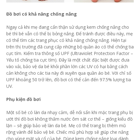
Đồ bơi có khả năng chống nắng
Ngay cả khi mẹ đang cẩn thận sử dụng kem chống nắng cho
bé thì bé vẫn có thể bị bỏng nắng. Để tránh được điều này, mẹ
có thể tìm các trang phục có khả năng chống nắng. Hiện tại
trên thị trường đã cung cấp những bộ quần áo có thể chống tia
cực tím. Kiểm tra thông số UPF (Ultraviolet Protection Factor –
Yếu tố chống tia cực tím). Đây là một chất đặc biệt được đưa
vào vải, bảo vệ da bé khỏi phần lớn các UV có hại bằng cách
cản không cho các tia này đi xuyên qua quần áo bé. Với chỉ số
UPF khoảng 50 trở lên, đồ bơi có thể cản đến 97.5% lượng tia
UV.
Phụ kiện đồ bơi
Một số bé có làn da nhạy cảm, dễ nổi sẩn khi mặc trang phụ bị
ướt thì đồ bơi không thấm nước ôm sát cơ thể – giống kiểu đồ
lặn – sẽ giúp bảo vệ làn da bé. Mẹ có thể trang bị thêm mũ
rộng vành để bảo vệ bé. Chiếc mũ phù hợp sẽ giúp che nắng
cho vùng mặt và cổ của bé. Dùng kem chống nắng loại dành