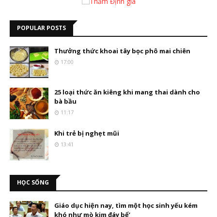
POPULAR POSTS
Thưởng thức khoai tây bọc phô mai chiên
17:00
25 loại thức ăn kiêng khi mang thai dành cho
bà bầu
11:17
Khi trẻ bị nghẹt mũi
13:41
HỌC SỐNG
Giáo dục hiện nay, tìm một học sinh yếu kém
khó như mò kim đáy bể’