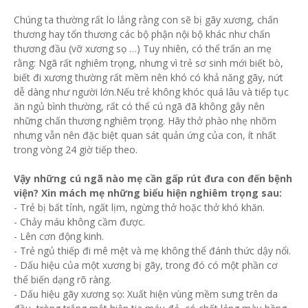
Chúng ta thường rất lo lắng rằng con sẽ bị gãy xương, chấn
thương hay tổn thương các bộ phận nội bộ khác như chấn
thương đầu (vỡ xương sọ …) Tuy nhiên, có thể trấn an mẹ
rằng: Ngã rất nghiêm trọng, nhưng vì trẻ sơ sinh mới biết bò,
biết đi xương thường rất mềm nên khó có khả năng gãy, nứt
dễ dàng như người lớn.Nếu trẻ không khóc quá lâu và tiếp tục
ăn ngủ bình thường, rất có thể cú ngã đã không gây nên
những chấn thương nghiêm trọng. Hãy thở phào nhẹ nhõm
nhưng vẫn nên đặc biệt quan sát quản ứng của con, ít nhất
trong vòng 24 giờ tiếp theo.
Vậy những cú ngã nào mẹ cần gấp rút đưa con đến bệnh
viện? Xin mách mẹ những biểu hiện nghiêm trọng sau:
- Trẻ bị bất tỉnh, ngất lịm, ngừng thở hoặc thở khó khăn.
- Chảy máu không cầm được.
- Lên cơn động kinh.
- Trẻ ngủ thiếp đi mê mệt và mẹ không thể đánh thức dậy nổi.
- Dấu hiệu của một xương bị gãy, trong đó có một phần cơ
thể biến dạng rõ ràng.
- Dấu hiệu gãy xương sọ: Xuất hiện vùng mềm sưng trên da