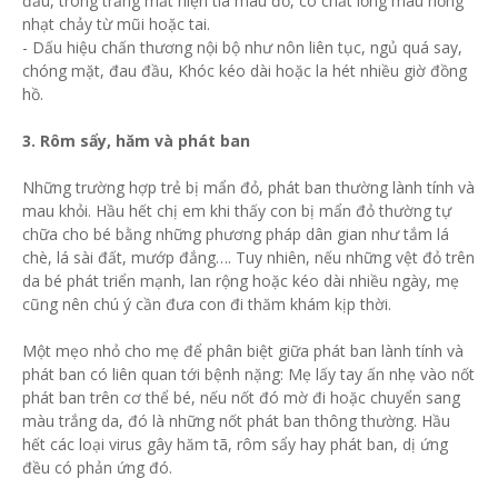
đầu, tròng trắng mắt hiện tia máu đỏ, có chất lỏng màu hồng
nhạt chảy từ mũi hoặc tai.
- Dấu hiệu chấn thương nội bộ như nôn liên tục, ngủ quá say,
chóng mặt, đau đầu, Khóc kéo dài hoặc la hét nhiều giờ đồng
hồ.
3. Rôm sẩy, hăm và phát ban
Những trường hợp trẻ bị mẩn đỏ, phát ban thường lành tính và
mau khỏi. Hầu hết chị em khi thấy con bị mẩn đỏ thường tự
chữa cho bé bằng những phương pháp dân gian như tắm lá
chè, lá sài đất, mướp đắng…. Tuy nhiên, nếu những vệt đỏ trên
da bé phát triển mạnh, lan rộng hoặc kéo dài nhiều ngày, mẹ
cũng nên chú ý cần đưa con đi thăm khám kịp thời.
Một mẹo nhỏ cho mẹ để phân biệt giữa phát ban lành tính và
phát ban có liên quan tới bệnh nặng: Mẹ lấy tay ấn nhẹ vào nốt
phát ban trên cơ thể bé, nếu nốt đó mờ đi hoặc chuyển sang
màu trắng da, đó là những nốt phát ban thông thường. Hầu
hết các loại virus gây hăm tã, rôm sẩy hay phát ban, dị ứng
đều có phản ứng đó.