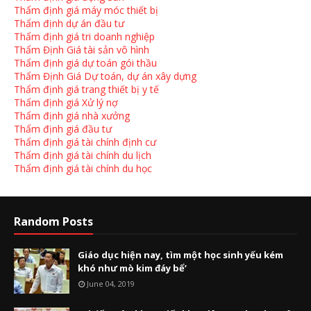
Thẩm định giá máy móc thiết bị
Thẩm định dự án đầu tư
Thẩm định giá tri doanh nghiệp
Thẩm Định Giá tài sản vô hình
Thẩm định giá dự toán gói thầu
Thẩm Định Giá Dự toán, dự án xây dựng
Thẩm định giá trang thiết bị y tế
Thẩm định giá Xử lý nợ
Thẩm định giá nhà xưởng
Thẩm định giá đầu tư
Thẩm định giá tài chính định cư
Thẩm định giá tài chính du lịch
Thẩm định giá tài chính du học
Random Posts
Giáo dục hiện nay, tìm một học sinh yếu kém
khó như mò kim đáy bể’
June 04, 2019