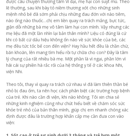
được câu chuyện thương tâm Vì dại, mẹ hại con suýt mù. Theo
lẽ thường, sau khi bày tỏ niềm thương xót cho những sinh
mệnh nhỏ bé đã sớm phải chịu những đau đớn với nào tiêm,
nào ống nào thuốc…chị em liền quay ra trách mắng, bực tức,
giận dỗi những bà mẹ vô tâm làm hại con mình. Vậy nhưng các
mẹ liệu đã một lần nhìn lại bản thân mình? Liệu có đúng là cứ
khi có bất cứ dấu hiệu không ổn nào về sức khỏe của bé, các
mẹ đều tức tốc bế con đến viện? Hay hầu hết đều là chần chừ,
băn khoăn, lên mang tìm hiểu rồi tự chữa cho con? Đây là tâm
lý chung của rất nhiều bà mẹ. Một phần là vì ngại, phần lớn vì
hãi cái sự phiền hà rắc rối của hệ thống y tế ở các khoa Nhi,
viện Nhi.
Theo tôi, thay vì quay ra trách cứ nhau vì đã làm thiên thần bé
nhỏ bị đau ốm, ta nên học cách phân biệt các trường hợp bệnh
của trẻ. Khi nào cần đi viện, khi nào không. Tôi xin chia sẻ
những kinh nghiệm cũng như chút hiểu biết về chăm sóc sức
khỏe trẻ nhỏ của bản thân mình, giúp chị em nhanh chóng xác
định được đâu là trường hợp khẩn cấp mẹ cần đưa con vào
viện:
1. Sốt cao ở trẻ sơ sinh dưới 3 tháng và trẻ hơn một