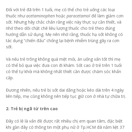
Đối với trẻ đã trên 1 tuổi, mẹ có thể cho trẻ uống các loại
thuốc như
acetaminophen
hoặc
paracetamol
để làm giảm cơn
sốt. Nhưng hãy chắc chắn rằng việc này thực sự cần thiết, và
nhớ theo dõi chặt chẽ liều lượng thuốc cho trẻ theo đúng
hướng dẫn sử dụng. Mẹ nên nhớ rằng, thuốc hạ sốt không có
tác dụng “chiến đấu” chống lại bệnh nhiễm trùng gây ra cơn
sốt.
Và nếu trẻ trông không quá mệt mỏi, ăn uống vấn tốt thì mẹ
có thể bỏ qua việc đưa con đi khám. Sốt cao ở trẻ trên 1 tuổi
có thể tự khỏi mà không nhất thiết cần được chăm sóc khẩn
cấp.
Đương nhiên, nếu trẻ bị sốt dai dẳng hoặc kéo dài trên 4 ngày
liên tiếp, mẹ cũng không nên tiếp tục giữ con ở nhà tự chữa trị.
2. Trẻ bị ngã từ trên cao
Đây có lẽ là vấn đề được rất nhiều chị em quan tâm, đặc biệt
khi gần đây có thông tin một phụ nữ ở Tp.HCM đã nằm liệt 37