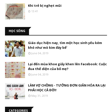
Khi trẻ bị nghẹt mũi
13:41
HỌC SỐNG
Giáo dục hiện nay, tìm một học sinh yếu kém
khó như mò kim đáy bể’
June 04, 2019
Lại đến mùa khoe giấy khen lên Facebook: Cuộc
đua thể diện của bố mẹ?
June 04, 2019
LÀM VỢ CHỒNG - TƯỞNG ĐƠN GIẢN HÓA RA LẠI
PHẢI HỌC CẢ ĐỜI!
May 31, 2019
CATEGORIES