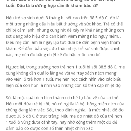
tuổi. Đâu là trường hợp cần đi khám bác sĩ?
Nếu trẻ sơ sinh dưới 3 tháng bị sốt cao trên 38.5 độ C, đó là
một trong những dấu hiệu bất thường về sức khỏe. Trẻ có thể
chỉ bị cảm lạnh, nhưng cũng rất dễ xảy ra khả năng những cơn
sốt đang báo hiệu cho căn bệnh viêm màng nào nguy hiểm. .
Điều mẹ cần làm là ngay lập tức đưa bé đến bệnh viện thăm
khám. Để đảm bảo việc đo thân nhiệt trẻ sơ sinh được chính
xác, mẹ nên đo bằng nhiệt kế đo hậu môn cho bé.
Ngược lại, trong trường hợp trẻ hơn 1 tuổi bị sốt 38.5 độ C, mẹ
cũng không cần quá lo lắng và vội vã “tay xách nách mang”
vào viện. ở trẻ hơn 1 tuổi, mẹ nên học cách nhìn vào các biểu
hiện của con hơn là nhìn vào những con số trên cặp nhiệt độ.
Sốt là một quá trình hình thành cơ chế tự bảo vệ của cơ thể.
Nếu một đứa trẻ bị sốt, nó có nghĩa là hệ thống miễn dịch của
chúng đang làm việc. Sốt, theo định nghĩa, là mức nhiệt độ đo
được 38.5 độ C ở trực tràng. Nếu mẹ đo nhiệt độ của trẻ hơn
1 tuổi ở vùng dưới cánh tay, hãy nhớ cộng thêm một độ để
đảm bảo có được con số thân nhiệt chính xác.