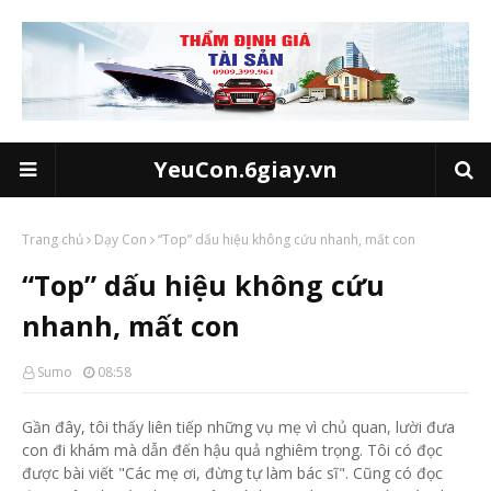
YeuCon.6giay.vn
Trang chủ
Dạy Con
“Top” dấu hiệu không cứu nhanh, mất con
“Top” dấu hiệu không cứu
nhanh, mất con
Sumo
08:58
Gần đây, tôi thấy liên tiếp những vụ mẹ vì chủ quan, lười đưa
con đi khám mà dẫn đến hậu quả nghiêm trọng. Tôi có đọc
được bài viết "Các mẹ ơi, đừng tự làm bác sĩ". Cũng có đọc