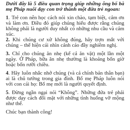
Dưới đây là 5 điều quan trọng giúp những ông bố bà
mẹ Pháp nuôi dạy con trở thành một đứa trẻ ngoan:
1
. Trẻ con nên học cách nói xin chào, tạm biệt, cảm ơn
và làm ơn. Điều đó giúp chúng hiểu được rằng chúng
không phải là người duy nhất có những nhu cầu và cảm
xúc.
2.
Khi chúng cư xử không đúng, hãy trợn mắt với
chúng – thể hiện cái nhìn cảnh cáo đầy nghiêm nghị.
3.
Chỉ cho chúng ăn nhẹ (kể cả ăn vặt) một lần một
ngày. Ở Pháp, bữa ăn nhẹ thường là khoảng bốn giờ
hoặc bốn rưỡi chiều.
4
. Hãy luôn nhắc nhở chúng (và cả chính bản thân bạn)
ai là chủ tướng trong gia đình. Bố mẹ Pháp luôn nói
với con cái họ: Bố mẹ mới là người quyết định.
5
. Đừng ngần ngại nói “Không”. Những đứa trẻ phải
được dạy cách đối mặt với những tình huống vỡ mộng
như thế.
Chúc bạn thành công!