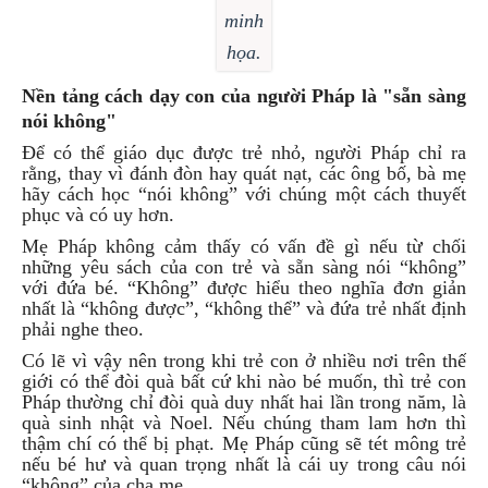
minh
họa.
Nền tảng cách dạy con của người Pháp là "sẵn sàng
nói không"
Để có thể giáo dục được trẻ nhỏ, người Pháp chỉ ra
rằng, thay vì đánh đòn hay quát nạt, các ông bố, bà mẹ
hãy cách học “nói không” với chúng một cách thuyết
phục và có uy hơn.
Mẹ Pháp không cảm thấy có vấn đề gì nếu từ chối
những yêu sách của con trẻ và sẵn sàng nói “không”
với đứa bé. “Không” được hiểu theo nghĩa đơn giản
nhất là “không được”, “không thể” và đứa trẻ nhất định
phải nghe theo.
Có lẽ vì vậy nên trong khi trẻ con ở nhiều nơi trên thế
giới có thể đòi quà bất cứ khi nào bé muốn, thì trẻ con
Pháp thường chỉ đòi quà duy nhất hai lần trong năm, là
quà sinh nhật và Noel. Nếu chúng tham lam hơn thì
thậm chí có thể bị phạt. Mẹ Pháp cũng sẽ tét mông trẻ
nếu bé hư và quan trọng nhất là cái uy trong câu nói
“không” của cha mẹ.