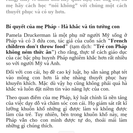
mẹ hãy cách học “nói không” với chúng một cách
thuyết phục và có uy hơn.
Bí quyết của mẹ Pháp - Hà khắc và tin tưởng con
Pamela Druckerman là một phụ nữ người Mỹ sống ở
Pháp và có 3 đứa con, tác giả của cuốn sách
"French
children don't throw food"
(tạm dịch:
"Trẻ con Pháp
không ném thức ăn"
) cho rằng, thực tế cách giáo dục
của các bậc phụ huynh Pháp nghiêm khắc hơn rất nhiều
so với người Mỹ và Anh.
Đối với con cái, họ đề cao kỷ luật, họ sẵn sàng phạt tét
vào mông con hơn là nhẹ nhàng thuyết phục hay
khuyến khích. Mặc dù vậy họ cũng không phải quá hà
khắc và luôn đặt niềm tin vào năng lực của con.
Theo quan điểm của mẹ Pháp, kỷ luật chính là nền tảng
của việc dạy dỗ và chăm sóc con cái. Họ giám sát rất kĩ
lưỡng khuôn khổ những gì được làm và không được
làm của trẻ. Tuy nhiên, bên trong khuôn khổ này, mẹ
Pháp vẫn cho con mình được tự do, thoải mái làm
những gì chúng thích.