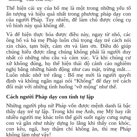
Thể hiện cái uy của bố mẹ là một trong những yếu tố
ấn tượng và hiệu quả nhất trong phương pháp dạy con
của người Pháp. Tuy nhiên, để làm chủ được công cụ
vô hình này quả không dễ.
Và để hiện thực hóa được điều này, ngay từ nhỏ, các
ông bố và bà mẹ Pháp luôn chú trọng dạy trẻ cách nói
xin chào, tạm biệt, cảm ơn và làm ơn. Điều đó giúp
chúng hiểu được rằng chúng không phải là người duy
nhất có những nhu cầu và cảm xúc. Và khi chúng cư
xử không đúng, họ thể hiện thái độ cảnh cáo nghiêm
nghị bằng những hành động như cau mặt, trừng mắt…
Luôn nhắc nhở trẻ rằng : Bố mẹ mới là người quyết
định và không ngần ngại nói “Không” để dạy trẻ cách
đối mặt với những tình huống ‘vỡ mộng’ như thế.
Cách người Pháp dạy con tính tự lập
Những người phụ nữ Pháp vốn được mệnh danh là bậc
thầy dạy trẻ tự lập. Trong khi mẹ Anh, mẹ Mỹ hay rất
nhiều người mẹ khác trên thế giới suốt ngày cưng nựng
con và gần như nhảy dựng lo lắng khi thấy con khóc,
con kêu, ngã, hay thậm chí không ăn, thì mẹ Pháp
không làm như vậy!