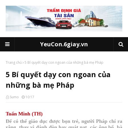
YeuCon.6giay.vn
Trang chủ
5 Bí quyết dạy con ngoan của những bà mẹ Pháp
5 Bí quyết dạy con ngoan của
những bà mẹ Pháp
Sumo
10:17
Tuấn Minh (TH)
Để có thể giáo dục được bọn trẻ, người Pháp chỉ ra
rằng, thay vì đánh đòn hay quát nạt, các ông bố, bà