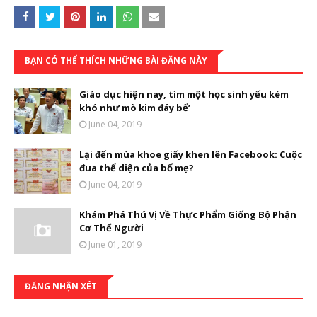
BẠN CÓ THỂ THÍCH NHỮNG BÀI ĐĂNG NÀY
Giáo dục hiện nay, tìm một học sinh yếu kém
khó như mò kim đáy bể’
June 04, 2019
Lại đến mùa khoe giấy khen lên Facebook: Cuộc
đua thể diện của bố mẹ?
June 04, 2019
Khám Phá Thú Vị Về Thực Phẩm Giống Bộ Phận
Cơ Thể Người
June 01, 2019
ĐĂNG NHẬN XÉT