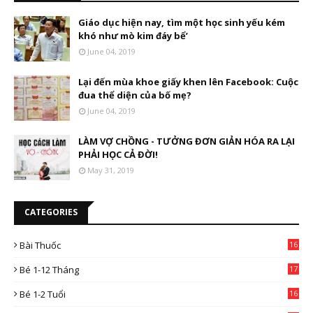
Giáo dục hiện nay, tìm một học sinh yếu kém
khó như mò kim đáy bể’
June 04, 2019
Lại đến mùa khoe giấy khen lên Facebook: Cuộc
đua thể diện của bố mẹ?
June 04, 2019
LÀM VỢ CHỒNG - TƯỞNG ĐƠN GIẢN HÓA RA LẠI
PHẢI HỌC CẢ ĐỜI!
May 31, 2019
CATEGORIES
Bài Thuốc
16
4
Bé 1-12 Tháng
17
Bé 1-2 Tuổi
16