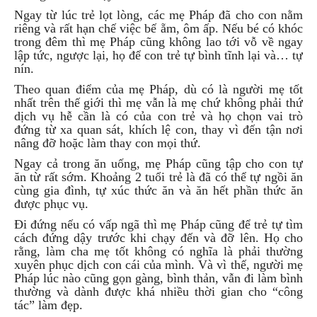
Ngay từ lúc trẻ lọt lòng, các mẹ Pháp đã cho con nằm
riêng và rất hạn chế việc bế ẵm, ôm ấp. Nếu bé có khóc
trong đêm thì mẹ Pháp cũng không lao tới vỗ về ngay
lập tức, ngược lại, họ để con trẻ tự bình tĩnh lại và… tự
nín.
Theo quan điểm của mẹ Pháp, dù có là người mẹ tốt
nhất trên thế giới thì mẹ vẫn là mẹ chứ không phải thứ
dịch vụ hễ cần là có của con trẻ và họ chọn vai trò
đứng từ xa quan sát, khích lệ con, thay vì đến tận nơi
nâng đỡ hoặc làm thay con mọi thứ.
Ngay cả trong ăn uống, mẹ Pháp cũng tập cho con tự
ăn từ rất sớm. Khoảng 2 tuổi trẻ là đã có thể tự ngồi ăn
cùng gia đình, tự xúc thức ăn và ăn hết phần thức ăn
được phục vụ.
Đi đứng nếu có vấp ngã thì mẹ Pháp cũng để trẻ tự tìm
cách đứng dậy trước khi chạy đến và đỡ lên. Họ cho
rằng, làm cha mẹ tốt không có nghĩa là phải thường
xuyên phục dịch con cái của mình. Và vì thế, người mẹ
Pháp lúc nào cũng gọn gàng, bình thản, vẫn đi làm bình
thường và dành được khá nhiều thời gian cho “công
tác” làm đẹp.