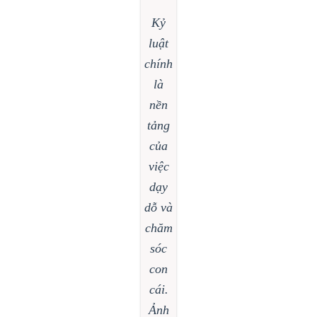
Kỷ
luật
chính
là
nền
tảng
của
việc
dạy
dỗ và
chăm
sóc
con
cái.
Ảnh