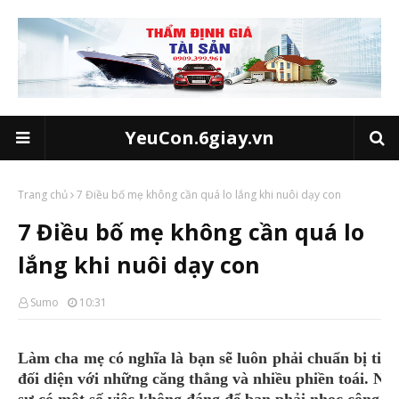
YeuCon.6giay.vn
Trang chủ
7 Điều bố mẹ không cần quá lo lắng khi nuôi dạy con
7 Điều bố mẹ không cần quá lo
lắng khi nuôi dạy con
Sumo
10:31
Làm cha mẹ có nghĩa là bạn sẽ luôn phải chuẩn bị tinh
đối diện với những căng thẳng và nhiều phiền toái. Nh