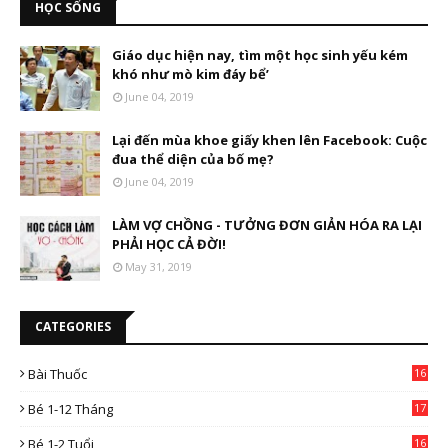
HỌC SỐNG
Giáo dục hiện nay, tìm một học sinh yếu kém
khó như mò kim đáy bể’
June 04, 2019
Lại đến mùa khoe giấy khen lên Facebook: Cuộc
đua thể diện của bố mẹ?
June 04, 2019
LÀM VỢ CHỒNG - TƯỞNG ĐƠN GIẢN HÓA RA LẠI
PHẢI HỌC CẢ ĐỜI!
May 31, 2019
CATEGORIES
Bài Thuốc
16
4
Bé 1-12 Tháng
17
Bé 1-2 Tuổi
16