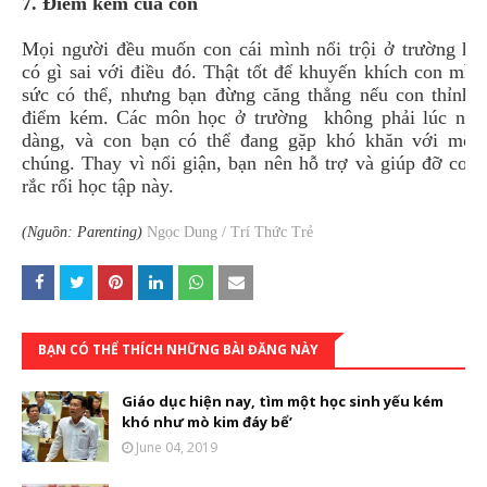
7. Điểm kém của con
Mọi người đều muốn con cái mình nổi trội ở trường họ
có gì sai với điều đó. Thật tốt để khuyến khích con mìn
sức có thể, nhưng bạn đừng căng thẳng nếu con thỉnh t
điểm kém. Các môn học ở trường không phải lúc nào
dàng, và con bạn có thể đang gặp khó khăn với một 
chúng. Thay vì nổi giận, bạn nên hỗ trợ và giúp đỡ con
rắc rối học tập này.
(Nguồn: Parenting)
Ngọc Dung / Trí Thức Trẻ
BẠN CÓ THỂ THÍCH NHỮNG BÀI ĐĂNG NÀY
Giáo dục hiện nay, tìm một học sinh yếu kém
khó như mò kim đáy bể’
June 04, 2019