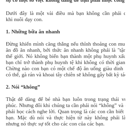
sự có một số việc không đáng để bạn phải nhọc công s
Dưới đây là một vài điều mà bạn không cần phải quá
khi nuôi dạy con.
1. Những bữa ăn nhanh
Đừng khiến mình căng thẳng nếu thỉnh thoảng con muốn
ăn đồ ăn nhanh, bởi thức ăn nhanh không phải là "tận 
thế giới. Nó không biến bạn thành một phụ huynh xấu. 
bạn chỉ trở thành phụ huynh tệ khi không có thời gian đ
Chừng nào con bạn có một chế độ ăn uống giàu dinh dư
có thể, gà rán và khoai tây chiên sẽ không gây bất kỳ tác h
2. Nói “không”
Thật dễ dàng để bé nhà bạn luôn trong trạng thái vui 
phúc. Nhưng đôi khi chúng ta cần phải nói “không” và cá
phải học cách nghe lời. Quan trọng là các con cần biết tới
hạn. Mặc dù nói và thực hiện từ này không phải là n
nhưng nó thực sự tốt cho các con của các bạn.