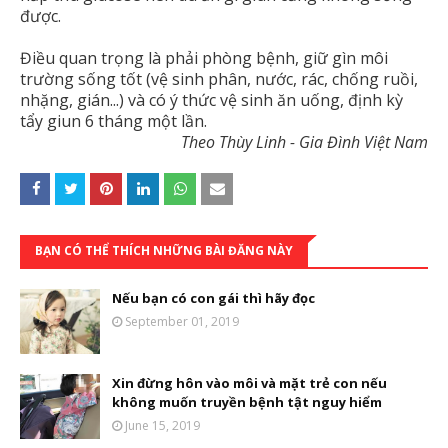
được.
Điều quan trọng là phải phòng bệnh, giữ gìn môi
trường sống tốt (vệ sinh phân, nước, rác, chống ruồi,
nhặng, gián...) và có ý thức vệ sinh ăn uống, định kỳ
tẩy giun 6 tháng một lần.
Theo Thùy Linh - Gia Đình Việt Nam
BẠN CÓ THỂ THÍCH NHỮNG BÀI ĐĂNG NÀY
Nếu bạn có con gái thì hãy đọc
September 01, 2019
Xin đừng hôn vào môi và mặt trẻ con nếu
không muốn truyền bệnh tật nguy hiểm
June 15, 2019