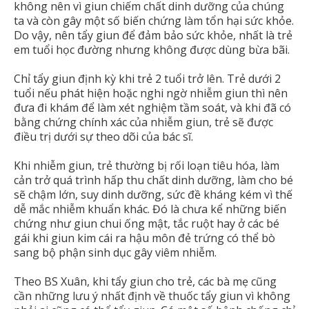
không nên vì giun chiếm chất dinh dưỡng của chúng
ta và còn gây một số biến chứng làm tổn hại sức khỏe.
Do vậy, nên tẩy giun để đảm bảo sức khỏe, nhất là trẻ
em tuổi học đường nhưng không được dùng bừa bãi.
Chỉ tẩy giun định kỳ khi trẻ 2 tuổi trở lên. Trẻ dưới 2
tuổi nếu phát hiện hoặc nghi ngờ nhiễm giun thì nên
đưa đi khám để làm xét nghiệm tầm soát, và khi đã có
bằng chứng chính xác của nhiễm giun, trẻ sẽ được
điều trị dưới sự theo dõi của bác sĩ.
Khi nhiễm giun, trẻ thường bị rối loạn tiêu hóa, làm
cản trở quá trình hấp thu chất dinh dưỡng, làm cho bé
sẽ chậm lớn, suy dinh dưỡng, sức đề kháng kém vì thế
dễ mắc nhiễm khuẩn khác. Đó là chưa kể những biến
chứng như giun chui ống mật, tắc ruột hay ở các bé
gái khi giun kim cái ra hậu môn đẻ trứng có thể bò
sang bộ phận sinh dục gây viêm nhiễm.
Theo BS Xuân, khi tẩy giun cho trẻ, các bà mẹ cũng
cần những lưu ý nhất định về thuốc tẩy giun vì không