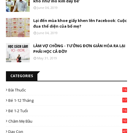
khó như mò kim đáy bể’
June 04, 2019
Lại đến mùa khoe giấy khen lên Facebook: Cuộc
đua thể diện của bố mẹ?
June 04, 2019
LÀM VỢ CHỒNG - TƯỞNG ĐƠN GIẢN HÓA RA LẠI
PHẢI HỌC CẢ ĐỜI!
May 31, 2019
CATEGORIES
Bài Thuốc
16
4
Bé 1-12 Tháng
17
Bé 1-2 Tuổi
16
Chăm Mẹ Bầu
10
0
Dạy Con
47