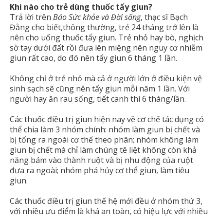
Khi nào cho trẻ dùng thuốc tẩy giun?
Trả lời trên
Báo Sức khỏe và Đời sống
, thạc sĩ Bạch
Đằng cho biết,thông thường, trẻ 24 tháng trở lên là
nên cho uống thuốc tẩy giun. Trẻ nhỏ hay bò, nghịch
sờ tay dưới đất rồi đưa lên miệng nên nguy cơ nhiễm
giun rất cao, do đó nên tẩy giun 6 tháng 1 lần.
Không chỉ ở trẻ nhỏ mà cả ở người lớn ở điều kiện vệ
sinh sạch sẽ cũng nên tẩy giun mỗi năm 1 lần. Với
người hay ăn rau sống, tiết canh thì 6 tháng/lần.
Các thuốc điều trị giun hiện nay về cơ chế tác dụng có
thể chia làm 3 nhóm chính: nhóm làm giun bị chết và
bị tống ra ngoài cơ thể theo phân; nhóm không làm
giun bị chết mà chỉ làm chúng tê liệt không còn khả
năng bám vào thành ruột và bị nhu động của ruột
đưa ra ngoài; nhóm phá hủy cơ thể giun, làm tiêu
giun.
Các thuốc điều trị giun thế hệ mới đều ở nhóm thứ 3,
với nhiều ưu điểm là khá an toàn, có hiệu lực với nhiều