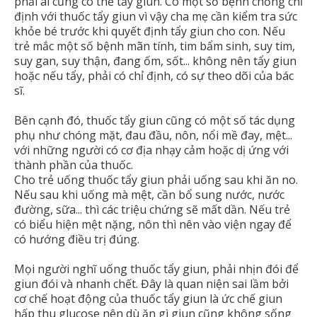
phải ai cũng có thể tẩy giun. Có một số bệnh chống chỉ
định với thuốc tẩy giun vì vậy cha mẹ cần kiểm tra sức
khỏe bé trước khi quyết định tẩy giun cho con. Nếu
trẻ mắc một số bệnh mãn tính, tim bẩm sinh, suy tim,
suy gan, suy thận, đang ốm, sốt... không nên tẩy giun
hoặc nếu tẩy, phải có chỉ định, có sự theo dõi của bác
sĩ.
Bên cạnh đó, thuốc tẩy giun cũng có một số tác dụng
phụ như chóng mặt, đau đầu, nôn, nổi mề đay, mệt...
với những người có cơ địa nhạy cảm hoặc dị ứng với
thành phần của thuốc.
Cho trẻ uống thuốc tẩy giun phải uống sau khi ăn no.
Nếu sau khi uống mà mệt, cần bổ sung nước, nước
đường, sữa... thì các triệu chứng sẽ mất dần. Nếu trẻ
có biểu hiện mệt nặng, nôn thì nên vào viện ngay để
có hướng điều trị đúng.
Mọi người nghĩ uống thuốc tẩy giun, phải nhịn đói để
giun đói và nhanh chết. Đây là quan niện sai lầm bởi
cơ chế hoạt động của thuốc tẩy giun là ức chế giun
hấp thu glucose nên dù ăn gì giun cũng không sống