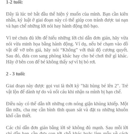
1-2 tuổi:
Đây là lúc trẻ bắt đầu thể hiện ý muốn của mình. Bạn cần kiên
nhẫn, kỷ luật ở giai đoạn này có thể giúp con tránh được tai nạn
và hạn chế những lời nói hay hành động thô bạo.
Vì trẻ chưa đủ lớn để hiểu những lời chỉ dẫn đơn giản, hãy vừa
nói vừa minh họa bằng hành động. Ví dụ, nếu bé chạm vào đồ
vật dễ vỡ trên giá, hãy nói “Không” với thái độ cương quyết.
Sau đó, đưa con sang phòng khác hay cho bé chơi thứ gì khác.
Hãy ở bên con để bé không thấy sợ vì bị bỏ rơi.
2 - 3 tuổi:
Giai đoạn này được gọi vui là thời kỳ "hãi hùng bé lên 2". Trẻ
vật lộn để dành tự do và nổi cáu khi nhận ra mình bị hạn chế.
Điều này có thể dẫn tới những cơn nóng giận khủng khiếp. Một
lần nữa, cha mẹ cần bình tĩnh quan sát và đặt ra những khuôn
khổ cần thiết.
Các chỉ dẫn đơn giản bằng lời sẽ không đủ mạnh. Sau mỗi lời
chỉ dẫn bạn cần đưa con tới chỗ khác hoặc làm mẫu về cách