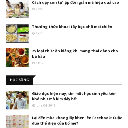
Cách dạy con tự lập đơn giản mà hiệu quả cao
17:58
Thưởng thức khoai tây bọc phô mai chiên
17:00
25 loại thức ăn kiêng khi mang thai dành cho
bà bầu
11:17
HỌC SỐNG
Giáo dục hiện nay, tìm một học sinh yếu kém
khó như mò kim đáy bể’
June 04, 2019
Lại đến mùa khoe giấy khen lên Facebook: Cuộc
đua thể diện của bố mẹ?