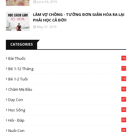
June 04, 2019
LÀM VỢ CHỒNG - TƯỞNG ĐƠN GIẢN HÓA RA LẠI
PHẢI HỌC CẢ ĐỜI!
May 31, 2019
CATEGORIES
Bài Thuốc
16
4
Bé 1-12 Tháng
17
Bé 1-2 Tuổi
16
Chăm Mẹ Bầu
10
0
Dạy Con
47
2
Học Sống
56
Hỏi - Đáp
30
Nuôi Con
28