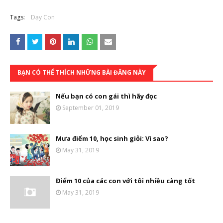
Tags:
Dạy Con
BẠN CÓ THỂ THÍCH NHỮNG BÀI ĐĂNG NÀY
Nếu bạn có con gái thì hãy đọc
September 01, 2019
Mưa điểm 10, học sinh giỏi: Vì sao?
May 31, 2019
Điểm 10 của các con với tôi nhiều càng tốt
May 31, 2019