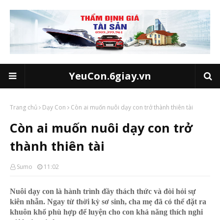
YeuCon.6giay.vn
Trang chủ
Dạy Con
Còn ai muốn nuôi dạy con trở thành thiên tài
Còn ai muốn nuôi dạy con trở
thành thiên tài
Sumo
11:02
Nuôi dạy con là hành trình đầy thách thức và đòi hỏi sự
kiên nhẫn. Ngay từ thời kỳ sơ sinh, cha mẹ đã có thể đặt ra
khuôn khổ phù hợp để luyện cho con khả năng thích nghi