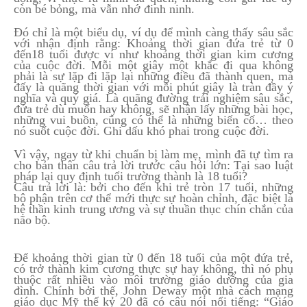
còn bé bỏng, mà vẫn nhớ đinh ninh.
Đó chỉ là một biểu dụ, ví dụ để mình càng thấy sâu sắc
với nhận định rằng: Khoảng thời gian đứa trẻ từ 0
đến18 tuổi được ví như khoảng thời gian kim cương
của cuộc đời. Mỗi một giây một khắc đi qua không
phải là sự lặp đi lặp lại những điều đã thành quen, mà
đấy là quãng thời gian với mỗi phút giây là tràn đầy ý
nghĩa và quý giá. Là quãng đường trải nghiệm sâu sắc,
đứa trẻ dù muốn hay không, sẽ nhận lấy những bài học,
những vui buồn, cũng có thể là những biến cố… theo
nó suốt cuộc đời. Ghi dấu khó phai trong cuộc đời.
Vì vậy, ngay từ khi chuẩn bị làm mẹ, mình đã tự tìm ra
cho bản thân câu trả lời trước câu hỏi lớn: Tại sao luật
pháp lại quy định tuổi trường thành là 18 tuổi?
Câu trả lời là: bởi cho đến khi trẻ tròn 17 tuổi, những
bộ phận trên cơ thể mới thực sự hoàn chỉnh, đặc biệt là
hệ thần kinh trung ương và sự thuần thục chín chắn của
não bộ.
Để khoảng thời gian từ 0 đến 18 tuổi của một đứa trẻ,
có trở thành kim cương thực sự hay không, thì nó phụ
thuộc rất nhiều vào môi trường giáo dưỡng của gia
đình. Chính bởi thế, John Deway một nhà cách mạng
giáo dục Mỹ thế kỷ 20 đã có câu nói nổi tiếng: “Giáo