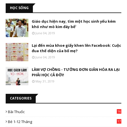
HỌC SỐNG
Giáo dục hiện nay, tìm một học sinh yếu kém
khó như mò kim đáy bể’
June 04, 2019
Lại đến mùa khoe giấy khen lên Facebook: Cuộc
đua thể diện của bố mẹ?
June 04, 2019
LÀM VỢ CHỒNG - TƯỞNG ĐƠN GIẢN HÓA RA LẠI
PHẢI HỌC CẢ ĐỜI!
May 31, 2019
CATEGORIES
Bài Thuốc
16
4
Bé 1-12 Tháng
17