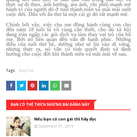
thực sự đi theo, ảnh hưởng, ám ảnh, chi phối mạnh mẽ
hành vi của người đó ở tuổi thành niên và mãi mãi suốt
cuộc đời. Dấu vết ấu thơ là một cái gì đó rất mạnh mẽ.
Chính bởi vậy, việc cha mẹ đồng hành cùng con cho
đến năm 18 tuổi là vô cùng cần thiết, cho dù xã hội
đang tràn ngập các gói dịch vụ làm thay vai trò của bố
mẹ. Bởi nó liên quan đến vấn đề hạnh phúc. Những
điều của tuổi thơ bé, dường như sẽ lùi vào dĩ vãng,
nhưng thực ra, nó vẫn có tính quyết định và định
hướng cho cuộc đời khi thành niên và mãi mãi về sau.
Tags:
Dạy Con
BẠN CÓ THỂ THÍCH NHỮNG BÀI ĐĂNG NÀY
Nếu bạn có con gái thì hãy đọc
September 01, 2019