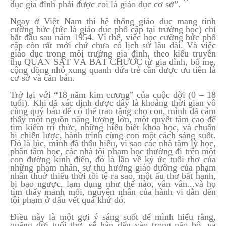
dục gia đình phải được coi là giáo dục cơ sở”.
Ngay ở Việt Nam thì hệ thống giáo dục mang tính
cưỡng bức (tức là giáo dục phổ cập tại trường học) chỉ
bắt đầu sau năm 1954. Vì thế, việc học cưỡng bức phổ
cập còn rất mới chứ chưa có lịch sử lâu dài. Và việc
giáo dục trong môi trường gia đình, theo kiểu truyền
thụ QUAN SÁT VÀ BẮT CHƯỚC từ gia đình, bố mẹ,
cộng đồng nhỏ xung quanh đứa trẻ cần được ưu tiên là
cơ sở và căn bản.
Trở lại với “18 năm kim cương” của cuộc đời (0 – 18
tuổi). Khi đã xác định được đây là khoảng thời gian vô
cùng quý báu để có thể trao tặng cho con, mình đã cảm
thấy một nguồn năng lượng lớn, một quyết tâm cao để
tìm kiếm tri thức, những hiểu biết khoa học, và chuẩn
bị chiến lược, hành trình cùng con một cách sáng suốt.
Đó là lúc, mình đã thấu hiểu, vì sao các nhà tâm lý học,
phân tâm học, các nhà tội phạm học thường đi trên một
con đường kinh điển, đó là lần về ký ức tuổi thơ của
những phạm nhân, sự thụ hưởng giáo dưỡng của phạm
nhân thuở thiếu thời tồi tệ ra sao, một ấu thơ bất hạnh,
bị bạo ngược, lạm dụng như thế nào, vân vân...và họ
tìm thấy manh mối, nguyên nhân của hành vi dẫn đến
tội phạm ở dấu vết quá khứ đó.
Điều này là một gợi ý sáng suốt để mình hiểu rằng,
quãng đời tuổi thơ, sẽ hằn dấu vào trong não bộ, và