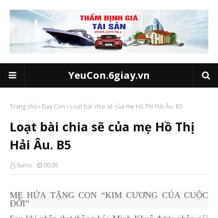
YeuCon.6giay.vn
Trang chủ
Dạy Con
Loạt bài chia sẽ của mẹ Hồ Thị Hải Âu. B5
Loạt bài chia sẽ của mẹ Hồ Thị
Hải Âu. B5
Sumo
00:05
MẸ HỨA TẶNG CON “KIM CƯƠNG CỦA CUỘC
ĐỜI”