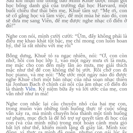
Sau khi nhận thư thông báo Minh Khuê được nhận gói
học bổng danh giá của trường đại học Harvard, một
buổi chiều thư th
ái bên mẹ, Khuê tâm sự: “Mẹ ơi, con
sẽ cố gắng học và làm việc, để một mùa hè nào đó, con
sẽ đưa mẹ sang Viên, để mẹ được nghe nhạc cổ điển ở
đó!”
Nghe con nói, mình cười cười: “Ừm, đấy không phải là
điều mẹ khao khát tột bậc, mẹ chỉ mong con luôn hoan
hỷ, thế là rất nhiều với mẹ rồi”
Bỗng dưng, Khuê tỏ ra ngạc nhiên, nói: “Ơ, con còn
nhớ, hồi con học lớp 1, vào một ngày mưa ơi là mưa,
mẹ mặc cho con đến mấy lần áo mưa, mẹ giải thích
mặc như thế để con không thể bị ướt. Rồi chở con đi
học piano, và mẹ nói: “Mẹ ước một ngày nào đó được
nghe Khuê chơi một bản nhạc của nhà soạn nhạc thiên
tài Jonhan Bach ở chính cái nôi của âm nhạc cổ điển đó
là thành
Viên
. Kỷ niệm bữa ấy và lời ước của mẹ, con
vẫn nhớ như in mà!
Nghe con nhắc lại câu chuyện nhỏ của hai mẹ con,
trong muôn vàn những tình huống thực tế cuộc sống
vẫn xảy ra, mà mình chuyển hóa thành một tình huống
sư phạm, mục đích là để hỗ trợ sự quyết tâm đi học của
con (và của mình nữa) trong một hoàn cảnh mưa gió
bất lợi như thế, khiến mình lặng đi giây lát. Mình xúc
động, vì thực ra mình đã quên, nhưng con gái lúc ấy