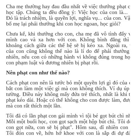
Cha mẹ thường hay đau đầu nhất về việc thưởng phạt con
học tập. Chúng ta đều đồng ý: Việc học của con là... củ
Đó là trách nhiệm, là quyền lợi, nghĩa vụ... của con. Vậy t
bố mẹ lại phải thưởng khi con học ngoan, học giỏi?
Chưa kể, khi thưởng cho con, cha mẹ đã vô tình đẩy vị t
mình cao và xa hơn với con. Không bình đẳng thì rõ
khoảng cách giữa các thế hệ sẽ bị kéo xa. Ngoài ra, vi
của con cũng không thể nào là lí do để phải thưởng c
nhiên, nếu con có những hành vi không đúng trong học t
con phạm luật và đương nhiên bị phạt rồi.
Nên phạt con như thế nào?
Cách phạt con nên là tước bỏ một quyền lợi gì đó của co
bắt con làm một việc gì mà con không thích. Ví dụ úp m
tường. Điều này không mấy đứa trẻ thích, nhất là khi thờ
phạt kéo dài. Hoặc có thể không cho con được làm, được 
mà con rất thích một lần.
Tôi đã có lần phạt con gái mình vì tội bé gọt bút chì nhiề
Mỗi một buổi học, con gọt sạch một hộp bút chì. Tôi dọa
con gọt nữa, con sẽ bị phạt". Hôm sau, dĩ nhiên con vẫ
Tôi đón con về, hớn hở khoe với con là sắp đi dự đám