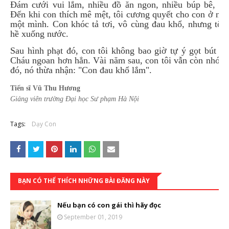
Đám cưới vui lắm, nhiều đồ ăn ngon, nhiều búp bê, đồ
Đến khi con thích mê mệt, tôi cương quyết cho con ở nhà
một mình. Con khóc tả tơi, vô cùng đau khổ, nhưng tôi
hề xuống nước.
Sau hình phạt đó, con tôi không bao giờ tự ý gọt bút ch
Cháu ngoan hơn hẳn. Vài năm sau, con tôi vẫn còn nhớ v
đó, nó thừa nhận: "Con đau khổ lắm".
Tiến sĩ Vũ Thu Hương
Giảng viên trường Đại học Sư phạm Hà Nộ
i
Tags:
Dạy Con
BẠN CÓ THỂ THÍCH NHỮNG BÀI ĐĂNG NÀY
Nếu bạn có con gái thì hãy đọc
September 01, 2019