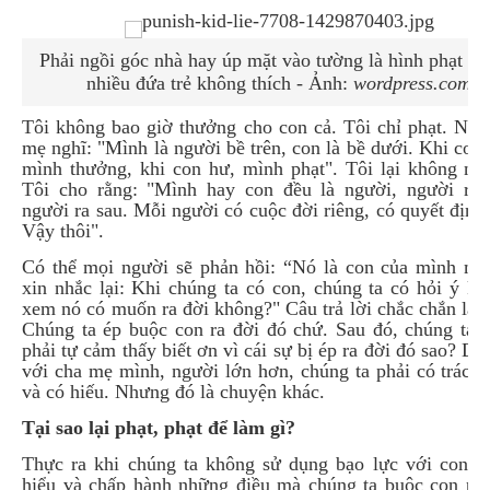
Phải ngồi góc nhà hay úp mặt vào tường là hình phạt mà
nhiều đứa trẻ không thích - Ảnh:
wordpress.com
Tôi không bao giờ thưởng cho con cả. Tôi chỉ phạt.
Nhi
mẹ nghĩ: "Mình là người bề trên, con là bề dưới. Khi con
mình thưởng, khi con hư, mình phạt". Tôi lại không ngh
Tôi cho rằng: "Mình hay con đều là người, người ra 
người ra sau. Mỗi người có cuộc đời riêng, có quyết định 
Vậy thôi".
Có thể mọi người sẽ phản hồi: “Nó là con của mình mà
xin nhắc lại: Khi chúng ta có con, chúng ta có hỏi ý ki
xem nó có muốn ra đời không?" Câu trả lời chắc chắn là 
Chúng ta ép buộc con ra đời đó chứ. Sau đó, chúng ta 
phải tự cảm thấy biết ơn vì cái sự bị ép ra đời đó sao? Dĩ 
với cha mẹ mình, người lớn hơn, chúng ta phải có trách
và có hiếu. Nhưng đó là chuyện khác.
Tại sao lại phạt, phạt để làm gì?
Thực ra khi chúng ta không sử dụng bạo lực với con, 
hiểu và chấp hành những điều mà chúng ta buộc con ph