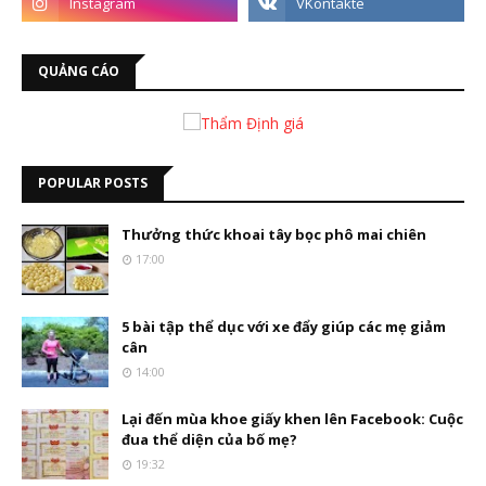
QUẢNG CÁO
POPULAR POSTS
Thưởng thức khoai tây bọc phô mai chiên
17:00
5 bài tập thể dục với xe đẩy giúp các mẹ giảm
cân
14:00
Lại đến mùa khoe giấy khen lên Facebook: Cuộc
đua thể diện của bố mẹ?
19:32