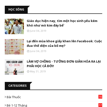
HỌC SỐNG
Giáo dục hiện nay, tìm một học sinh yếu kém
khó như mò kim đáy bể’
June 04, 2019
Lại đến mùa khoe giấy khen lên Facebook: Cuộc
đua thể diện của bố mẹ?
June 04, 2019
LÀM VỢ CHỒNG - TƯỞNG ĐƠN GIẢN HÓA RA LẠI
PHẢI HỌC CẢ ĐỜI!
May 31, 2019
CATEGORIES
Bài Thuốc
16
4
Bé 1-12 Tháng
17