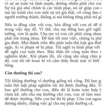
vì sự an toàn và lành mạnh, đương nhiên phải cho con tr
Sự trả giá nhỏ chính là các hình phạt, nó sẽ giúp con rất
mà lại tránh cho con một sự trả giá thật, vô cùng đau đớ
người trưởng thành, không ai mà không từng phải trả giá.
Nếu ta đồng cảm với con, hòa đồng với con sẽ dễ dà
trong việc dạy dỗ. Vì thế, cha mẹ đừng bao giờ nghĩ m
tướng, con là quân. Cha mẹ và con cái phải cùng nhau s
phải tôn trọng nhau. Để làm tốt mọi việc, chúng ta phải c
gia đình. Mọi thành viên đều phải tuân thủ luật gia đình 
ngặt. Ai vi phạm sẽ bị phạt. Tôi nghĩ ra hình phạt với co
đề nghị con tuân theo. Bản thân tôi cũng tuân theo mộ
nghiêm khắc. Khi phạm lỗi, tôi cũng sẵn sàng chịu phạ
đó, con tôi rất hoan hỉ và cảm thấy thoải mái vì biết m
bằng.
Còn thưởng thì sao?
Tôi không thưởng vì thưởng giống trả công. Đã bao giờ
tuân thủ luật pháp nghiêm túc thì được thưởng đâu. Tôi
bao giờ thưởng cho con, điều đó là hoàn toàn hợp lý.
chưa kể, nếu cha mẹ thưởng cho con, con sẽ làm mọi vi
để được thưởng. Nếu con hư thì bị phạt. Còn con ngoan l
đương nhiên, chẳng việc gì cha mẹ phải thưởng cả.