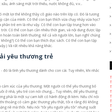
xấu, ánh sáng mặt trời thiếu, nước không đủ, v.v...
ó một lợi thế không thầy cô giáo nào trên lớp có. Đó là tương
iếp cận của mình. Có thể con bạn thích vừa chạy nhảy vừa học?
Đa phần trẻ em là như vậy. Có thể con bạn tập trung hơn vào
 trời. Có thể con bạn cần nhiều thời gian, và nội dung được lặp
chuyện hoàn toàn bình thường. Kể cả với người lớn, bạn nghĩ chúng
y không?) Có thể con bạn thích đọc sách. Có thể con bạn tập
vậy.) Và rất nhiều khả năng khác.
hải yêu thương trẻ
 đó là tình yêu thương dành cho con cái. Tuy nhiên, khi nhắc
T
T
nh cảm xúc của yêu thương. Một người có thể yêu thương bố
T
 ở nhà, yêu trẻ con nói chung,... Tuy nhiên, để yêu thương
T
T
ương phải là một sự cam kết có hành động đi kèm. Nếu chỉ nói
T
thi thoảng có cảm giác thương yêu thật, tôi e rằng đó không
T
ặng nề mà thôi. Nếu nói "tôi yêu người yêu tôi" nhưng suốt
T