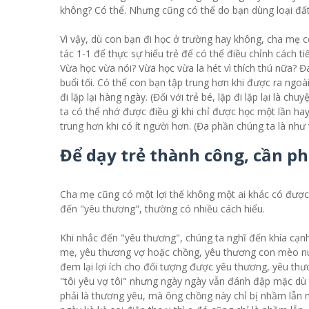
không? Có thể. Nhưng cũng có thể do bạn dùng loại đất 
Vì vậy, dù con bạn đi học ở trường hay không, cha mẹ c
tác 1-1 để thực sự hiểu trẻ để có thể điều chỉnh cách t
Vừa học vừa nói? Vừa học vừa la hét vì thích thú nữa? 
buổi tối. Có thể con bạn tập trung hơn khi được ra ngoài
đi lặp lại hàng ngày. (Đối với trẻ bé, lặp đi lặp lại là 
ta có thể nhớ được điều gì khi chỉ được học một lần ha
trung hơn khi có ít người hơn. (Đa phần chúng ta là như 
Để dạy trẻ thành công, cần p
Cha mẹ cũng có một lợi thế không một ai khác có được -
đến "yêu thương", thường có nhiều cách hiểu.
Khi nhắc đến "yêu thương", chúng ta nghĩ đến khía cạ
mẹ, yêu thương vợ hoặc chồng, yêu thương con mèo nuôi
đem lại lợi ích cho đối tượng được yêu thương, yêu th
"tôi yêu vợ tôi" nhưng ngày ngày vẫn đánh đập mặc dù 
phải là thương yêu, mà ông chồng này chỉ bị nhầm lẫn n