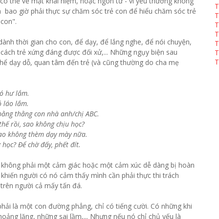
, có thể về mặt khái niệm, hoặc ngôn từ - vì yêu thương không
T
ưa bao giờ phải thực sự chăm sóc trẻ con để hiểu chăm sóc trẻ
T
 con".
T
T
ành thời gian cho con, để dạy, để lắng nghe, để nói chuyện,
T
o cách trẻ xứng đáng được đối xử,... Những ngụy biện sau
T
T
hể dạy dỗ, quan tâm đến trẻ (và cũng thường do cha mẹ
ó hư lắm.
 láo lắm.
bằng thằng con nhà anh/chị ABC.
thế rồi, sao không chịu học?
Tao không thèm dạy mày nữa.
học? Để chờ đấy, phết đít.
ó không phải một cảm giác hoặc một cảm xúc dễ dàng bị hoàn
khiến người có nó cảm thấy mình cần phải thực thi trách
 trên người cả mấy tấn đá.
ải là một con đường phẳng, chỉ có tiếng cười. Có những khi
hoảng lặng, những sai lầm,... Nhưng nếu nó chỉ chủ yếu là