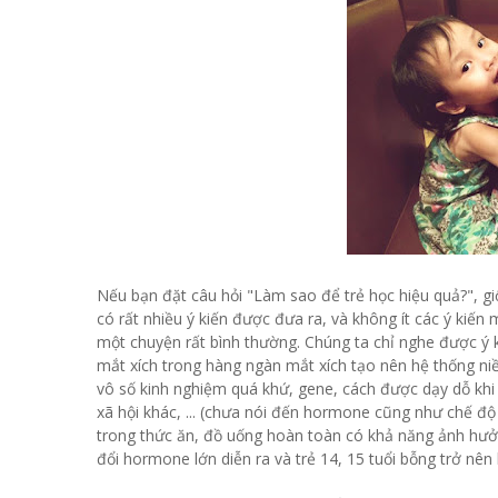
Nếu bạn đặt câu hỏi "Làm sao để trẻ học hiệu quả?", gi
có rất nhiều ý kiến được đưa ra, và không ít các ý kiến
một chuyện rất bình thường. Chúng ta chỉ nghe được ý k
mắt xích trong hàng ngàn mắt xích tạo nên hệ thống niề
vô số kinh nghiệm quá khứ, gene, cách được dạy dỗ khi
xã hội khác, ... (chưa nói đến hormone cũng như chế độ 
trong thức ăn, đồ uống hoàn toàn có khả năng ảnh hưởng
đổi hormone lớn diễn ra và trẻ 14, 15 tuổi bỗng trở nên 