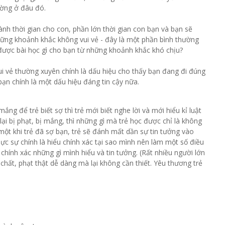
ường ở đâu đó.
nh thời gian cho con, phần lớn thời gian con bạn và bạn sẽ
hững khoảnh khắc không vui vẻ - đây là một phần bình thường
ra được bài học gì cho bạn từ những khoảnh khắc khó chịu?
ui vẻ thường xuyên chính là dấu hiệu cho thấy bạn đang đi đúng
bạn chính là một dấu hiệu đáng tin cậy nữa.
ng để trẻ biết sợ thì trẻ mới biết nghe lời và mới hiểu kỉ luật
ại bị phạt, bị mắng, thì những gì mà trẻ học được chỉ là không
 một khi trẻ đã sợ bạn, trẻ sẽ đánh mất dần sự tin tưởng vào
hực sự chính là hiểu chính xác tại sao mình nên làm một số điều
chính xác những gì mình hiểu và tin tưởng. (Rất nhiều người lớn
 chất, phạt thật dễ dàng mà lại không cần thiết. Yêu thương trẻ