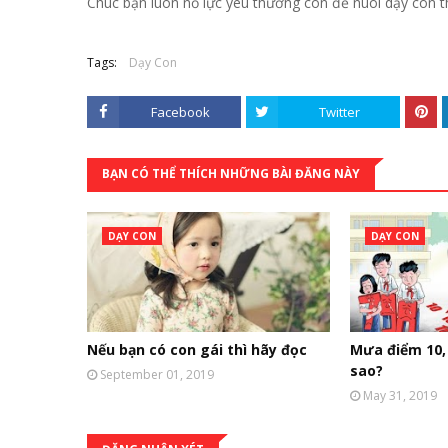
Chúc bạn luôn nỗ lực yêu thương con để nuôi dạy con t
Tags:
Dạy Con
Facebook
Twitter
BẠN CÓ THỂ THÍCH NHỮNG BÀI ĐĂNG NÀY
DẠY CON
DẠY CON
Nếu bạn có con gái thì hãy đọc
Mưa điểm 10, 
sao?
September 01, 2019
May 31, 2019