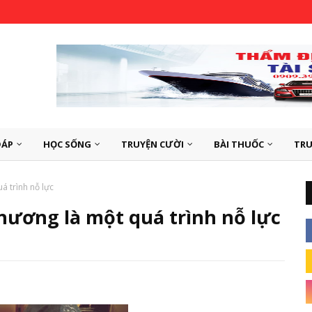
ĐÁP
HỌC SỐNG
TRUYỆN CƯỜI
BÀI THUỐC
TRU
á trình nỗ lực
thương là một quá trình nỗ lực