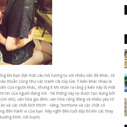
ống khi bạn đặt một câu hỏi tương tự với nhiều vấn đề khác, sẽ
 mâu thuẫn cũng như các tranh cãi nảy lửa. Ý kiến khác nhau là
iến của người khác, nhưng ít khi nhận ra rằng ý kiến này là một
m tin của người đang nói - hệ thống này lại được tạo dựng bởi
 còn nhỏ, văn hóa gia đình, văn hóa cộng đồng và nhiều yếu tố
ăn và các chất kích thích! - vâng, hormone và các chất có
 đến hành vi của bạn. Hãy nghĩ đến tuổi dậy thì khi các thay
bướng bỉnh, nổi loạn!).