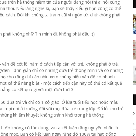
 dựa trên hệ thống niềm tin của người đang nói thì ai nói cũng
mà thôi. Nếu lắng nghe kĩ, bạn sẽ thấy kiểu gì bạn cũng có thể
ều cách. Đôi khi chúng ta tranh cãi vì ngôn từ, chứ không phải
phải không nhỉ? Tin mình đi, không phải đâu :))
 vấn đề cốt lõi nằm ở cách tiếp cận với trẻ, không phải ở trẻ.
ng/đen - đơn giản chỉ có những đứa trẻ thông minh và có những
, họ cho rằng chỉ cần nhìn xem chúng hiểu vấn đề có nhanh
t cá thể riêng biệt - một cách tiếp cận này có thể có kết quả
chẳng có kết quả gì với một đứa thứ 3.
0 đứa trẻ và chỉ có 1 cô giáo. Ở lứa tuổi tiểu học hoặc mẫu
úc mọi nơi ở trường đối với mọi đứa trẻ trong lớp. Đổ lỗi cho trẻ
 những khiếm khuyết không tránh khỏi trong hệ thống.
ch đó không có tác dụng, và ta kết luận rằng nguyên nhân là
hông mọc. Bạn có kết luận ngay rằng đó 100% tại hạt giống