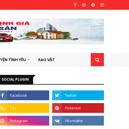
YỆN TÌNH YÊU
RAO VẶT
SOCIAL PLUGIN