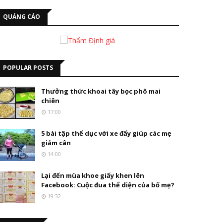
QUẢNG CÁO
POPULAR POSTS
Thưởng thức khoai tây bọc phô mai
chiên
17:00
5 bài tập thể dục với xe đẩy giúp các mẹ
giảm cân
14:00
Lại đến mùa khoe giấy khen lên
Facebook: Cuộc đua thể diện của bố mẹ?
19:32