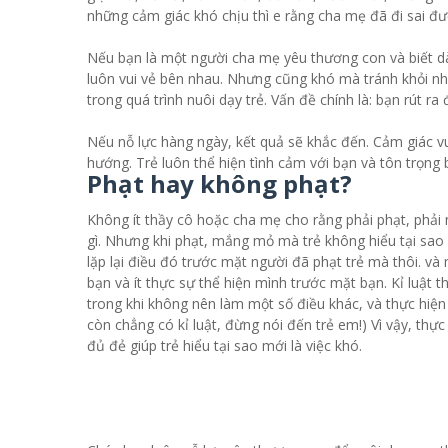
những cảm giác khó chịu thì e rằng cha mẹ đã đi sai đ
Nếu bạn là một người cha mẹ yêu thương con và biết dà
luôn vui vẻ bên nhau. Nhưng cũng khó mà tránh khỏi n
trong quá trình nuôi dạy trẻ. Vấn đề chính là: bạn rút 
Nếu nỗ lực hàng ngày, kết quả sẽ khắc đến. Cảm giác v
hướng. Trẻ luôn thể hiện tình cảm với bạn và tôn trọng 
Phạt hay không phạt?
Không ít thầy cô hoặc cha mẹ cho rằng phải phạt, phải mắ
gì. Nhưng khi phạt, mắng mỏ mà trẻ không hiểu tại sao l
lặp lại điều đó trước mặt người đã phạt trẻ mà thôi. và
bạn và ít thực sự thể hiện mình trước mặt bạn. Kỉ luật t
trong khi không nên làm một số điều khác, và thực hiện 
còn chẳng có kỉ luật, đừng nói đến trẻ em!) Vì vậy, thực
đủ đẻ giúp trẻ hiểu tại sao mới là việc khó.