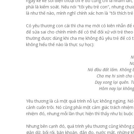
ngày kè kè soi điện thoại thì e đó cũng chỉ là nhầm lẫn
phải là kiểm soát. Nếu nói "tôi yêu trẻ con", nhưng ch
là như thế nào, mình nghĩ chính xác hơn là "tôi thích trẻ
Có yêu thương con cái thì cha mẹ mới có kiên nhẫn để d
để sửa sai cho chính mình để có thể đối xử với trẻ the
thường được dùng khi cha mẹ không đủ yêu trẻ để có t
không hiểu thế nào là thực sự học):
N
Nó
Nó đầu đất lắm. Không 
Cha mẹ hi sinh cho 
Dạy xong lại quên. 
Hôm nay lại không 
Yêu thương là cả một quá trình nỗ lực không ngừng. N
cảnh cuốn trôi. Nó cũng phải một cảm giác trách nhiệm 
nhiệm đó, nhưng mỗi lần thực hiện thì thấy như bị buộc
Nhưng bên cạnh đó, quá trình yêu thương cũng không ph
giận dữ, bối rối, băn khoăn, đắn đo, nước mắt, những k