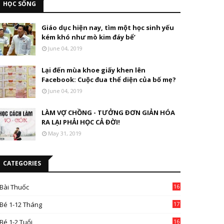
HỌC SỐNG
Giáo dục hiện nay, tìm một học sinh yếu
kém khó như mò kim đáy bể’
June 04, 2019
Lại đến mùa khoe giấy khen lên
Facebook: Cuộc đua thể diện của bố mẹ?
June 04, 2019
LÀM VỢ CHỒNG - TƯỞNG ĐƠN GIẢN HÓA
RA LẠI PHẢI HỌC CẢ ĐỜI!
May 31, 2019
CATEGORIES
Bài Thuốc
16
4
Bé 1-12 Tháng
17
Bé 1-2 Tuổi
16