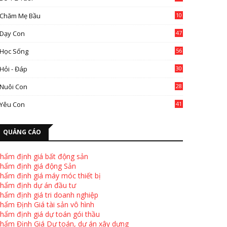
Chăm Mẹ Bầu
10
0
Dạy Con
47
2
Học Sống
56
Hỏi - Đáp
30
Nuôi Con
28
4
Yêu Con
41
9
QUẢNG CÁO
hẩm định giá bất động sản
hẩm định giá động Sản
hẩm định giá máy móc thiết bị
hẩm định dự án đầu tư
hẩm định giá tri doanh nghiệp
hẩm Định Giá tài sản vô hình
hẩm định giá dự toán gói thầu
hẩm Định Giá Dự toán, dự án xây dựng