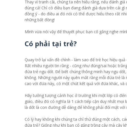
Thay vì tranh cãi, chúng ta nên hiểu rằng, nếu đánh giá
đúng cả! Chỉ có điều bạn đang đánh giá dựa trên cái gì 
đồng ý - do điều ai đó nói có thể được hiểu theo rất nhi
những bất đồng!
Mình vừa nói vậy để thuyết phục bạn cố gắng nghe mình 
Có phải tại trẻ?
Quay trở lại vấn đề chính - làm sao để trẻ học hiệu quả -
Rất nhiều người tin rằng - cũng như đúng/sai hoặc trắ
đứa trẻ ngu dốt. Để biết chúng thông minh hay ngu dốt
không. Những người này quên mắt rằng mỗi đứa trẻ là mộ
cao với đứa này, có một chút kết quả với đứa khác, và 
Hãy tưởng tượng cảnh học ở trường khi một lớp có đến 5
giáo, điều đó có nghĩa là 1 cách tiếp cận duy nhất mọi l
là dốt là con đường dễ dàng để không phải đối mặt với
Có lý hay không khi chúng ta chỉ thử đúng một cách, cá
đứa trẻ? Giống như khi bạn cố gắng trồng cây mà cây k