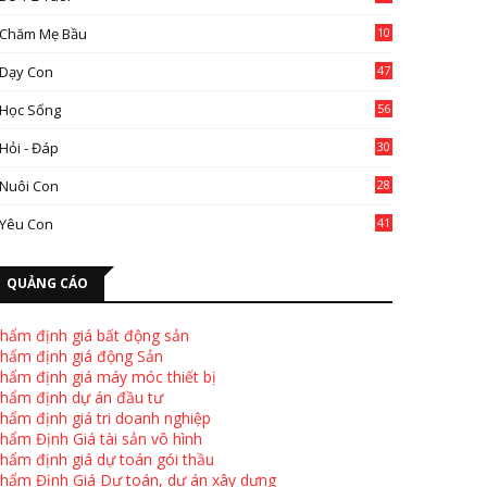
Chăm Mẹ Bầu
10
0
Dạy Con
47
2
Học Sống
56
Hỏi - Đáp
30
Nuôi Con
28
4
Yêu Con
41
9
QUẢNG CÁO
hẩm định giá bất động sản
hẩm định giá động Sản
hẩm định giá máy móc thiết bị
hẩm định dự án đầu tư
hẩm định giá tri doanh nghiệp
hẩm Định Giá tài sản vô hình
hẩm định giá dự toán gói thầu
hẩm Định Giá Dự toán, dự án xây dựng