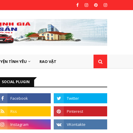
YỆN TÌNH YÊU
RAO VẶT
SOCIAL PLUGIN