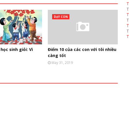
T
T
T
DẠY CON
T
T
T
T
học sinh giỏi: Vì
Điểm 10 của các con với tôi nhiều
càng tốt
May 31, 2019