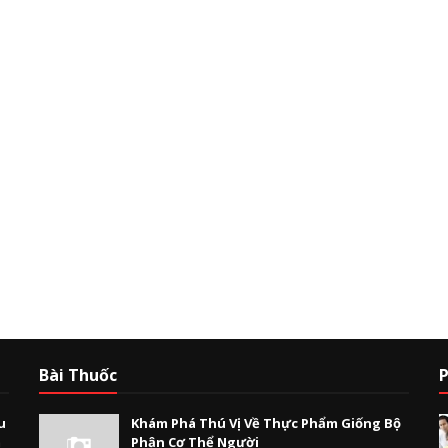
Bài Thuốc
P
u
Khám Phá Thú Vị Về Thực Phẩm Giống Bộ
m
Phận Cơ Thể Người