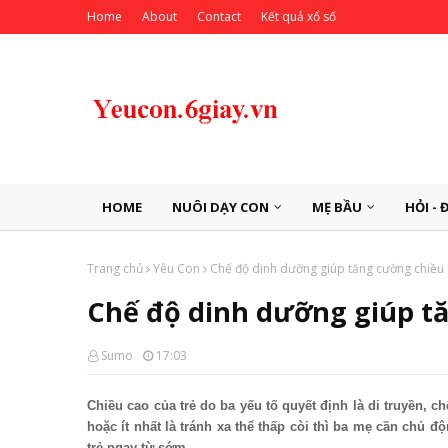
Home
About
Contact
Kết quả xổ số
HOME
NUÔI DẠY CON
MẸ BẦU
HỎI - 
Trang chủ
Yêu Con
Chế độ dinh dưỡng giúp tăng cường chiều 
Chế độ dinh dưỡng giúp tă
Sumo
17:03
Chiều cao của trẻ do ba yếu tố quyết định là di truyền, 
hoặc ít nhất là tránh xa thể thấp còi thì ba mẹ cần chủ đ
trẻ ngay từ sớm.