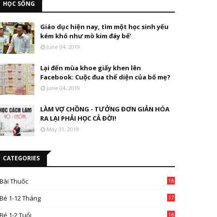
HỌC SỐNG
Giáo dục hiện nay, tìm một học sinh yếu
kém khó như mò kim đáy bể’
June 04, 2019
Lại đến mùa khoe giấy khen lên
Facebook: Cuộc đua thể diện của bố mẹ?
June 04, 2019
LÀM VỢ CHỒNG - TƯỞNG ĐƠN GIẢN HÓA
RA LẠI PHẢI HỌC CẢ ĐỜI!
May 31, 2019
CATEGORIES
Bài Thuốc
16
4
Bé 1-12 Tháng
17
Bé 1-2 Tuổi
16