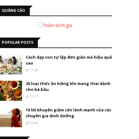
QUẢNG CÁO
POPULAR POSTS
Cách dạy con tự lập đơn giản mà hiệu quả
cao
17:58
25 loại thức ăn kiêng khi mang thai dành
cho bà bầu
11:17
10 lời khuyên giảm cân lành mạnh của các
chuyên gia dinh dưỡng
04:40