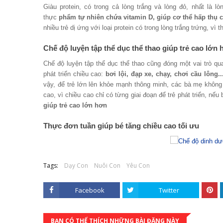
Giàu protein, có trong cả lòng trắng và lòng đỏ, nhất là l
thực
phẩm tự nhiên chứa vitamin D, giúp cơ thể hấp thụ 
nhiều trẻ dị ứng với loại protein có trong lòng trắng trứng, vì
Chế độ luyện tập thể dục thể thao giúp trẻ cao lớn
Chế độ luyện tập thể dục thể thao cũng đóng một vai trò quan
phát triển chiều cao:
bơi lội, đạp xe, chạy, chơi cầu lông..
vậy, để trẻ lớn lên khỏe mạnh thông minh, các bà mẹ không
cao, vì chiều cao chỉ có từng giai đoạn để trẻ phát triển, nế
giúp trẻ cao lớn hơn
Thực đơn tuần giúp bé tăng chiều cao tối ưu
Tags:
Dạy Con
Nuôi Con
Yêu Con
Facebook
Twitter
BẠN CÓ THỂ THÍCH NHỮNG BÀI ĐĂNG NÀY