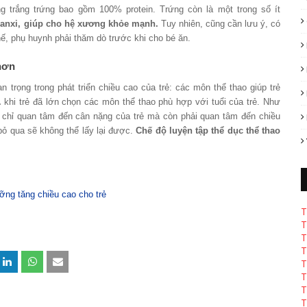
òng trắng trứng bao gồm 100% protein. Trứng còn là một trong số ít
canxi, giúp cho hệ xương khỏe mạnh.
Tuy nhiên, cũng cần lưu ý, có
 thế, phụ huynh phải thăm dò trước khi cho bé ăn.
 hơn
 trọng trong phát triển chiều cao của trẻ: các môn thể thao giúp trẻ
.
khi trẻ đã lớn chọn các môn thể thao phù hợp với tuổi của trẻ. Như
 chỉ quan tâm đến cân nặng của trẻ mà còn phải quan tâm đến chiều
u bỏ qua sẽ không thể lấy lại được.
Chế độ luyện tập thể dục thể thao
T
T
T
T
T
T
T
T