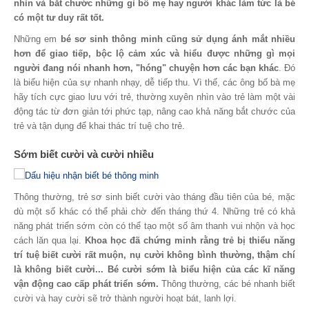
nhìn và bắt chước những gì bố mẹ hay người khác làm tức là bé
có một tư duy rất tốt.
Những em
bé sơ sinh thông minh cũng sử dụng ánh mắt nhiều
hơn để giao tiếp, bộc lộ cảm xúc và hiểu được những gì mọi
người đang nói nhanh hơn, "hóng" chuyện hơn các bạn khác
. Đó
là biểu hiện của sự nhanh nhạy, dễ tiếp thu. Vì thế, các ông bố bà mẹ
hãy tích cực giao lưu với trẻ, thường xuyên nhìn vào trẻ làm một vài
động tác từ đơn giản tới phức tạp, nâng cao khả năng bắt chước của
trẻ và tận dụng để khai thác trí tuệ cho trẻ.
Sớm biết cười và cười nhiều
Thông thường, trẻ sơ sinh biết cười vào tháng đầu tiên của bé, mặc
dù một số khác có thể phải chờ đến tháng thứ 4. Những trẻ có khả
năng phát triển sớm còn có thể tạo một số âm thanh vui nhộn và học
cách lăn qua lại.
Khoa học đã chứng minh rằng trẻ bị thiểu năng
trí tuệ biết cười rất muộn, nụ cười không bình thường, thậm chí
là không biết cười... Bé cười sớm là biểu hiện của các kĩ năng
vận động cao cấp phát triển sớm.
Thông thường, các bé nhanh biết
cười và hay cười sẽ trở thành người hoạt bát, lanh lợi.