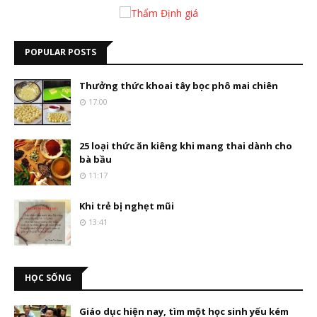
POPULAR POSTS
Thưởng thức khoai tây bọc phô mai chiên
17:00
25 loại thức ăn kiêng khi mang thai dành cho
bà bầu
11:17
Khi trẻ bị nghẹt mũi
13:41
HỌC SỐNG
Giáo dục hiện nay, tìm một học sinh yếu kém