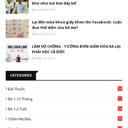
khó như mò kim đáy bể’
June 04, 2019
Lại đến mùa khoe giấy khen lên Facebook: Cuộc
đua thể diện của bố mẹ?
June 04, 2019
LÀM VỢ CHỒNG - TƯỞNG ĐƠN GIẢN HÓA RA LẠI
PHẢI HỌC CẢ ĐỜI!
May 31, 2019
CATEGORIES
Bài Thuốc
16
4
Bé 1-12 Tháng
17
Bé 1-2 Tuổi
16
Chăm Mẹ Bầu
10
0