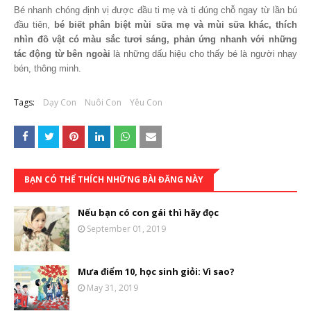
Bé nhanh chóng định vị được đầu ti mẹ và ti đúng chỗ ngay từ lần bú
đầu tiên,
bé biết phân biệt mùi sữa mẹ và mùi sữa khác, thích
nhìn đồ vật có màu sắc tươi sáng, phản ứng nhanh với những
tác động từ bên ngoài
là những dấu hiệu cho thấy bé là người nhạy
bén, thông minh.
Tags:
Dạy Con
Nuôi Con
Yêu Con
BẠN CÓ THỂ THÍCH NHỮNG BÀI ĐĂNG NÀY
Nếu bạn có con gái thì hãy đọc
September 01, 2019
Mưa điểm 10, học sinh giỏi: Vì sao?
May 31, 2019