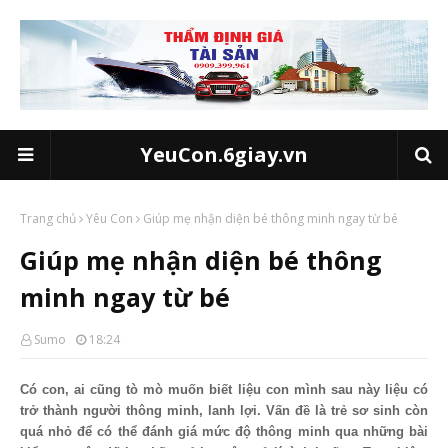
YeuCon.6giay.vn
Trang chủ
Yêu Con
Giúp mẹ nhận diện bé thông minh ngay từ bé
Giúp mẹ nhận diện bé thông
minh ngay từ bé
Sumo
18:24
Có con, ai cũng tò mò muốn biết liệu con mình sau này liệu có
trở thành người thông minh, lanh lợi. Vấn đề là trẻ sơ sinh còn
quá nhỏ để có thể đánh giá mức độ thông minh qua những bài