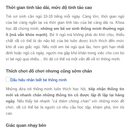
Thời gian tỉnh táo dài, mức độ tỉnh táo cao
Trẻ sơ sinh cần ngủ 10-18 tiếng mỗi ngày. Càng lớn, thời gian ngủ
của bé càng ngắn lại và thời gian tỉnh táo của bé càng dài ra. Khoa
học đã chứng minh,
những em bé sơ sinh thông minh thường ngủ
ít (mà vẫn khỏe mạnh)
. Bé ít ngủ mà không phải do khó chịu, thiếu
chất rất có thể là do não bộ của bé luôn được kích thích đến mức
khó đi vào giấc ngủ. Nếu một em bé ngủ quá lâu, hơn giới hạn nhất
định hoặc ngủ cả ngày, người mẹ gặp khó khăn trong việc cho con bú
vì bé ngủ quá nhiều... thì đó có thể và một vấn đề về trí thông minh.
Thích chơi đồ chơi nhưng cũng sớm chán
Những đứa trẻ thông minh luôn thích học hỏi,
tiếp nhận thông tin
mới và nhanh chán những thông tin cũ được lặp đi lặp lại hàng
ngày.
Nếu thấy bé nhanh
"cả thèm chóng chán"
với những món đồ
chơi, rất có thể bé là người có nhu cầu học tập, khám phá, tìm tòi
cao.
Giác quan nhạy bén