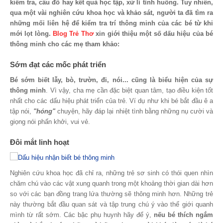
kiểm tra, câu đố hay kết quả học tập, xử lí tình huống. Tuy nhiên,
qua một vài nghiên cứu khoa học và khảo sát, người ta đã tìm ra
những mối liên hệ để kiểm tra trí thông minh của các bé từ khi
mới lọt lòng.
Blog Trẻ Thơ
xin giới thiệu một số dấu hiệu của bé
thông minh cho các mẹ tham khảo:
Sớm đạt các mốc phát triển
Bé sớm biết lẫy, bò, trườn, đi, nói... cũng là biểu hiện của sự
thông minh
. Vì vậy, cha mẹ cần đặc biệt quan tâm, tạo điều kiện tốt
nhất cho các dấu hiệu phát triển của trẻ. Ví dụ như khi bé bắt đầu ê a
tập nói,
"hóng"
chuyện, hãy đáp lại nhiệt tình bằng những nụ cười và
giọng nói phấn khởi, vui vẻ.
Đôi mắt linh hoạt
Nghiên cứu khoa học đã chỉ ra, những trẻ sơ sinh có thói quen nhìn
chăm chú vào các vật xung quanh trong một khoảng thời gian dài hơn
so với các bạn đồng trang lứa thường sẽ thông minh hơn. Những trẻ
này thường bắt đầu quan sát và tập trung chú ý vào thế giới quanh
mình từ rất sớm. Các bậc phụ huynh hãy để ý,
nếu bé thích ngắm