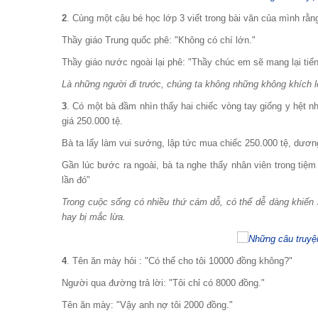
2
. Cùng một cậu bé học lớp 3 viết trong bài văn của mình rằn
Thầy giáo Trung quốc phê: "Không có chí lớn."
Thầy giáo nước ngoài lại phê: "Thầy chúc em sẽ mang lại tiến
Là những người đi trước, chúng ta không những không khích l
3
. Có một bà đầm nhìn thấy hai chiếc vòng tay giống y hệt nh
giá 250.000 tệ.
Bà ta lấy làm vui sướng, lập tức mua chiếc 250.000 tệ, dươ
Gần lúc bước ra ngoài, bà ta nghe thấy nhân viên trong tiệm
lần đó"
Trong cuộc sống có nhiều thứ cám dỗ, có thể dễ dàng khiến 
hay bị mắc lừa.
4
. Tên ăn mày hỏi : "Có thể cho tôi 10000 đồng không?"
Người qua đường trả lời: "Tôi chỉ có 8000 đồng."
Tên ăn mày: "Vậy anh nợ tôi 2000 đồng."