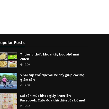
opular Posts
Thưởng thức khoai tây bọc phô mai
chiên
17:00
5 bài tập thể dục với xe đẩy giúp các mẹ
giảm cân
14:00
Lại đến mùa khoe giấy khen lên
Facebook: Cuộc đua thể diện của bố mẹ?
19:32