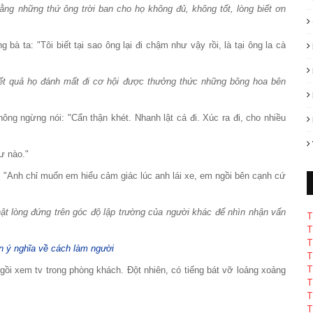
ằng những thứ ông trời ban cho họ không đủ, không tốt, lòng biết ơn
 bà ta: "Tôi biết tại sao ông lại đi chậm như vậy rồi, là tại ông la cà
 kết quả họ đánh mất đi cơ hội được thưởng thức những bông hoa bên
g ngừng nói: "Cẩn thận khét. Nhanh lật cá đi. Xúc ra đi, cho nhiều
ư nào."
 "Anh chỉ muốn em hiểu cảm giác lúc anh lái xe, em ngồi bên cạnh cứ
ật lòng đứng trên góc độ lập trường của người khác để nhìn nhận vấn
T
T
T
T
T
ngồi xem tv trong phòng khách. Đột nhiên, có tiếng bát vỡ loảng xoảng
T
T
T