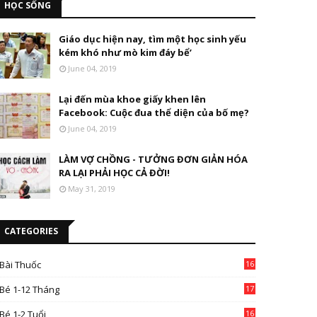
HỌC SỐNG
Giáo dục hiện nay, tìm một học sinh yếu
kém khó như mò kim đáy bể’
June 04, 2019
Lại đến mùa khoe giấy khen lên
Facebook: Cuộc đua thể diện của bố mẹ?
June 04, 2019
LÀM VỢ CHỒNG - TƯỞNG ĐƠN GIẢN HÓA
RA LẠI PHẢI HỌC CẢ ĐỜI!
May 31, 2019
CATEGORIES
Bài Thuốc
16
4
Bé 1-12 Tháng
17
Bé 1-2 Tuổi
16