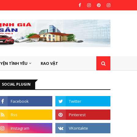
YỆN TÌNH YÊU
RAO VẶT
SOCIAL PLUGIN