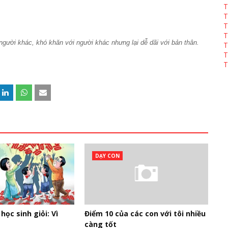
T
T
T
T
gười khác, khó khăn với người khác nhưng lại dễ dãi với bản thân.
T
T
T
DẠY CON
học sinh giỏi: Vì
Điểm 10 của các con với tôi nhiều
càng tốt