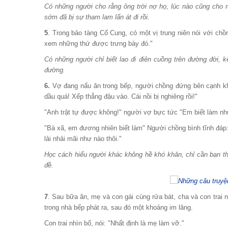
Có những người cho rằng ông trời nợ họ, lúc nào cũng cho r
sớm đã bị sự tham lam lấn át đi rồi.
5
. Trong bảo tàng Cố Cung, có một vị trung niên nói với chồng
xem những thứ được trưng bày đó."
Có những người chỉ biết lao đi điên cuồng trên đường đời,
đường.
6.
Vợ đang nấu ăn trong bếp, người chồng đứng bên cạnh khôn
dầu quá! Xếp thẳng đậu vào. Cái nồi bị nghiêng rồi!"
"Anh trật tự được không!" người vợ bực tức "Em biết làm nh
"Bà xã, em đương nhiên biết làm" Người chồng bình tĩnh đáp:
lải nhải mãi như nào thôi."
Học cách hiểu người khác không hề khó khăn, chỉ cần bạn th
đề.
7
. Sau bữa ăn, mẹ và con gái cùng rửa bát, cha và con trai 
trong nhà bếp phát ra, sau đó một khoảng im lăng.
Con trai nhìn bố, nói: "Nhất định là mẹ làm vỡ."