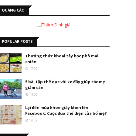
QUẢNG CÁO
POPULAR POSTS
Thưởng thức khoai tây bọc phô mai
chiên
17:00
5 bài tập thể dục với xe đẩy giúp các mẹ
giảm cân
14:00
Lại đến mùa khoe giấy khen lên
Facebook: Cuộc đua thể diện của bố mẹ?
19:32