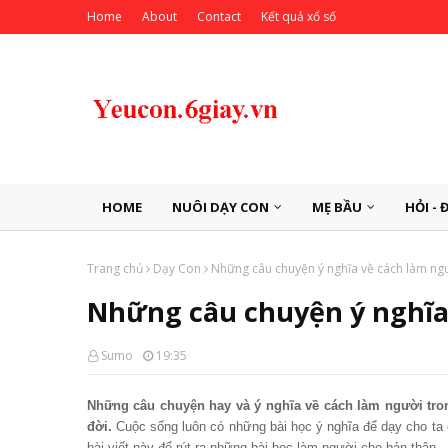
Home
About
Contact
Kết quả xổ số
HOME
NUÔI DẠY CON
MẸ BẦU
HỎI - 
Trang chủ
Dạy Con
Những câu chuyện ý nghĩa về cách làm ng
Những câu chuyện ý nghĩa
Sumo
19:35
Những câu chuyện hay và ý nghĩa về cách làm người tro
đời.
Cuộc sống luôn có những bài học ý nghĩa để dạy cho ta
bài viết này để rút ra những bài học làm người cho bản thân.