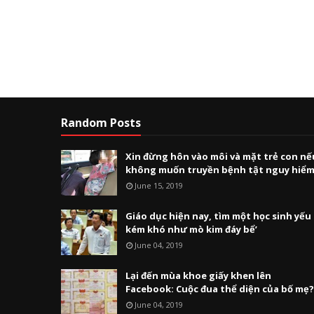
Random Posts
Xin đừng hôn vào môi và mặt trẻ con nế
không muốn truyền bệnh tật nguy hiể
June 15, 2019
Giáo dục hiện nay, tìm một học sinh yếu
kém khó như mò kim đáy bể’
June 04, 2019
Lại đến mùa khoe giấy khen lên
Facebook: Cuộc đua thể diện của bố mẹ?
June 04, 2019