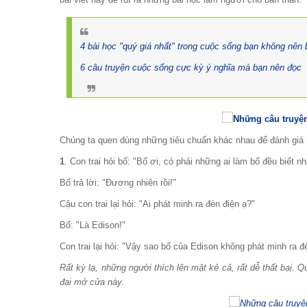
4 bài học "quý giá nhất" trong cuộc sống bạn không nên 
6 câu truyện cuộc sống cực kỳ ý nghĩa mà bạn nên đọc
Chúng ta quen dùng những tiêu chuẩn khác nhau để đánh giá 
1
. Con trai hỏi bố: "Bố ơi, có phải những ai làm bố đều biết 
Bố trả lời: "Đương nhiên rồi!"
Cậu con trai lại hỏi: "Ai phát minh ra đèn điện ạ?"
Bố: "Là Edison!"
Con trai lại hỏi: "Vậy sao bố của Edison không phát minh ra đ
Rất kỳ lạ, những người thích lên mặt kẻ cả, rất dễ thất bạị. Q
đại mở cửa này.