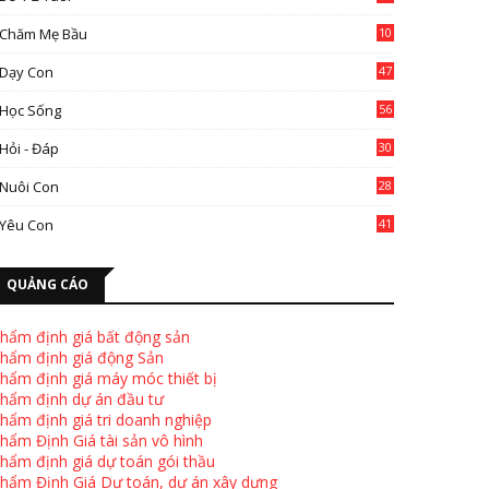
Chăm Mẹ Bầu
10
0
Dạy Con
47
2
Học Sống
56
Hỏi - Đáp
30
Nuôi Con
28
4
Yêu Con
41
9
QUẢNG CÁO
hẩm định giá bất động sản
hẩm định giá động Sản
hẩm định giá máy móc thiết bị
hẩm định dự án đầu tư
hẩm định giá tri doanh nghiệp
hẩm Định Giá tài sản vô hình
hẩm định giá dự toán gói thầu
hẩm Định Giá Dự toán, dự án xây dựng