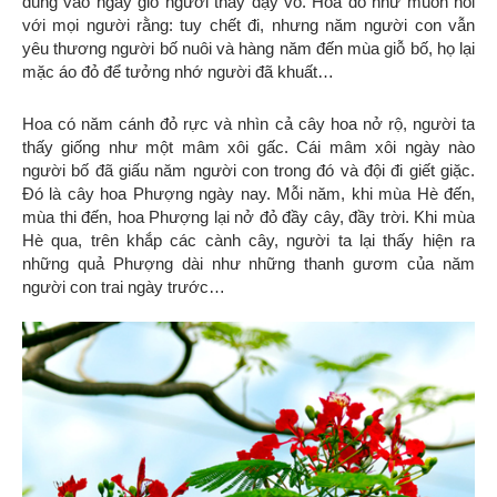
đúng vào ngày giỗ người thầy dạy võ. Hoa đỏ như muốn nói
với mọi người rằng: tuy chết đi, nhưng năm người con vẫn
yêu thương người bố nuôi và hàng năm đến mùa giỗ bố, họ lại
mặc áo đỏ để tưởng nhớ người đã khuất…
Hoa có năm cánh đỏ rực và nhìn cả cây hoa nở rộ, người ta
thấy giống như một mâm xôi gấc. Cái mâm xôi ngày nào
người bố đã giấu năm người con trong đó và đội đi giết giặc.
Đó là cây hoa Phượng ngày nay. Mỗi năm, khi mùa Hè đến,
mùa thi đến, hoa Phượng lại nở đỏ đầy cây, đầy trời. Khi mùa
Hè qua, trên khắp các cành cây, người ta lại thấy hiện ra
những quả Phượng dài như những thanh gươm của năm
người con trai ngày trước…