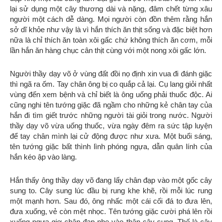
lại sử dụng một cây thương dài và nặng, đâm chết từng xâu
người một cách dễ dàng. Mọi người còn đồn thêm rằng hắn
sở dĩ khỏe như vậy là vì hắn thích ăn thịt sống và đặc biệt hơn
nữa là chỉ thích ăn toàn xôi gấc chứ không thích ăn cơm, mỗi
lần hắn ăn hàng chục cân thịt cùng với một nong xôi gấc lớn.
Người thầy dạy võ ở vùng đất đồi nọ định xin vua đi đánh giặc
thì ngã ra ốm. Tay chân ông bị co quắp cả lại. Cụ lang giỏi nhất
vùng đến xem bệnh và chỉ biết là ông uống phải thuốc độc. Ai
cũng nghi tên tướng giặc đã ngầm cho những kẻ chân tay của
hắn đi tìm giết trước những người tài giỏi trong nước. Người
thầy dạy võ vừa uống thuốc, vừa ngày đêm ra sức tập luyện
để tay chân mình lại cử động được như xưa. Một buổi sáng,
tên tướng giặc bất thình lình phóng ngựa, dẫn quân lính của
hắn kéo ập vào làng.
Hắn thấy ông thầy dạy võ đang lấy chân đạp vào một gốc cây
sung to. Cây sung lúc đầu bị rung khe khẽ, rồi mỗi lúc rung
một mạnh hơn. Sau đó, ông nhấc một cái cối đá to đưa lên,
đưa xuống, vẻ còn mệt nhọc. Tên tướng giặc cười phá lên rồi
xuống ngựa giơ chân đạp nhẹ vào thân cây sung. Thế là cây