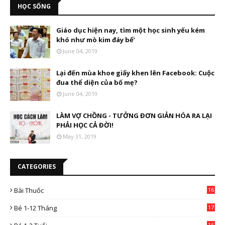
HỌC SỐNG
Giáo dục hiện nay, tìm một học sinh yếu kém
khó như mò kim đáy bể’
June 04, 2019
Lại đến mùa khoe giấy khen lên Facebook: Cuộc
đua thể diện của bố mẹ?
June 04, 2019
LÀM VỢ CHỒNG - TƯỞNG ĐƠN GIẢN HÓA RA LẠI
PHẢI HỌC CẢ ĐỜI!
May 31, 2019
CATEGORIES
Bài Thuốc
16
4
Bé 1-12 Tháng
17
16