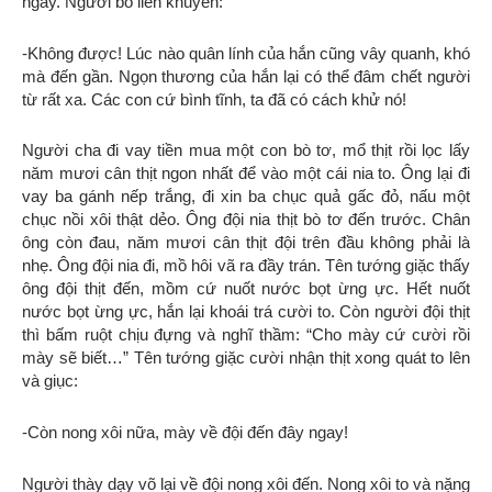
ngay. Người bố liền khuyên:
-Không được! Lúc nào quân lính của hắn cũng vây quanh, khó
mà đến gần. Ngọn thương của hắn lại có thể đâm chết người
từ rất xa. Các con cứ bình tĩnh, ta đã có cách khử nó!
Người cha đi vay tiền mua một con bò tơ, mổ thịt rồi lọc lấy
năm mươi cân thịt ngon nhất để vào một cái nia to. Ông lại đi
vay ba gánh nếp trắng, đi xin ba chục quả gấc đỏ, nấu một
chục nồi xôi thật dẻo. Ông đội nia thịt bò tơ đến trước. Chân
ông còn đau, năm mươi cân thịt đội trên đầu không phải là
nhẹ. Ông đội nia đi, mồ hôi vã ra đầy trán. Tên tướng giặc thấy
ông đội thịt đến, mồm cứ nuốt nước bọt ừng ực. Hết nuốt
nước bọt ừng ực, hắn lại khoái trá cười to. Còn người đội thịt
thì bấm ruột chịu đựng và nghĩ thầm: “Cho mày cứ cười rồi
mày sẽ biết…” Tên tướng giặc cười nhận thịt xong quát to lên
và giục:
-Còn nong xôi nữa, mày về đội đến đây ngay!
Người thày dạy võ lại về đội nong xôi đến. Nong xôi to và nặng