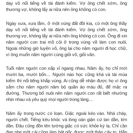
dạy võ nổi tiếng về tài đánh kiếm. Vợ ông chết sớm, ông
thương vợ, không lấy ai nữa nên ông không có con.
Ngày xưa, xưa lắm, ở một vùng đất đồi kia, có một ông thầy
dạy võ nổi tiếng về tài đánh kiếm. Vợ ông chết sớm, ông
thương vợ, không lấy ai nữa nên ông không có con. Ông đi xin
năm người con trai mồ côi ở trong vùng về làm con nuôi.
Ngoài những giờ luyện võ, ông lại cho năm người đi học chữ,
vì ông muốn năm người cùng giỏi võ, giỏi văn.
Tuổi năm người con xấp xỉ ngang nhau. Năm ấy, họ chỉ mới
mười ba, mười bốn… Người nào học cũng khá và tài múa
kiếm thì nổi tiếng khắp vùng. Ai cũng dễ nhận được họ vì ông
sắm cho năm người năm bộ quần áo màu đỏ, để mặc ra
đường. Thương bố nuôi nên năm người con rất biết nhường
nhịn nhau và yêu quý mọi người trong làng…
Năm ấy trong nước có loạn. Giặc ngoài kéo vào. Nhà cháy,
người chết. Tiếng kêu khóc và lòng oán giận cứ lan dần, lớn
dần. Đâu cũng đồn tên tướng giặc có sức khỏe kỳ lạ. Chỉ cần
đạp nhẹ một cái cũng làm bật gốc được một thân cây to. Hắn