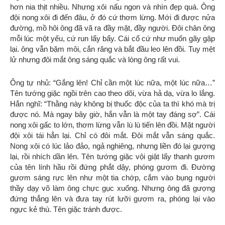
hơn nia thịt nhiều. Nhưng xôi nấu ngon và nhìn đẹp quá. Ông
đội nong xôi đi đến đâu, ở đó cứ thơm lừng. Mới đi được nửa
đường, mồ hôi ông đã vã ra đầy mặt, đầy người. Đôi chân ông
mỗi lúc một yếu, cứ run lẩy bẩy. Cái cổ cứ như muốn gãy gập
lại. ông vẫn bặm môi, cắn răng và bắt đầu leo lên đồi. Tuy mệt
lử nhưng đôi mắt ông sáng quắc và lòng ông rất vui.
Ông tự nhủ: “Gắng lên! Chỉ cần một lúc nữa, một lúc nữa…”
Tên tướng giặc ngồi trên cao theo dõi, vừa hả dạ, vừa lo lắng.
Hắn nghĩ: “Thằng này không bị thuốc độc của ta thì khó mà trị
được nó. Mà ngay bây giờ, hắn vẫn là một tay đáng sợ”. Cái
nong xôi gấc to lớn, thơm lừng vẫn lù lù tiến lên đồi. Mặt người
đội xôi tái hẳn lại. Chỉ có đôi mắt. Đôi mắt vẫn sáng quắc.
Nong xôi có lúc lảo đảo, ngả nghiêng, nhưng liền đó lại gượng
lại, rồi nhích dần lên. Tên tướng giặc vội giật lấy thanh gươm
của tên lính hầu rồi đứng phắt dậy, phóng gươm đi. Đường
gươm sáng rực lên như một tia chớp, cắm vào bụng người
thầy dạy võ làm ông chực gục xuống. Nhưng ông đã gượng
đứng thẳng lên và đưa tay rút lưỡi gươm ra, phóng lại vào
ngực kẻ thù. Tên giặc tránh được.