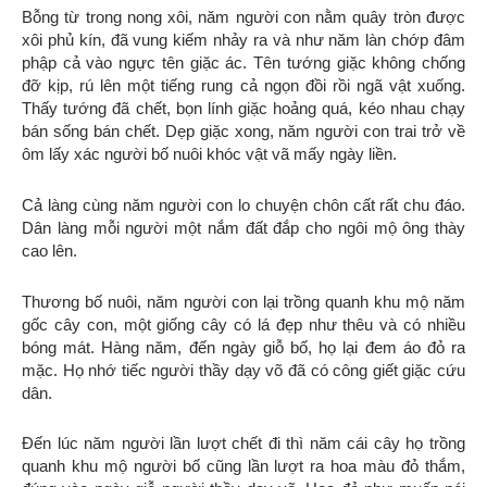
Bỗng từ trong nong xôi, năm người con nằm quây tròn được
xôi phủ kín, đã vung kiếm nhảy ra và như năm làn chớp đâm
phập cả vào ngực tên giặc ác. Tên tướng giặc không chống
đỡ kịp, rú lên một tiếng rung cả ngọn đồi rồi ngã vật xuống.
Thấy tướng đã chết, bọn lính giặc hoảng quá, kéo nhau chạy
bán sống bán chết. Dẹp giặc xong, năm người con trai trở về
ôm lấy xác người bố nuôi khóc vật vã mấy ngày liền.
Cả làng cùng năm người con lo chuyện chôn cất rất chu đáo.
Dân làng mỗi người một nắm đất đắp cho ngôi mộ ông thày
cao lên.
Thương bố nuôi, năm người con lại trồng quanh khu mộ năm
gốc cây con, một giống cây có lá đẹp như thêu và có nhiều
bóng mát. Hàng năm, đến ngày giỗ bố, họ lại đem áo đỏ ra
mặc. Họ nhớ tiếc người thầy dạy võ đã có công giết giặc cứu
dân.
Đến lúc năm người lần lượt chết đi thì năm cái cây họ trồng
quanh khu mộ người bố cũng lần lượt ra hoa màu đỏ thắm,