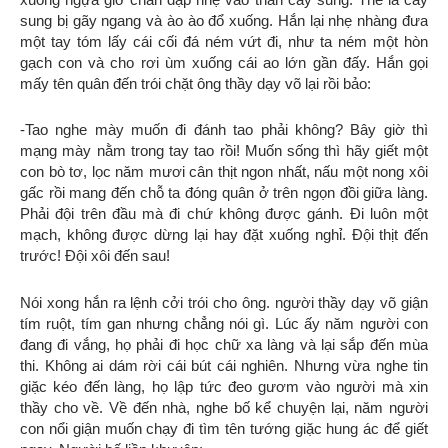
sung bị gãy ngang và ào ào đổ xuống. Hắn lại nhẹ nhàng đưa
một tay tóm lấy cái cối đá ném vứt đi, như ta ném một hòn
gạch con và cho rơi ùm xuống cái ao lớn gần đấy. Hắn gọi
mấy tên quân đến trói chặt ông thầy dạy võ lại rồi bảo:
-Tao nghe mày muốn đi đánh tao phải không? Bây giờ thì
mạng mày nằm trong tay tao rồi! Muốn sống thì hãy giết một
con bò tơ, lọc năm mươi cân thịt ngon nhất, nấu một nong xôi
gấc rồi mang đến chỗ ta đóng quân ở trên ngọn đồi giữa làng.
Phải đội trên đầu mà đi chứ không được gánh. Đi luôn một
mạch, không được dừng lại hay đặt xuống nghỉ. Đội thịt đến
trước! Đội xôi đến sau!
Nói xong hắn ra lệnh cởi trói cho ông. người thầy dạy võ giận
tím ruột, tím gan nhưng chẳng nói gì. Lúc ấy năm người con
đang đi vắng, họ phải đi học chữ xa làng và lại sắp đến mùa
thi. Không ai dám rời cái bút cái nghiên. Nhưng vừa nghe tin
giặc kéo đến làng, họ lập tức đeo gươm vào người mà xin
thầy cho về. Về đến nhà, nghe bố kể chuyện lại, năm người
con nổi giận muốn chạy đi tìm tên tướng giặc hung ác để giết