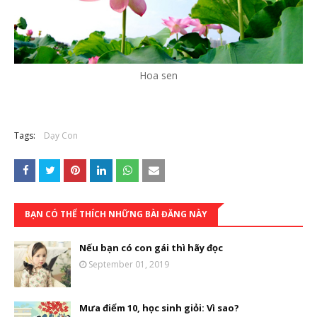
Hoa sen
Tags:
Dạy Con
BẠN CÓ THỂ THÍCH NHỮNG BÀI ĐĂNG NÀY
Nếu bạn có con gái thì hãy đọc
September 01, 2019
Mưa điểm 10, học sinh giỏi: Vì sao?