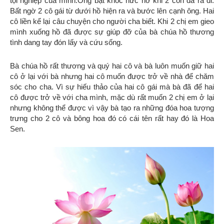
tội nghiệp của mình.Ông bật khóc nức nở khi 2 con đã ra đi.
Bất ngờ 2 cô gái từ dưới hồ hiện ra và bước lên cạnh ông. Hai
cô liền kể lại câu chuyện cho người cha biết. Khi 2 chị em gieo
mình xuống hồ đã được sự giúp đỡ của bà chúa hồ thương
tình dang tay đón lấy và cứu sống.
Bà chúa hồ rất thương và quý hai cô và bà luôn muốn giữ hai
cô ở lại với bà nhưng hai cô muốn được trở về nhà để chăm
sóc cho cha. Vì sự hiếu thảo của hai cô gái mà bà đã để hai
cô được trở về với cha mình, mặc dù rất muốn 2 chị em ở lại
nhưng không thể được vì vậy bà tạo ra những đóa hoa tượng
trưng cho 2 cô và bông hoa đó có cái tên rất hay đó là Hoa
Sen.