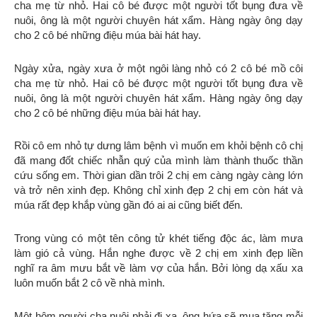
cha mẹ từ nhỏ. Hai cô bé được một người tốt bụng đưa về
nuôi, ông là một người chuyên hát xẩm. Hàng ngày ông dạy
cho 2 cô bé những điệu múa bài hát hay.
Ngày xửa, ngày xưa ở một ngôi làng nhỏ có 2 cô bé mồ côi
cha mẹ từ nhỏ. Hai cô bé được một người tốt bụng đưa về
nuôi, ông là một người chuyên hát xẩm. Hàng ngày ông dạy
cho 2 cô bé những điệu múa bài hát hay.
Rồi cô em nhỏ tự dưng lâm bệnh vì muốn em khỏi bệnh cô chị
đã mang đốt chiếc nhẫn quý của mình làm thành thuốc thần
cứu sống em. Thời gian dần trôi 2 chị em càng ngày càng lớn
và trở nên xinh đẹp. Không chỉ xinh đẹp 2 chị em còn hát và
múa rất đẹp khắp vùng gần đó ai ai cũng biết đến.
Trong vùng có một tên công tử khét tiếng độc ác, làm mưa
làm gió cả vùng. Hắn nghe được về 2 chị em xinh đẹp liền
nghĩ ra âm mưu bắt về làm vợ của hắn. Bởi lòng dạ xấu xa
luôn muốn bắt 2 cô về nhà mình.
Một hôm người cha nuôi phải đi xa, ông hứa sẽ mua tặng mỗi