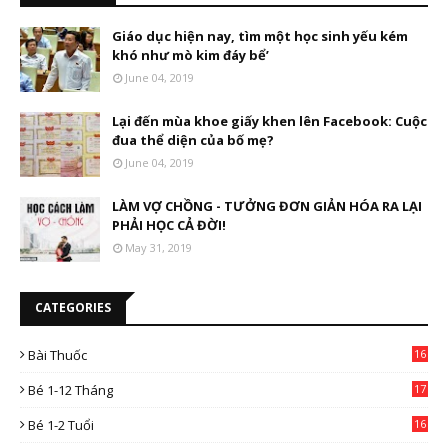
Giáo dục hiện nay, tìm một học sinh yếu kém
khó như mò kim đáy bể’
June 04, 2019
Lại đến mùa khoe giấy khen lên Facebook: Cuộc
đua thể diện của bố mẹ?
June 04, 2019
LÀM VỢ CHỒNG - TƯỞNG ĐƠN GIẢN HÓA RA LẠI
PHẢI HỌC CẢ ĐỜI!
May 31, 2019
CATEGORIES
Bài Thuốc
16
4
Bé 1-12 Tháng
17
Bé 1-2 Tuổi
16