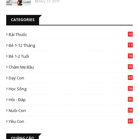
May 31, 2019
CATEGORIES
Bài Thuốc
16
4
Bé 1-12 Tháng
17
Bé 1-2 Tuổi
16
Chăm Mẹ Bầu
10
0
Dạy Con
47
2
Học Sống
56
Hỏi - Đáp
30
Nuôi Con
28
4
Yêu Con
41
9
QUẢNG CÁO