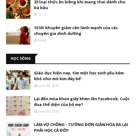
25 loại thức ăn kiêng khi mang thai dành cho
bà bầu
11:17
10 lời khuyên giảm cân lành mạnh của các
chuyên gia dinh dưỡng
04:40
HỌC SỐNG
Giáo dục hiện nay, tìm một học sinh yếu kém
khó như mò kim đáy bể’
June 04, 2019
Lại đến mùa khoe giấy khen lên Facebook: Cuộc
đua thể diện của bố mẹ?
June 04, 2019
LÀM VỢ CHỒNG - TƯỞNG ĐƠN GIẢN HÓA RA LẠI
PHẢI HỌC CẢ ĐỜI!