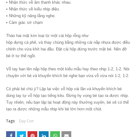
• Nhận thức về âm thanh khác nhau.
• Nhận thức về kiểu nhịp điệu.
• Những kỹ năng lắng nghe.
• Cảm giác sờ chạm
Tháo hai mặt kim loại từ một cái hộp rỗng như
hộp đựng cà phê, và thay chúng bằng những cái nắp nhựa được điều
chỉnh cho vừa khít hai đầu. Đặt cái hộp đứng trước mặt bé. Nên đỡ
bé ở tư thế ngồi.
Vỗ tay bạn lên nắp hộp theo một kiểu mẫu hay theo nhịp 1-2, 1-2. Nói
chuyện với bé và khuyến khích bé nghe bạn vừa vỗ vừa nói 1-2, 1-2.
Có phải bé chú ý? Lặp lại việc vỗ hộp vài lần và khuyến khích bé
dùng tay tự vỗ hộp tạo tiếng kêu. Đừng hy vọng bé tạo ra được nhịp.
Tuy nhiên, nếu bạn lặp lại hoạt động này thường xuyên, bé sẽ có thể
tạo ra được những mẫu nhịp khi bé lớn hơn một chút.
Tags:
Dạy Con