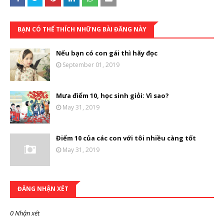
BẠN CÓ THỂ THÍCH NHỮNG BÀI ĐĂNG NÀY
Nếu bạn có con gái thì hãy đọc
September 01, 2019
Mưa điểm 10, học sinh giỏi: Vì sao?
May 31, 2019
Điểm 10 của các con với tôi nhiều càng tốt
May 31, 2019
ĐĂNG NHẬN XÉT
0 Nhận xét