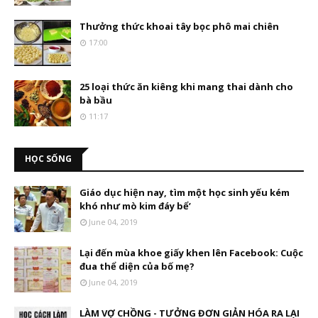
Thưởng thức khoai tây bọc phô mai chiên
17:00
25 loại thức ăn kiêng khi mang thai dành cho
bà bầu
11:17
HỌC SỐNG
Giáo dục hiện nay, tìm một học sinh yếu kém
khó như mò kim đáy bể’
June 04, 2019
Lại đến mùa khoe giấy khen lên Facebook: Cuộc
đua thể diện của bố mẹ?
June 04, 2019
LÀM VỢ CHỒNG - TƯỞNG ĐƠN GIẢN HÓA RA LẠI