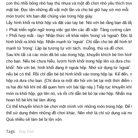
con thú nhồi bông nhỏ hay thú nhựa và một đồ chơi nhỏ yêu thích trước
mặt bé. Đọc tên những đồ vật một lần và cho bé giữ hay sờ mó mỗi
món trước khi bạn đặt chúng vào trong hộp giày.
Lấy hình khối ra khỏi hộp và đặt vào tay bé. Nói với bé rằng bạn đã lấy
Phát triển ngôn ngữ trong việc gọi tên các đồ vật
Tăng cường cảm giác
Phối hợp mắt - tay
Nhận thức về khái niệm 'trong' và 'ngoài'
Độc lập, 
hình khối ra khỏi hộp. Nhấn mạnh từ 'ngoài'. Chỉ dẫn cho bé để hình khối 
mạnh từ 'trong'. Lặp lại tương tự với tách, muỗng, thú và đồ chơi.
Sau khi tất cả các món đã bỏ vào trong hộp, khuyến khích bé tìm hình kh
cho bạn. Nếu bé chưa hiểu, lượm hình khối trong hộp lên và đưa cho bé, 
khối'. Nói với bé, hình khối đang ở ngoài hộp. Nhớ sử dụng từ 'ngoài'. Nói 
nếu bé có thể. Rồi chỉ dẫn bé bỏ hình khối vào trong hộp lại. Kế đến, nói b
hộp và đưa cho bạn. (Chỉ đưa ra một đòi hỏi với bé tại một thời điểm để t
ra hai đòi hỏi khi trẻ đã quen hơn với bài tập này.) Tiếp tục khuyến khích
món ra khỏi hộp, gọi tên nó, và rồi chỉ dẫn bé bỏ lại vào hộp. Nhấn mạnh từ
hoan hô bé khi bé làm đúng.
Có thể khuyến khích bé chơi một mình với những món trong hộp. Để thêm
thể sử dụng thêm những đồ chơi khác. Nên nhớ là chỉ sử dụng vài món t
Quá nhiều sẽ làm bé bị lộn xộn.
Tags:
Dạy Con