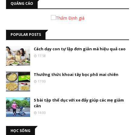
QUẢNG CÁO
POPULAR POSTS
Cách dạy con tự lập đơn giản mà hiệu quả cao
17:58
Thưởng thức khoai tây bọc phô mai chiên
17:00
5 bài tập thể dục với xe đẩy giúp các mẹ giảm
cân
14:00
HỌC SỐNG