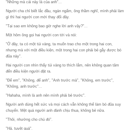
"Những mà cái này là của anh"...
Người cha chỉ biết lắc đầu, ngán ngẩm, ông thầm nghĩ, mình phải làm
gì thì hai người con mới thay đổi đây.
"Tại sao em không bao giờ nghe lời anh vậy?"...
Một hôm ông gọi hai người con tới và nói:
"Ở đây, ta có một túi vàng, ta muốn trao cho một trong hai con,
nhưng mà với một điều kiện, một trong hai con phải bẻ gẫy được bó
đũa này".
Hai người con nhìn thấy túi vàng to thích lắm, nên không quan tâm
đến điều kiện người đặt ra.
"Để em", "Không, để anh", "Anh trước mà", "Không, em trước",
"Không, anh trước"...
"Hahaha, mình là anh nên mình phải bẻ trước".
Người anh dùng hết sức và mọi cách vẫn không thể làm bó đũa suy
chuyển. Mệt quá người anh đành chịu thua, không bẻ nữa.
"Thôi, nhường cho chú đó".
"Hả, tuyệt quá".