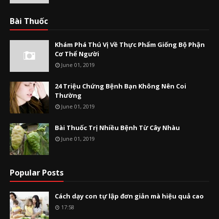
Bài Thuốc
Khám Phá Thú Vị Về Thực Phẩm Giống Bộ Phận
Cơ Thể Người
June 01, 2019
24 Triệu Chứng Bệnh Bạn Không Nên Coi
Thường
June 01, 2019
Bài Thuốc Trị Nhiều Bệnh Từ Cây Nhàu
June 01, 2019
Popular Posts
Cách dạy con tự lập đơn giản mà hiệu quả cao
17:58