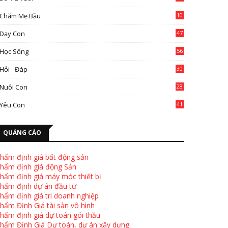
Chăm Mẹ Bầu
10
0
Dạy Con
47
2
Học Sống
56
Hỏi - Đáp
30
Nuôi Con
28
4
Yêu Con
41
9
QUẢNG CÁO
hẩm định giá bất động sản
hẩm định giá động Sản
hẩm định giá máy móc thiết bị
hẩm định dự án đầu tư
hẩm định giá tri doanh nghiệp
hẩm Định Giá tài sản vô hình
hẩm định giá dự toán gói thầu
hẩm Định Giá Dự toán, dự án xây dựng