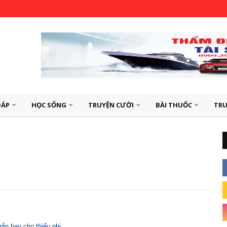
ĐÁP
HỌC SỐNG
TRUYỆN CƯỜI
BÀI THUỐC
TRU