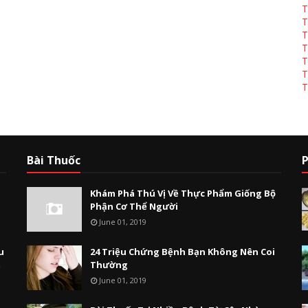
T
T
T
T
T
T
T
Bài Thuốc
P
Khám Phá Thú Vị Về Thực Phẩm Giống Bộ
Phận Cơ Thể Người
June 01, 2019
u
24 Triệu Chứng Bệnh Bạn Không Nên Coi
m
Thường
June 01, 2019