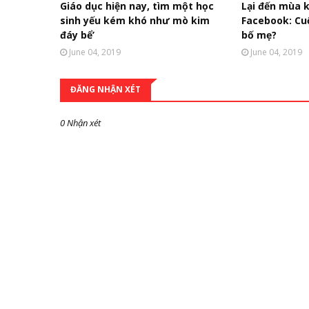
Giáo dục hiện nay, tìm một học
Lại đến mùa 
sinh yếu kém khó như mò kim
Facebook: Cu
đáy bể’
bố mẹ?
June 04, 2019
June 04, 2019
ĐĂNG NHẬN XÉT
0 Nhận xét