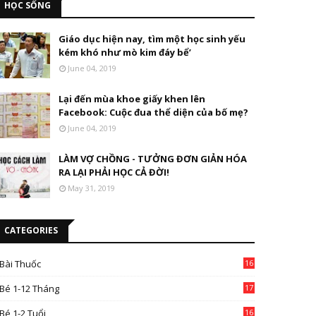
HỌC SỐNG
Giáo dục hiện nay, tìm một học sinh yếu
kém khó như mò kim đáy bể’
June 04, 2019
Lại đến mùa khoe giấy khen lên
Facebook: Cuộc đua thể diện của bố mẹ?
June 04, 2019
LÀM VỢ CHỒNG - TƯỞNG ĐƠN GIẢN HÓA
RA LẠI PHẢI HỌC CẢ ĐỜI!
May 31, 2019
CATEGORIES
Bài Thuốc
16
4
Bé 1-12 Tháng
17
Bé 1-2 Tuổi
16