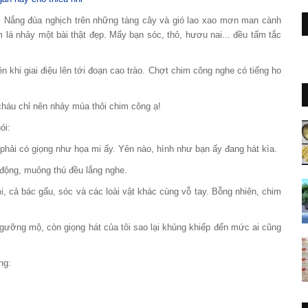
. Nắng đùa nghịch trên những tàng cây và gió lao xao mơn man cành
lá nhảy một bài thật đẹp. Mấy bạn sóc, thỏ, hươu nai... đều tấm tắc
n khi giai điệu lên tới đoạn cao trào. Chợt chim công nghe có tiếng ho
 cháu chỉ nên nhảy múa thôi chim công ạ!
ói:
 phải có giọng như họa mi ấy. Yên nào, hình như bạn ấy đang hát kìa.
 động, muông thú đều lắng nghe.
i, cả bác gấu, sóc và các loài vật khác cùng vỗ tay. Bỗng nhiên, chim
gưỡng mộ, còn giọng hát của tôi sao lại khủng khiếp đến mức ai cũng
ng: