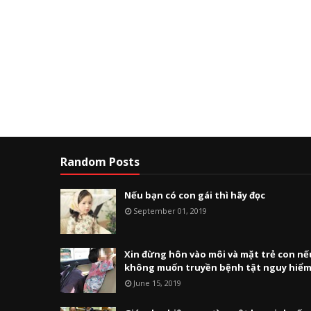
Random Posts
Nếu bạn có con gái thì hãy đọc
September 01, 2019
Xin đừng hôn vào môi và mặt trẻ con nế
không muốn truyền bệnh tật nguy hiể
June 15, 2019