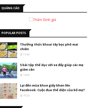
QUẢNG CÁO
POPULAR POSTS
Thưởng thức khoai tây bọc phô mai
chiên
17:00
5 bài tập thể dục với xe đẩy giúp các mẹ
giảm cân
14:00
Lại đến mùa khoe giấy khen lên
Facebook: Cuộc đua thể diện của bố mẹ?
19:32