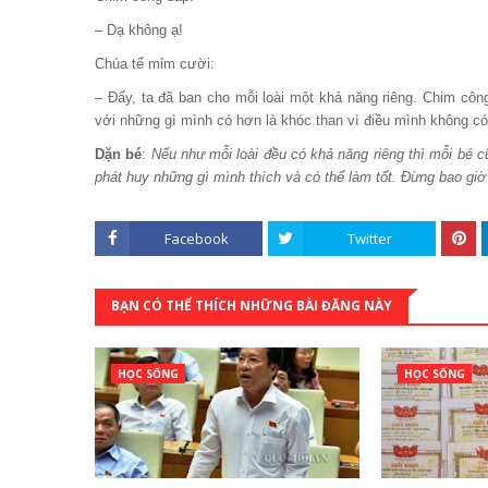
– Dạ không ạ!
Chúa tể mỉm cười:
– Đấy, ta đã ban cho mỗi loài một khả năng riêng. Chim côn
với những gì mình có hơn là khóc than vì điều mình không có
Dặn bé
:
Nếu như mỗi loài đều có khả năng riêng thì mỗi bé
phát huy những gì mình thích và có thể làm tốt. Đừng bao gi
Facebook
Twitter
BẠN CÓ THỂ THÍCH NHỮNG BÀI ĐĂNG NÀY
HỌC SỐNG
HỌC SỐNG