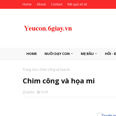
Home
About
Contact
Kết quả xổ số
HOME
NUÔI DẠY CON
MẸ BẦU
HỎI - 
Trang chủ
Chim công và họa mi
Chim công và họa mi
Sumo
15:01