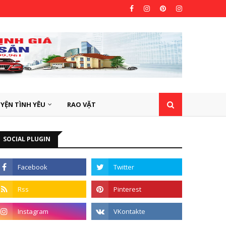
YỆN TÌNH YÊU
RAO VẶT
SOCIAL PLUGIN