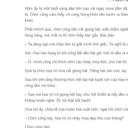
Hôm ấy là một buổi sáng đẹp trời sau vài ngày mưa dầm dề
lá. Chim công cảm thấy vô cùng hứng khởi nên bước ra thảm 
khen.
Phấn khích quá, chim công liền cất giọng hát, mắt nhắm nghiề
húng hắng, mở mắt ra thì nhìn thấy bác gấu. Bác bảo:
– Ta đang ngủ mà cháu làm ta giật mình tỉnh giấc. Ta nghĩ là
Sóc chui vào hang từ khi công bắt đầu hát giờ mới ló đầu ra n
– Ừ, mình cũng chỉ thích nhìn cậu nhảy múa thôi, chứ hát thì
Quả là chim họa mi vừa cất giọng hát. Tiếng hát véo von, lay
Sau khi yên lặng thưởng thức hết bài hát tuyệt vời của họa m
công rấm rứt khóc:
– Sao mà họa mi có giọng hát hay như thế khiến ai nấy đều n
không muốn nghe. Ôi, tôi thật bất hạnh!
Vừa khi ấy, chúa tể của muôn loài xuất hiện, ngài hỏi chim cô
– Chim công này, họa mi có nhảy múa đẹp như con không?
Chim công đáp: