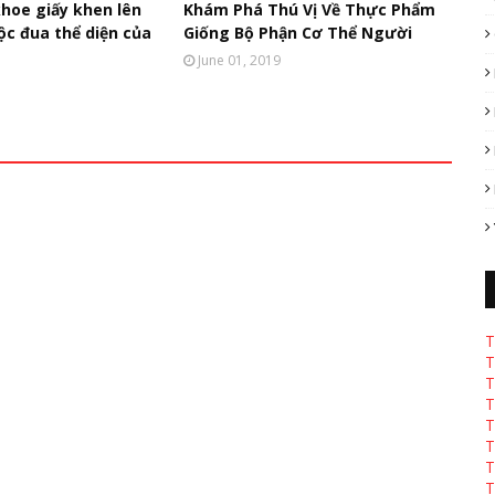
khoe giấy khen lên
Khám Phá Thú Vị Về Thực Phẩm
ộc đua thể diện của
Giống Bộ Phận Cơ Thể Người
June 01, 2019
T
T
T
T
T
T
T
T