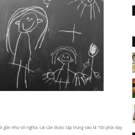
 hỏi gần như vô nghĩa. cái cần được tập trung vào là "tôi phải dạy