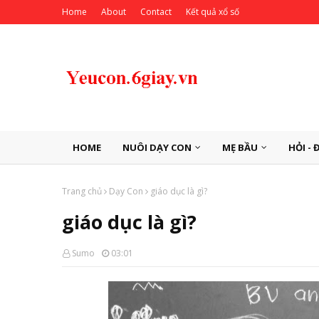
Home
About
Contact
Kết quả xổ số
HOME
NUÔI DẠY CON
MẸ BẦU
HỎI - 
Trang chủ
Dạy Con
giáo dục là gì?
giáo dục là gì?
Sumo
03:01