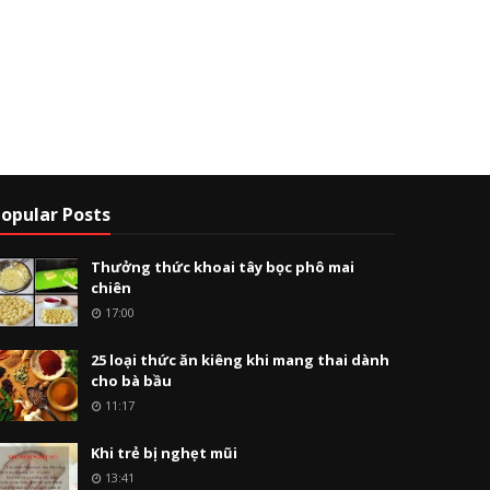
opular Posts
Thưởng thức khoai tây bọc phô mai
chiên
17:00
25 loại thức ăn kiêng khi mang thai dành
cho bà bầu
11:17
Khi trẻ bị nghẹt mũi
13:41