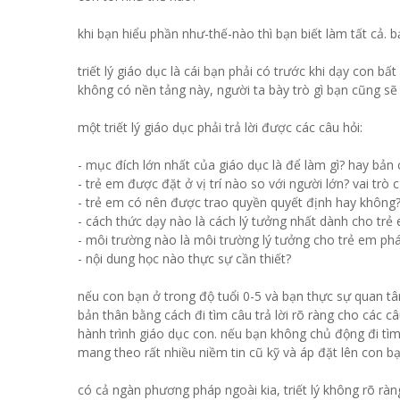
khi bạn hiểu phần như-thế-nào thì bạn biết làm tất cả.
triết lý giáo dục là cái bạn phải có trước khi dạy con bấ
không có nền tảng này, người ta bày trò gì bạn cũng sẽ t
một triết lý giáo dục phải trả lời được các câu hỏi:
- mục đích lớn nhất của giáo dục là để làm gì? hay bản 
- trẻ em được đặt ở vị trí nào so với người lớn? vai trò 
- trẻ em có nên được trao quyền quyết định hay không?
- cách thức dạy nào là cách lý tưởng nhất dành cho trẻ
- môi trường nào là môi trường lý tưởng cho trẻ em phá
- nội dung học nào thực sự cần thiết?
nếu con bạn ở trong độ tuổi 0-5 và bạn thực sự quan t
bản thân bằng cách đi tìm câu trả lời rõ ràng cho các c
hành trình giáo dục con. nếu bạn không chủ động đi tìm
mang theo rất nhiều niềm tin cũ kỹ và áp đặt lên con bạ
có cả ngàn phương pháp ngoài kia, triết lý không rõ rà