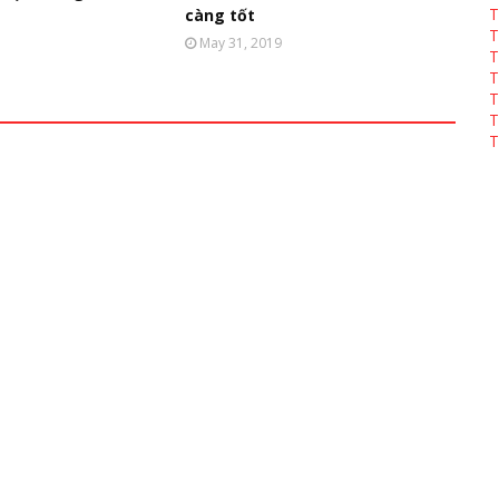
T
càng tốt
T
May 31, 2019
T
T
T
T
T