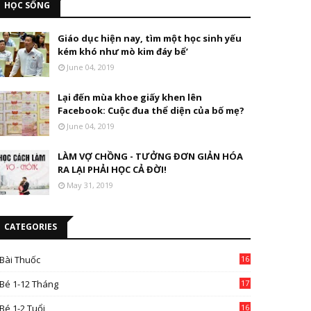
HỌC SỐNG
Giáo dục hiện nay, tìm một học sinh yếu
kém khó như mò kim đáy bể’
June 04, 2019
Lại đến mùa khoe giấy khen lên
Facebook: Cuộc đua thể diện của bố mẹ?
June 04, 2019
LÀM VỢ CHỒNG - TƯỞNG ĐƠN GIẢN HÓA
RA LẠI PHẢI HỌC CẢ ĐỜI!
May 31, 2019
CATEGORIES
Bài Thuốc
16
4
Bé 1-12 Tháng
17
Bé 1-2 Tuổi
16