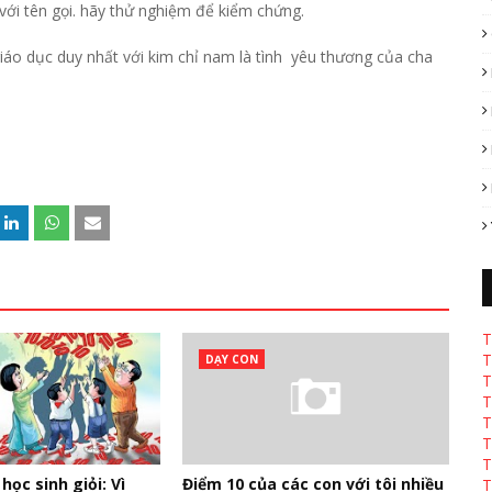
 với tên gọi. hãy thử nghiệm để kiểm chứng.
iáo dục duy nhất với kim chỉ nam là tình yêu thương của cha
T
T
DẠY CON
T
T
T
T
T
học sinh giỏi: Vì
Điểm 10 của các con với tôi nhiều
T