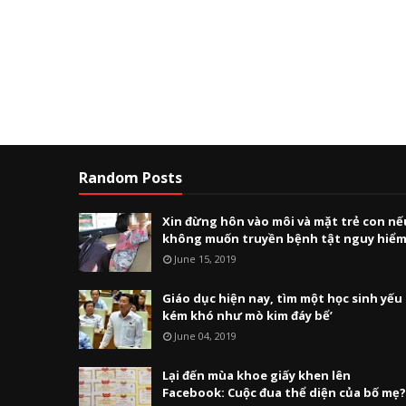
Random Posts
Xin đừng hôn vào môi và mặt trẻ con nế
không muốn truyền bệnh tật nguy hiể
June 15, 2019
Giáo dục hiện nay, tìm một học sinh yếu
kém khó như mò kim đáy bể’
June 04, 2019
Lại đến mùa khoe giấy khen lên
Facebook: Cuộc đua thể diện của bố mẹ?