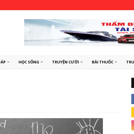
ĐÁP
HỌC SỐNG
TRUYỆN CƯỜI
BÀI THUỐC
TRU