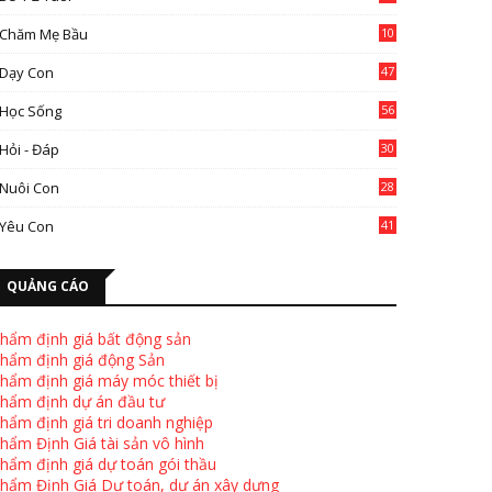
Chăm Mẹ Bầu
10
0
Dạy Con
47
2
Học Sống
56
Hỏi - Đáp
30
Nuôi Con
28
4
Yêu Con
41
9
QUẢNG CÁO
hẩm định giá bất động sản
hẩm định giá động Sản
hẩm định giá máy móc thiết bị
hẩm định dự án đầu tư
hẩm định giá tri doanh nghiệp
hẩm Định Giá tài sản vô hình
hẩm định giá dự toán gói thầu
hẩm Định Giá Dự toán, dự án xây dựng