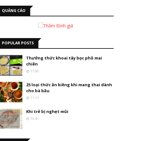
QUẢNG CÁO
POPULAR POSTS
Thưởng thức khoai tây bọc phô mai
chiên
17:00
25 loại thức ăn kiêng khi mang thai dành
cho bà bầu
11:17
Khi trẻ bị nghẹt mũi
13:41