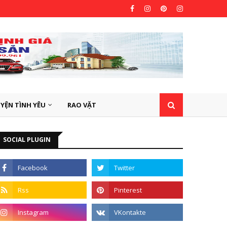
YỆN TÌNH YÊU
RAO VẶT
SOCIAL PLUGIN