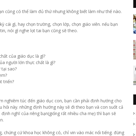
 bạn cũng có thể làm đủ thứ nhưng không biết làm như thế nào.
t kỳ cái gì, hay chọn trường, chọn lớp, chọn giáo viên. nếu bạn
in, nói gì nghe lọt tai bạn cũng sẽ theo.
chất của giáo dục là gì?
của người lớn thực chất là gì?
 tại sao?
 em?
t triển?
âm nghiêm túc đến giáo dục con, bạn cần phải định hướng cho
âu hỏi này. những định hướng này sẽ đi theo bạn và con suốt cả
 định nghĩ của riêng bạn(giống rất nhiều cha mẹ) thì bạn sẽ
n.
ng, chứng cứ khoa học không có, chỉ vin vào mác nổi tiếng. đừng