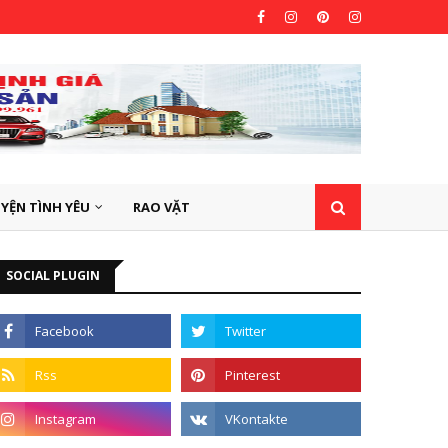
YỆN TÌNH YÊU
RAO VẶT
SOCIAL PLUGIN