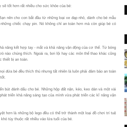
y sẽ tốt hơn rất nhiều cho sức khỏe của bé:
 Bạn nên cho con bắt đầu từ những loại xe đạp nhỏ, dành cho bé mẫu
 những chiếc chạy pin. Nó không chỉ an toàn hơn mà còn giúp bé có
hả năng kết hợp tay - mắt và khả năng vận động của cơ thể. Từ bóng
rò nào chúng thích. Ngoài ra, bơi lội hay các môn thể thao khác cũng
 thiết bị an toàn.
mọi đứa bé đều thích thú nhưng tất nhiên là luôn phải đảm bảo an toàn
tốt.
n bút đánh dấu cho bé. Những hộp đất nặn, kéo, keo dán và một vài
phát triển khả năng sáng tạo của mình vừa phát triển các kĩ năng vận
ệt hơn là những bộ lego đều có thể trở thành một loại đồ chơi trí tuệ
 khó tùy thuộc rất nhiều vào lứa tuổi của bé.