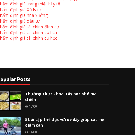
hẩm định giá trang thiết bị y tế
hẩm định giá Xử lý nợ
hẩm định giá nhà xưởng
hẩm định giá đầu tư
hẩm định giá tài chính định cư
hẩm định giá tài chính du lịch
hẩm định giá tài chính du học
opular Posts
Thưởng thức khoai tây bọc phô mai
chiên
17:00
5 bài tập thể dục với xe đẩy giúp các mẹ
giảm cân
14:00