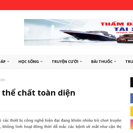
ĐÁP
HỌC SỐNG
TRUYỆN CƯỜI
BÀI THUỐC
TRU
diện
 thể chất toàn diện
i các thiết bị công nghệ hiện đại đang khiến nhiều trò chơi truyền
rệ, không linh hoạt đồng thời dễ mắc các bệnh về mắt như cận thị