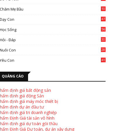
Chăm Mẹ Bầu
10
0
Dạy Con
47
2
Học Sống
56
Hỏi - Đáp
30
Nuôi Con
28
4
Yêu Con
41
9
QUẢNG CÁO
hẩm định giá bất động sản
hẩm định giá động Sản
hẩm định giá máy móc thiết bị
hẩm định dự án đầu tư
hẩm định giá tri doanh nghiệp
hẩm Định Giá tài sản vô hình
hẩm định giá dự toán gói thầu
hẩm Định Giá Dự toán, dự án xây dựng