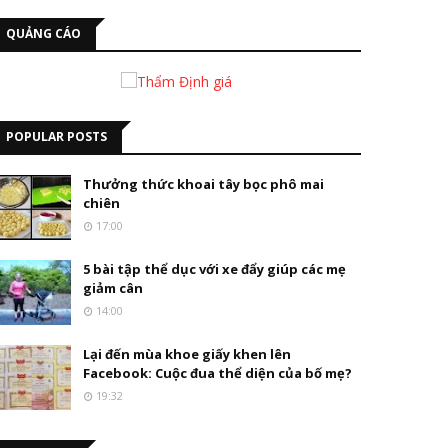
QUẢNG CÁO
POPULAR POSTS
Thưởng thức khoai tây bọc phô mai
chiên
17:00
5 bài tập thể dục với xe đẩy giúp các mẹ
giảm cân
14:00
Lại đến mùa khoe giấy khen lên
Facebook: Cuộc đua thể diện của bố mẹ?
19:32