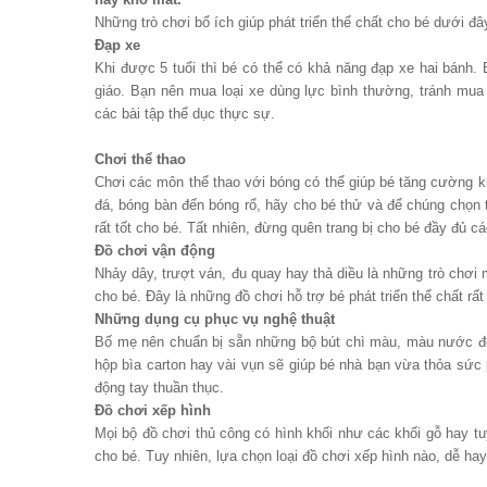
Những trò chơi bổ ích giúp phát triển thể chất cho bé dưới đâ
Đạp xe
Khi được 5 tuổi thì bé có thể có khả năng đạp xe hai bánh.
giáo. Bạn nên mua loại xe dùng lực bình thường, tránh mua
các bài tập thể dục thực sự.
Chơi thể thao
Chơi các môn thể thao với bóng có thể giúp bé tăng cường k
đá, bóng bàn đến bóng rổ, hãy cho bé thử và để chúng chọn t
rất tốt cho bé. Tất nhiên, đừng quên trang bị cho bé đầy đủ các
Đồ chơi vận động
Nhảy dây, trượt ván, đu quay hay thả diều là những trò chơi 
cho bé. Đây là những đồ chơi hỗ trợ bé phát triển thể chất rất 
Những dụng cụ phục vụ nghệ thuật
Bố mẹ nên chuẩn bị sẵn những bộ bút chì màu, màu nước đế
hộp bìa carton hay vài vụn sẽ giúp bé nhà bạn vừa thỏa sức 
động tay thuần thục.
Đồ chơi xếp hình
Mọi bộ đồ chơi thủ công có hình khối như các khối gỗ hay tuy
cho bé. Tuy nhiên, lựa chọn loại đồ chơi xếp hình nào, dễ hay