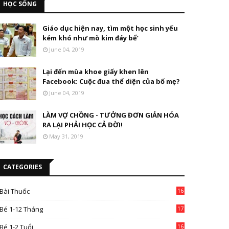
HỌC SỐNG
Giáo dục hiện nay, tìm một học sinh yếu
kém khó như mò kim đáy bể’
June 04, 2019
Lại đến mùa khoe giấy khen lên
Facebook: Cuộc đua thể diện của bố mẹ?
June 04, 2019
LÀM VỢ CHỒNG - TƯỞNG ĐƠN GIẢN HÓA
RA LẠI PHẢI HỌC CẢ ĐỜI!
May 31, 2019
CATEGORIES
Bài Thuốc
16
4
Bé 1-12 Tháng
17
Bé 1-2 Tuổi
16