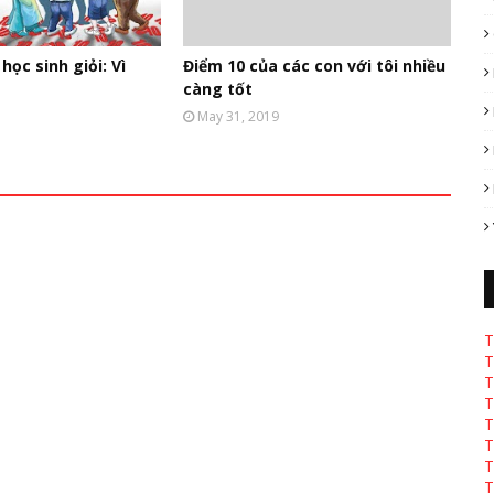
học sinh giỏi: Vì
Điểm 10 của các con với tôi nhiều
càng tốt
May 31, 2019
T
T
T
T
T
T
T
T