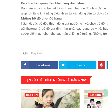
Đồ chơi liên quan đến khả năng điều khiển
Bạn nên mua cho bé bất kì một loại nhạc cụ đồ chơi để bé t
giúp ích tăng khả năng điều khiển từ vận động đến tư duy của
Những bộ đồ chơi đồ hàng
Hầu hết các bé đều thích đóng giả người lớn và chơi trò đồ 
gái thường là bộ đồ gia đình thu nhỏ, các dụng cụ y tế, bú
cướp biển hay robot cho các trận chiến giả tưởng. Những trờ 
Tags:
Dạy Con
Facebook
Twitter
BẠN CÓ THỂ THÍCH NHỮNG BÀI ĐĂNG NÀY
DẠY CON
DẠY CON