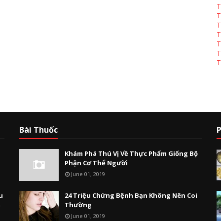
T
T
T
T
T
T
T
Bài Thuốc
P
Khám Phá Thú Vị Về Thực Phẩm Giống Bộ
Phận Cơ Thể Người
June 01, 2019
u
24 Triệu Chứng Bệnh Bạn Không Nên Coi
m
Thường
June 01, 2019