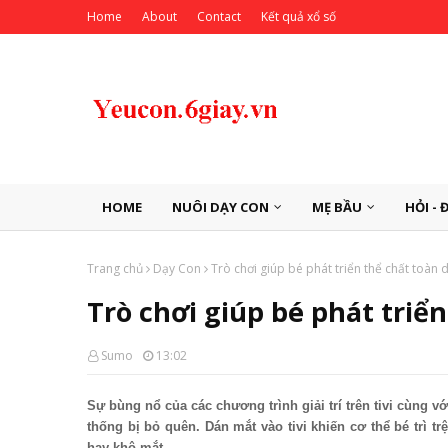
Home
About
Contact
Kết quả xổ số
HOME
NUÔI DẠY CON
MẸ BẦU
HỎI - 
Trang chủ
Dạy Con
Trò chơi giúp bé phát triển thể chất toàn 
Trò chơi giúp bé phát triển
Sumo
13:02
Sự bùng nổ của các chương trình giải trí trên tivi cùng vớ
thống bị bỏ quên. Dán mắt vào tivi khiến cơ thể bé trì t
hay khô mắt.