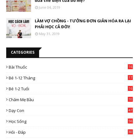
đua thể diện của bố mẹ?
June 04, 2019
LÀM VỢ CHỒNG - TƯỞNG ĐƠN GIẢN HÓA RA LẠI
PHẢI HỌC CẢ ĐỜI!
May 31, 2019
CATEGORIES
Bài Thuốc
16
4
Bé 1-12 Tháng
17
Bé 1-2 Tuổi
16
Chăm Mẹ Bầu
10
0
Dạy Con
47
2
Học Sống
56
Hỏi - Đáp
30