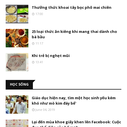
Thưởng thức khoai tây bọc phô mai chiên
17:00
25 loại thức ăn kiêng khi mang thai dành cho
bà bầu
11:17
Khi trẻ bị nghẹt mũi
13:41
HỌC SỐNG
Giáo dục hiện nay, tìm một học sinh yếu kém
khó như mò kim đáy bể’
June 04, 2019
Lại đến mùa khoe giấy khen lên Facebook: Cuộc