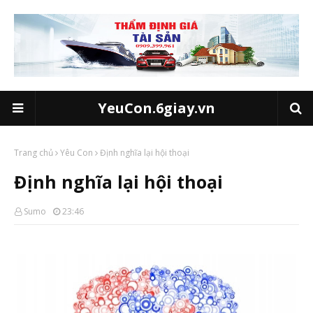
YeuCon.6giay.vn
Trang chủ
Yêu Con
Định nghĩa lại hội thoại
Định nghĩa lại hội thoại
Sumo
23:46