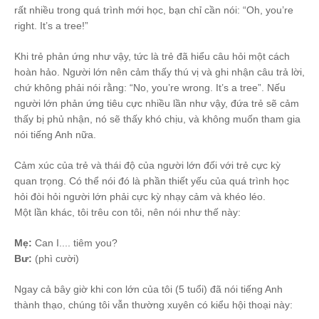
rất nhiều trong quá trình mới học, bạn chỉ cần nói: “Oh, you’re
right. It’s a tree!”
Khi trẻ phản ứng như vậy, tức là trẻ đã hiểu câu hỏi một cách
hoàn hảo. Người lớn nên cảm thấy thú vị và ghi nhận câu trả lời,
chứ không phải nói rằng: “No, you’re wrong. It’s a tree”. Nếu
người lớn phản ứng tiêu cực nhiều lần như vậy, đứa trẻ sẽ cảm
thấy bị phủ nhận, nó sẽ thấy khó chịu, và không muốn tham gia
nói tiếng Anh nữa.
Cảm xúc của trẻ và thái độ của người lớn đối với trẻ cực kỳ
quan trọng. Có thể nói đó là phần thiết yếu của quá trình học
hỏi đòi hỏi người lớn phải cực kỳ nhạy cảm và khéo léo.
Một lần khác, tôi trêu con tôi, nên nói như thế này:
Mẹ:
Can I.... tiêm you?
Bư:
(phì cười)
Ngay cả bây giờ khi con lớn của tôi (5 tuổi) đã nói tiếng Anh
thành thạo, chúng tôi vẫn thường xuyên có kiểu hội thoại này: