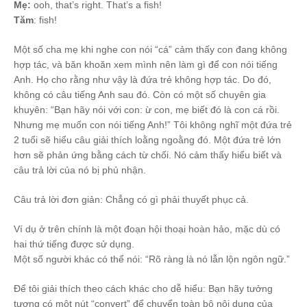
Mẹ:
ooh, that’s right. That’s a fish!
Tăm
: fish!
Một số cha mẹ khi nghe con nói “cá” cảm thấy con đang không
hợp tác, và băn khoăn xem mình nên làm gì để con nói tiếng
Anh. Họ cho rằng như vậy là đứa trẻ không hợp tác. Do đó,
không có câu tiếng Anh sau đó. Còn có một số chuyên gia
khuyên: “Bạn hãy nói với con: ừ con, mẹ biết đó là con cá rồi.
Nhưng mẹ muốn con nói tiếng Anh!” Tôi không nghĩ một đứa trẻ
2 tuổi sẽ hiểu câu giải thích loằng ngoằng đó. Một đứa trẻ lớn
hơn sẽ phản ứng bằng cách từ chối. Nó cảm thấy hiểu biết và
câu trả lời của nó bị phủ nhận.
Câu trả lời đơn giản: Chẳng có gì phải thuyết phục cả.
Ví dụ ở trên chính là một đoạn hội thoại hoàn hảo, mặc dù có
hai thứ tiếng được sử dụng.
Một số người khác có thể nói: “Rõ ràng là nó lẫn lộn ngôn ngữ.”
Để tôi giải thích theo cách khác cho dễ hiểu: Bạn hãy tưởng
tượng có một nút “convert” để chuyển toàn bộ nội dung của