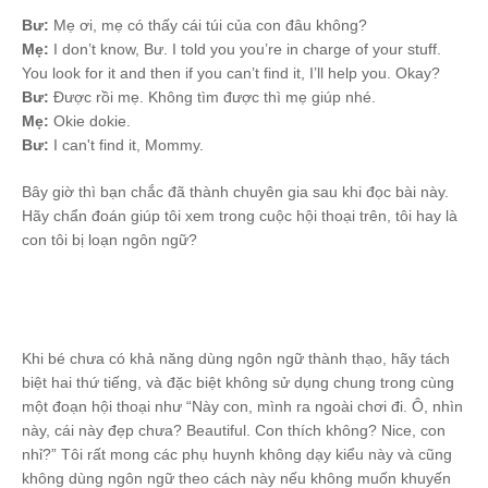
Bư:
Mẹ ơi, mẹ có thấy cái túi của con đâu không?
Mẹ:
I don’t know, Bư. I told you you’re in charge of your stuff.
You look for it and then if you can’t find it, I’ll help you. Okay?
Bư:
Được rồi mẹ. Không tìm được thì mẹ giúp nhé.
Mẹ:
Okie dokie.
Bư:
I can't find it, Mommy.
Bây giờ thì bạn chắc đã thành chuyên gia sau khi đọc bài này.
Hãy chẩn đoán giúp tôi xem trong cuộc hội thoại trên, tôi hay là
con tôi bị loạn ngôn ngữ?
Khi bé chưa có khả năng dùng ngôn ngữ thành thạo, hãy tách
biệt hai thứ tiếng, và đặc biệt không sử dụng chung trong cùng
một đoạn hội thoại như “Này con, mình ra ngoài chơi đi. Ô, nhìn
này, cái này đẹp chưa? Beautiful. Con thích không? Nice, con
nhỉ?” Tôi rất mong các phụ huynh không dạy kiểu này và cũng
không dùng ngôn ngữ theo cách này nếu không muốn khuyến