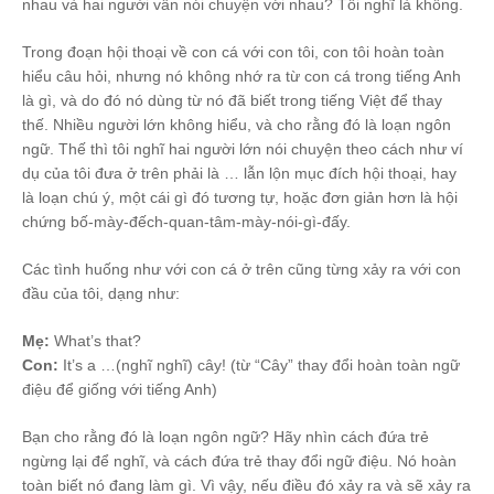
nhau và hai người vẫn nói chuyện với nhau? Tôi nghĩ là không.
Trong đoạn hội thoại về con cá với con tôi, con tôi hoàn toàn
hiểu câu hỏi, nhưng nó không nhớ ra từ con cá trong tiếng Anh
là gì, và do đó nó dùng từ nó đã biết trong tiếng Việt để thay
thế. Nhiều người lớn không hiểu, và cho rằng đó là loạn ngôn
ngữ. Thế thì tôi nghĩ hai người lớn nói chuyện theo cách như ví
dụ của tôi đưa ở trên phải là … lẫn lộn mục đích hội thoại, hay
là loạn chú ý, một cái gì đó tương tự, hoặc đơn giản hơn là hội
chứng bố-mày-đếch-quan-tâm-mày-nói-gì-đấy.
Các tình huống như với con cá ở trên cũng từng xảy ra với con
đầu của tôi, dạng như:
Mẹ:
What’s that?
Con:
It’s a …(nghĩ nghĩ) cây! (từ “Cây” thay đổi hoàn toàn ngữ
điệu để giống với tiếng Anh)
Bạn cho rằng đó là loạn ngôn ngữ? Hãy nhìn cách đứa trẻ
ngừng lại để nghĩ, và cách đứa trẻ thay đổi ngữ điệu. Nó hoàn
toàn biết nó đang làm gì. Vì vậy, nếu điều đó xảy ra và sẽ xảy ra