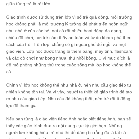
giữa từng trẻ là rất lớn.
Giáo trình được sử dụng trên lớp vì số trẻ quá đông, môi trường
học không phải là môi trường lý tưởng để phát triển ngôn ngữ
như nhà ở của các bé, nơi có rất nhiều hoạt động đa dạng,
nhiều đồ chơi, nơi trẻ cảm thấy an toàn và tự do khám phá theo
cách của trẻ. Trên lớp, chẳng có gì ngoài ghế để ngồi và một
giáo viên. Lớp học được trang bị thêm bảng, máy tính, flashcard
và các đồ chơi như bóng nhựa, thú nhồi bông,… vì mục đích là
để mô phỏng những thứ trong cuộc sống mà lớp học không thể
có.
Chính vì lớp học không thể như nhà ở, nên nhu cầu giao tiếp tự
nhiên không tồn tại. Và vì vậy, người ta thiết kế giáo trình để tạo
ra nhu cầu giao tiếp. Nhu cầu đó không thật, nên trẻ rất ít động
lực để tham gia.
Nếu bạn từng là giáo viên tiếng Anh hoặc biết tiếng Anh, bạn sẽ
thấy các giáo trình đưa ra nội dung cực kỳ giới hạn. Những
người lớn không hiểu trẻ nhỏ thì dễ dàng tin rằng đó là tất cả