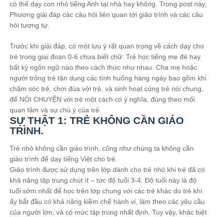
có thể dạy con nhỏ tiếng Anh tại nhà hay không. Trong post này,
Phương giải đáp các câu hỏi liên quan tới giáo trình và các câu
hỏi tương tự.
Trước khi giải đáp, có một lưu ý rất quan trọng về cách dạy cho
trẻ trong giai đoạn 0-6 chưa biết chữ: Trẻ học tiếng mẹ đẻ hay
bất kỳ ngôn ngữ nào theo cách thức như nhau. Cha mẹ hoặc
người trông trẻ tận dụng các tình huống hàng ngày bao gồm khi
chăm sóc trẻ, chơi đùa với trẻ, và sinh hoạt cùng trẻ nói chung,
để NÓI CHUYỆN với trẻ một cách có ý nghĩa, đúng theo mối
quan tâm và sự chú ý của trẻ.
SỰ THẬT 1: TRẺ KHÔNG CẦN GIÁO
TRÌNH.
Trẻ nhỏ không cần giáo trình, cũng như chúng ta không cần
giáo trình để dạy tiếng Việt cho trẻ.
Giáo trình được sử dụng trên lớp dành cho trẻ nhỏ khi trẻ đã có
khả năng tập trung chút ít – tức độ tuổi 3-4. Độ tuổi này là độ
tuổi sớm nhất để học trên lớp chung với các trẻ khác do trẻ khi
ấy bắt đầu có khả năng kiềm chế hành vi, làm theo các yêu cầu
của người lớn, và có mức tập trung nhất định. Tuy vậy, khác biệt