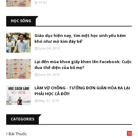
19:32
HỌC SỐNG
Giáo dục hiện nay, tìm một học sinh yếu kém
khó như mò kim đáy bể’
June 04, 2019
Lại đến mùa khoe giấy khen lên Facebook: Cuộc
đua thể diện của bố mẹ?
June 04, 2019
LÀM VỢ CHỒNG - TƯỞNG ĐƠN GIẢN HÓA RA LẠI
PHẢI HỌC CẢ ĐỜI!
May 31, 2019
CATEGORIES
Bài Thuốc
16