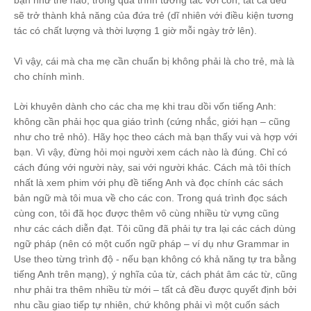
bạn như thế nào, trong quá trình tương tác với con, tất cả đều
sẽ trở thành khả năng của đứa trẻ (dĩ nhiên với điều kiện tương
tác có chất lượng và thời lượng 1 giờ mỗi ngày trở lên).
Vì vậy, cái mà cha mẹ cần chuẩn bị không phải là cho trẻ, mà là
cho chính mình.
Lời khuyên dành cho các cha mẹ khi trau dồi vốn tiếng Anh:
không cần phải học qua giáo trình (cứng nhắc, giới hạn – cũng
như cho trẻ nhỏ). Hãy học theo cách mà bạn thấy vui và hợp với
bạn. Vì vậy, đừng hỏi mọi người xem cách nào là đúng. Chỉ có
cách đúng với người này, sai với người khác. Cách mà tôi thích
nhất là xem phim với phụ đề tiếng Anh và đọc chính các sách
bản ngữ mà tôi mua về cho các con. Trong quá trình đọc sách
cùng con, tôi đã học được thêm vô cùng nhiều từ vựng cũng
như các cách diễn đạt. Tôi cũng đã phải tự tra lại các cách dùng
ngữ pháp (nên có một cuốn ngữ pháp – ví dụ như Grammar in
Use theo từng trình độ - nếu bạn không có khả năng tự tra bằng
tiếng Anh trên mạng), ý nghĩa của từ, cách phát âm các từ, cũng
như phải tra thêm nhiều từ mới – tất cả đều được quyết định bởi
nhu cầu giao tiếp tự nhiên, chứ không phải vì một cuốn sách