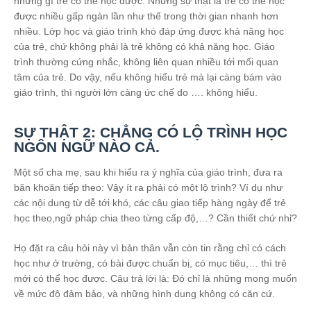
những gì trẻ có thể học được. Nhưng sự thật là trẻ có thể học
được nhiều gấp ngàn lần như thế trong thời gian nhanh hơn
nhiều. Lớp học và giáo trình khó đáp ứng được khả năng học
của trẻ, chứ không phải là trẻ không có khả năng học. Giáo
trình thường cứng nhắc, không liên quan nhiều tới mối quan
tâm của trẻ. Do vậy, nếu không hiểu trẻ mà lại càng bám vào
giáo trình, thì người lớn càng ức chế do …. không hiểu.
SỰ THẬT 2: CHẲNG CÓ LỘ TRÌNH HỌC
NGÔN NGỮ NÀO CẢ.
Một số cha mẹ, sau khi hiểu ra ý nghĩa của giáo trình, đưa ra
băn khoăn tiếp theo: Vậy ít ra phải có một lộ trình? Ví dụ như
các nội dung từ dễ tới khó, các câu giao tiếp hàng ngày để trẻ
học theo,ngữ pháp chia theo từng cấp độ,…? Cần thiết chứ nhỉ?
Họ đặt ra câu hỏi này vì bản thân vẫn còn tin rằng chỉ có cách
học như ở trường, có bài được chuẩn bị, có mục tiêu,… thì trẻ
mới có thể học được. Câu trả lời là: Đó chỉ là những mong muốn
về mức độ đảm bảo, và những hình dung không có căn cứ.