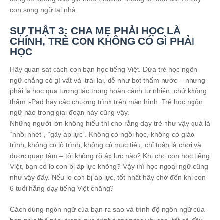
con song ngữ tại nhà.
SỰ THẬT 3: CHA MẸ PHẢI HỌC LÀ
CHÍNH, TRẺ CON KHÔNG CÓ GÌ PHẢI
HỌC
Hãy quan sát cách con bạn học tiếng Việt. Đứa trẻ học ngôn
ngữ chẳng có gì vất vả; trái lại, dễ như bọt thấm nước – nhưng
phải là học qua tương tác trong hoàn cảnh tự nhiên, chứ không
thấm i-Pad hay các chương trình trên màn hình. Trẻ học ngôn
ngữ nào trong giai đoạn này cũng vậy.
Những người lớn không hiểu thì cho rằng dạy trẻ như vậy quả là
“nhồi nhét”, “gây áp lực”. Không có ngồi học, không có giáo
trình, không có lộ trình, không có mục tiêu, chỉ toàn là chơi và
được quan tâm – tôi không rõ áp lực nào? Khi cho con học tiếng
Việt, bạn có lo con bị áp lực không? Vậy thì học ngoại ngữ cũng
như vậy đấy. Nếu lo con bị áp lực, tốt nhất hãy chờ đến khi con
6 tuổi hẵng dạy tiếng Việt chăng?
Cách dùng ngôn ngữ của bạn ra sao và trình độ ngôn ngữ của