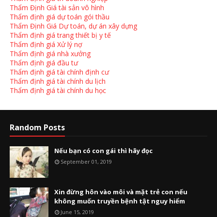
Thẩm Định Giá tài sản vô hình
Thẩm định giá dự toán gói thầu
Thẩm Định Giá Dự toán, dự án xây dựng
Thẩm định giá trang thiết bị y tế
Thẩm định giá Xử lý nợ
Thẩm định giá nhà xưởng
Thẩm định giá đầu tư
Thẩm định giá tài chính định cư
Thẩm định giá tài chính du lịch
Thẩm định giá tài chính du học
Random Posts
Nếu bạn có con gái thì hãy đọc
September 01, 2019
Xin đừng hôn vào môi và mặt trẻ con nếu
không muốn truyền bệnh tật nguy hiểm
June 15, 2019