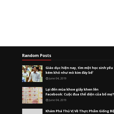
Random Posts
Giáo dục hiện nay, tìm một học sinh yếu
kém khó như mò kim đáy bể’
June 04, 2019
Lại đến mùa khoe giấy khen lên
Facebook: Cuộc đua thể diện của bố mẹ?
June 04, 2019
Khám Phá Thú Vị Về Thực Phẩm Giống B