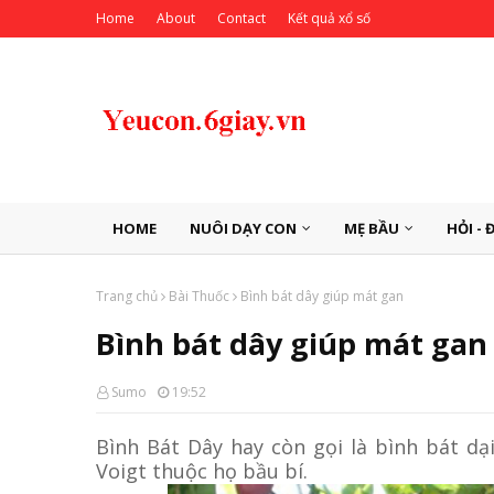
Home
About
Contact
Kết quả xổ số
HOME
NUÔI DẠY CON
MẸ BẦU
HỎI - 
Trang chủ
Bài Thuốc
Bình bát dây giúp mát gan
Bình bát dây giúp mát gan
Sumo
19:52
Bình Bát Dây hay còn gọi là bình bát dại
Voigt thuộc họ bầu bí.