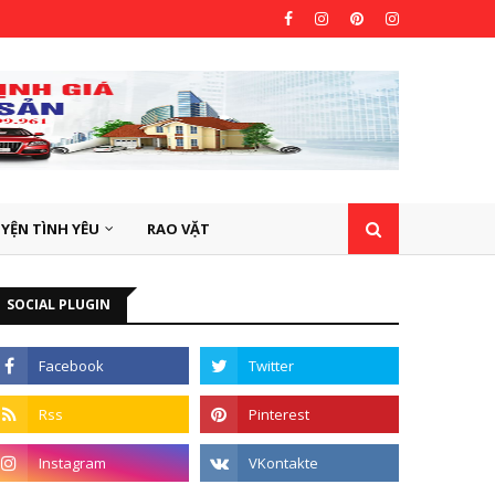
YỆN TÌNH YÊU
RAO VẶT
SOCIAL PLUGIN