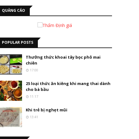
QUẢNG CÁO
POPULAR POSTS
Thưởng thức khoai tây bọc phô mai
chiên
17:00
25 loại thức ăn kiêng khi mang thai dành
cho bà bầu
11:17
Khi trẻ bị nghẹt mũi
13:41