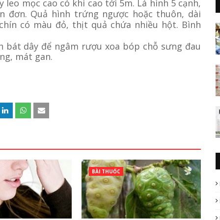
 leo mọc cao có khi cao tới 5m. Lá hình 5 cạnh,
ốn đơn. Quả hình trứng ngược hoặc thuôn, dài
hín có màu đỏ, thịt quả chứa nhiều hột. Bình
nh bát dây để ngâm rượu xoa bóp chỗ sưng đau
ng, mát gan.
BÀI THUỐC