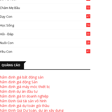
Chăm Mẹ Bầu
10
0
Dạy Con
47
2
Học Sống
56
Hỏi - Đáp
30
Nuôi Con
28
4
Yêu Con
41
9
QUẢNG CÁO
hẩm định giá bất động sản
hẩm định giá động Sản
hẩm định giá máy móc thiết bị
hẩm định dự án đầu tư
hẩm định giá tri doanh nghiệp
hẩm Định Giá tài sản vô hình
hẩm định giá dự toán gói thầu
hẩm Định Giá Dự toán, dự án xây dựng