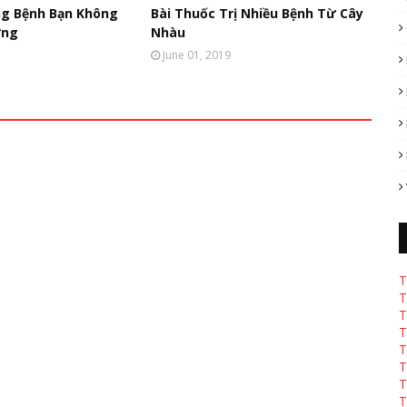
ng Bệnh Bạn Không
Bài Thuốc Trị Nhiều Bệnh Từ Cây
ờng
Nhàu
June 01, 2019
T
T
T
T
T
T
T
T