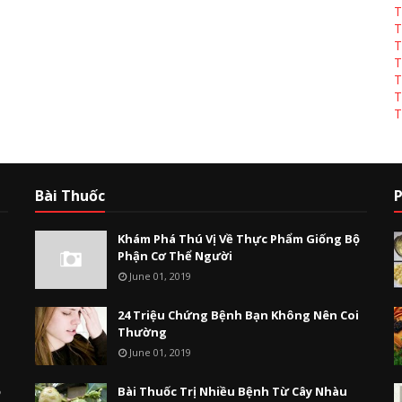
T
T
T
T
T
T
T
Bài Thuốc
P
Khám Phá Thú Vị Về Thực Phẩm Giống Bộ
Phận Cơ Thể Người
June 01, 2019
24 Triệu Chứng Bệnh Bạn Không Nên Coi
Thường
June 01, 2019
ộ
Bài Thuốc Trị Nhiều Bệnh Từ Cây Nhàu