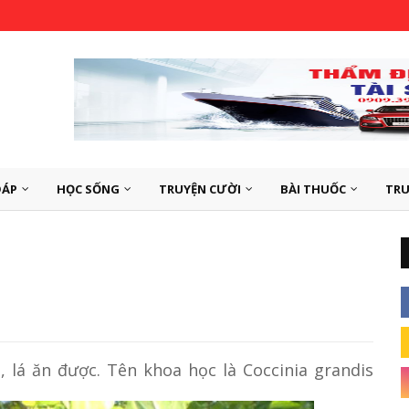
ĐÁP
HỌC SỐNG
TRUYỆN CƯỜI
BÀI THUỐC
TRU
, lá ăn được. Tên khoa học là Coccinia grandis