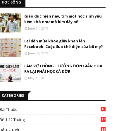
HỌC SỐNG
Giáo dục hiện nay, tìm một học sinh yếu
kém khó như mò kim đáy bể’
June 04, 2019
Lại đến mùa khoe giấy khen lên
Facebook: Cuộc đua thể diện của bố mẹ?
June 04, 2019
LÀM VỢ CHỒNG - TƯỞNG ĐƠN GIẢN HÓA
RA LẠI PHẢI HỌC CẢ ĐỜI!
May 31, 2019
CATEGORIES
Bài Thuốc
16
4
Bé 1-12 Tháng
17
Bé 1-2 Tuổi
16