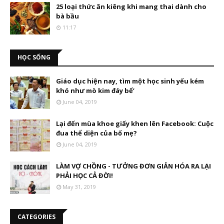
25 loại thức ăn kiêng khi mang thai dành cho
bà bầu
11:17
HỌC SỐNG
Giáo dục hiện nay, tìm một học sinh yếu kém
khó như mò kim đáy bể’
June 04, 2019
Lại đến mùa khoe giấy khen lên Facebook: Cuộc
đua thể diện của bố mẹ?
June 04, 2019
LÀM VỢ CHỒNG - TƯỞNG ĐƠN GIẢN HÓA RA LẠI
PHẢI HỌC CẢ ĐỜI!
May 31, 2019
CATEGORIES