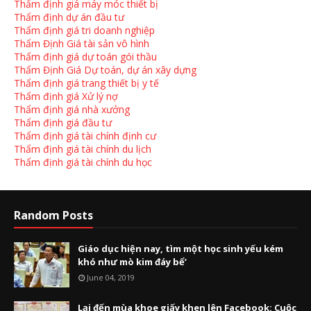
Thẩm định giá máy móc thiết bị
Thẩm định dự án đầu tư
Thẩm định giá tri doanh nghiệp
Thẩm Định Giá tài sản vô hình
Thẩm định giá dự toán gói thầu
Thẩm Định Giá Dự toán, dự án xây dựng
Thẩm định giá trang thiết bị y tế
Thẩm định giá Xử lý nợ
Thẩm định giá nhà xưởng
Thẩm định giá đầu tư
Thẩm định giá tài chính định cư
Thẩm định giá tài chính du lịch
Thẩm định giá tài chính du học
Random Posts
Giáo dục hiện nay, tìm một học sinh yếu kém
khó như mò kim đáy bể’
June 04, 2019
Lại đến mùa khoe giấy khen lên Facebook: Cuộc