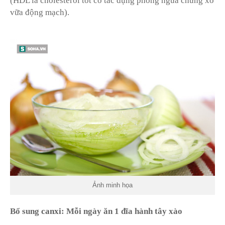
(HDL là cholesterol tốt có tác dụng phòng ngừa chứng xơ
vữa động mạch).
Ảnh minh họa
Bổ sung
canxi
: Mỗi ngày ăn 1 đĩa hành tây xào