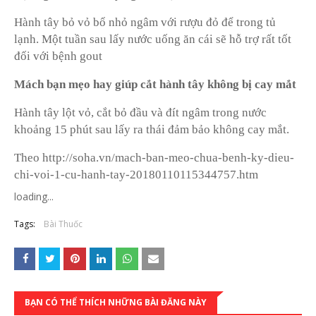
Hành tây bỏ vỏ bổ nhỏ ngâm với rượu đỏ để trong tủ
lạnh. Một tuần sau lấy nước uống ăn cái sẽ hỗ trợ rất tốt
đối với bệnh gout
Mách bạn mẹo hay giúp cắt hành tây không bị cay mắt
Hành tây lột vỏ, cắt bỏ đầu và đít ngâm trong nước
khoảng 15 phút sau lấy ra thái đảm bảo không cay mắt.
Theo http://soha.vn/mach-ban-meo-chua-benh-ky-dieu-
chi-voi-1-cu-hanh-tay-20180110115344757.htm
loading...
Tags:
Bài Thuốc
BẠN CÓ THỂ THÍCH NHỮNG BÀI ĐĂNG NÀY