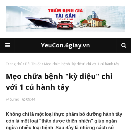
YeuCon.6giay.vn
Trang chủ
Bài Thuốc
Mẹo chữa bệnh "kỳ diệu" chỉ với 1 củ hành tây
Mẹo chữa bệnh "kỳ diệu" chỉ
với 1 củ hành tây
Sumo
09:44
Không chỉ là một loại thực phẩm bổ dưỡng hành tây
còn là một loại "thần dược thiên nhiên" giúp ngăn
ngừa nhiều loại bệnh. Sau đây là những cách sử