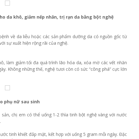
o da khô, giảm nếp nhăn, trị rạn da bằng bột nghệ
bệnh về da liễu hoặc các sản phẩm dưỡng da có nguồn gốc từ
với sự xuất hiện rộng rãi của nghệ.
hô, làm giảm tối đa quá trình lão hóa da, xóa mờ các vết nhăn
ngày. Không những thế, nghệ tươi còn có sức “công phá” cực lớn
ho phụ nữ sau sinh
 sản, chị em có thể uống 1-2 thìa tinh bột nghệ vàng với nước
n.
nước tinh khiết đắp mặt, kết hợp với uống 5 gram mỗi ngày. Đặc