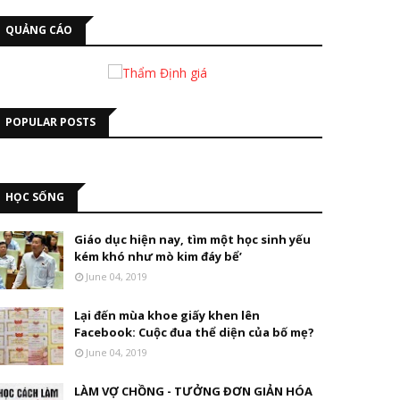
QUẢNG CÁO
POPULAR POSTS
HỌC SỐNG
Giáo dục hiện nay, tìm một học sinh yếu
kém khó như mò kim đáy bể’
June 04, 2019
Lại đến mùa khoe giấy khen lên
Facebook: Cuộc đua thể diện của bố mẹ?
June 04, 2019
LÀM VỢ CHỒNG - TƯỞNG ĐƠN GIẢN HÓA