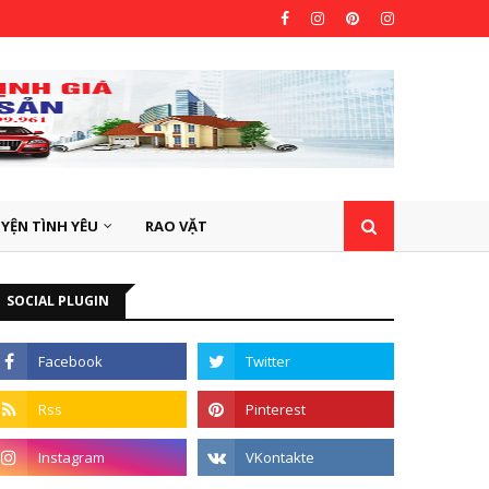
YỆN TÌNH YÊU
RAO VẶT
SOCIAL PLUGIN