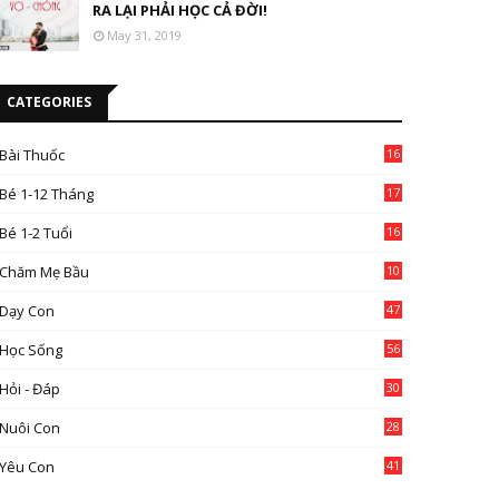
RA LẠI PHẢI HỌC CẢ ĐỜI!
May 31, 2019
CATEGORIES
Bài Thuốc
16
4
Bé 1-12 Tháng
17
Bé 1-2 Tuổi
16
Chăm Mẹ Bầu
10
0
Dạy Con
47
2
Học Sống
56
Hỏi - Đáp
30
Nuôi Con
28
4
Yêu Con
41
9