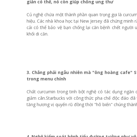
giản có thế, nó còn giúp chống ung thư
Củ nghệ chứa một thành phần quan trọng gọi là curcumi
hiệu. Các nhà khoa học tại New Jersey đã chứng minh rằ
cải có thể bảo vệ bạn chống lại căn bệnh chết người u
khối di căn.
3. Chẳng phải ngẫu nhiên mà "ông hoàng cafe" 
trong menu chính
Chất curcumin trong tinh bột nghệ có tác dụng ngăn
giảm cân.Starbucks với công thức pha chế độc đáo đã
tăng hương vị quyến rũ đồng thời "hô biến" chúng thàn
4. Nghệ kiểm soát bệnh tiểu đường tưởng như v