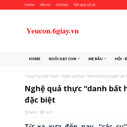
Home
About
Contact
Kết quả xổ số
HOME
NUÔI DẠY CON
MẸ BẦU
HỎI - 
Trang chủ
Bài Thuốc
Nghệ quả thực “danh bất hư truyền” với 
Nghệ quả thực “danh bất h
đặc biệt
Sumo
14:31
Từ xa xưa đến nay, “các cụ