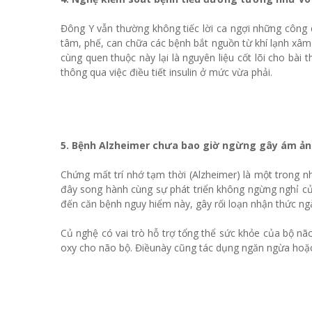
Đông Y vẫn thường không tiếc lời ca ngợi những công d
tâm, phế, can chữa các bệnh bắt nguồn từ khí lạnh xâm 
cùng quen thuộc này lại là nguyên liệu cốt lõi cho bà
thông qua việc điều tiết insulin ở mức vừa phải.
5. Bệnh Alzheimer chưa bao giờ ngừng gây ám ản
Chứng mất trí nhớ tạm thời (Alzheimer) là một trong
đây song hành cùng sự phát triển không ngừng nghỉ củ
đến căn bệnh nguy hiểm này, gây rối loạn nhận thức ng
Củ nghệ có vai trò hỗ trợ tổng thể sức khỏe của bộ n
oxy cho não bộ. Điềunày cũng tác dụng ngăn ngừa hoặc