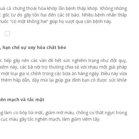
u quả cả chứng thoái hóa khớp lẫn bệnh thấp khớp. Không những
 gốc tự do gây tổn hại đến các tế bào. Nhiều bệnh nhân thấp
thuốc “có một không hai” giúp họ vượt qua căn bệnh này.
, hạn chế sự oxy hóa chất béo
c tiếp gây nên các vấn đề hết sức nghiêm trọng như đột quỵ,
ểm này, các bà nội trợ thường chia sẻ với nhau một giải pháp
 một loại gia vị chính trong các bữa ăn hàng ngày. Điều này vừa
thêm hấp dẫn, dậy mùi lại giúp gia đình bạn có được sức khỏe
hẽn mạch và tắc mật
g làm co bóp túi mật, giảm mỡ máu, chống co thắt ngực trong
 cục máu gây tắc nghẽn mạch, làm giảm viêm tấy.