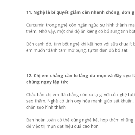
11. Nghệ là bí quyết giảm cân nhanh chóng, đơn g
Curcumin trong nghệ còn ngăn ngừa sự hình thành mạ
thêm. Nhờ vậy, một chế độ ăn kiêng có bổ sung tinh bột 
Bên cạnh đó, tinh bột nghệ khi kết hợp với sữa chua ít
em muốn “đánh tan” mỡ bụng, tự tin diện đồ bó sát.
12. Chị em chẳng cần lo lắng da mụn và đầy sẹo 
chúng ngay lập tức
Chắc hẳn chị em đã chẳng còn xa lạ gì với củ nghệ tươi
sẹo thâm. Nghệ có tính oxy hóa mạnh giúp sát khuẩn,
chặn sẹo hình thành.
Bạn hoàn toàn có thể dùng nghệ kết hợp thêm những n
để việc trị mụn đạt hiệu quả cao hơn.