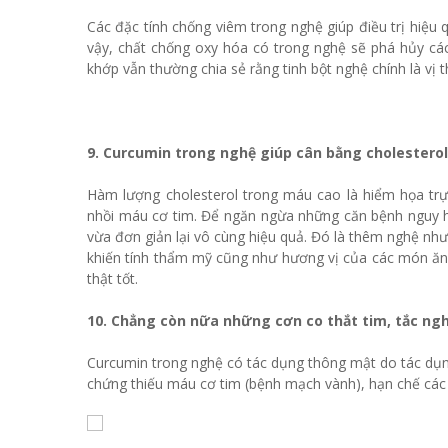
Các đặc tính chống viêm trong nghệ giúp điều trị hiệ
vậy, chất chống oxy hóa có trong nghệ sẽ phá hủy các
khớp vẫn thường chia sẻ rằng tinh bột nghệ chính là vị 
9. Curcumin trong nghệ giúp cân bằng cholesterol
Hàm lượng cholesterol trong máu cao là hiểm họa trự
nhồi máu cơ tim. Để ngăn ngừa những căn bệnh nguy hi
vừa đơn giản lại vô cùng hiệu quả. Đó là thêm nghệ như
khiến tính thẩm mỹ cũng như hương vị của các món ăn 
thật tốt.
10. Chẳng còn nữa những cơn co thắt tim, tắc ng
Curcumin trong nghệ có tác dụng thông mật do tác dụn
chứng thiếu máu cơ tim (bệnh mạch vành), hạn chế các