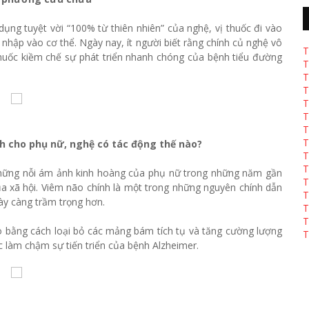
ụng tuyệt vời “100% từ thiên nhiên” của nghệ, vị thuốc đi vào
nhập vào cơ thể. Ngày nay, ít người biết rằng chính củ nghệ vô
T
i thuốc kiềm chế sự phát triển nhanh chóng của bệnh tiểu đường
T
T
T
T
T
T
T
h cho phụ nữ, nghệ có tác động thế nào?
T
T
 những nỗi ám ảnh kinh hoàng của phụ nữ trong những năm gần
T
a xã hội. Viêm não chính là một trong những nguyên chính dẫn
T
ày càng trầm trọng hơn.
T
T
ão bằng cách loại bỏ các mảng bám tích tụ và tăng cường lượng
T
 làm chậm sự tiến triển của bệnh Alzheimer.