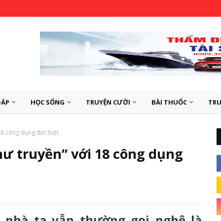
ĐÁP
HỌC SỐNG
TRUYỆN CƯỜI
BÀI THUỐC
TRU
18 công dụng đặc biệt
ư truyền” với 18 công dụng
” nhà ta vẫn thường gọi nghệ là