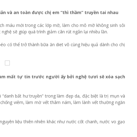
iản và an toàn được chị em “thì thầm” truyền tai nhau
ch máu mới trong các lớp mỡ, làm cho mô mỡ không sinh sôi
nghệ sẽ giúp quá trình giảm cân rút ngắn lại nhiều lần.
 béo có thể trở thành bữa ăn diet vô cùng hiệu quả dành cho chị
làm mất tự tin trước người ấy bởi nghệ tươi sẽ xóa sạch
 “danh bất hư truyền” trong làm đẹp da, đặc biệt là trị mụn và
 chống viêm, làm mờ vết thâm nám, làm lành vết thường ngăn
guyên liệu thiên nhiên khác như nước cốt chanh, nước vo gạo