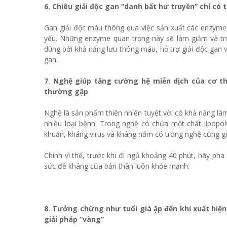
6. Chiêu giải độc gan “danh bất hư truyền” chỉ có 
Gan giải độc máu thông qua việc sản xuất các enzyme
yếu. Những enzyme quan trọng này sẽ làm giảm và triệ
dùng bởi khả năng lưu thông máu, hỗ trợ giải độc gan
gan.
7. Nghệ giúp tăng cường hệ miễn dịch của cơ th
thường gặp
Nghệ là sản phẩm thiên nhiên tuyệt vời có khả năng là
nhiều loại bệnh. Trong nghệ có chứa một chất lipopol
khuẩn, kháng virus và kháng nấm có trong nghệ cũng g
Chính vì thế, trước khi đi ngủ khoảng 40 phút, hãy p
sức đề kháng của bản thân luôn khỏe mạnh.
8. Tưởng chừng như tuổi già ập đến khi xuất hiệ
giải pháp “vàng”