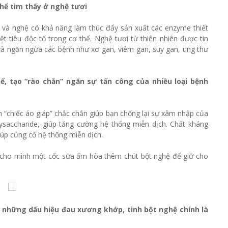
thể tìm thấy ở nghệ tươi
 và nghệ có khả năng làm thúc đẩy sản xuất các enzyme thiết
t tiêu độc tố trong cơ thể. Nghệ tươi từ thiên nhiên được tin
 và ngăn ngừa các bệnh như xơ gan, viêm gan, suy gan, ung thư
ể, tạo “rào chắn” ngăn sự tấn công của nhiều loại bệnh
m “chiếc áo giáp” chắc chắn giúp bạn chống lại sự xâm nhập của
ysaccharide, giúp tăng cường hệ thống miễn dịch. Chất kháng
iúp củng cố hệ thống miễn dịch.
ha cho mình một cốc sữa ấm hòa thêm chút bột nghệ để giữ cho
n những dấu hiệu đau xương khớp, tinh bột nghệ chính là