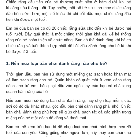
Chiếc răng đầu tiên của bé thường xuất hiện ở hàm dưới khi bé
khoảng
sáu tháng tuổi
. Tuy nhiên, một số
trẻ sơ sinh
mọc chiếc răng
đầu tiên sớm hơn, một số khác thì chỉ bắt đầu mọc chiếc răng đầu
tiên khi được một tuổi.
Em bé của bạn sẽ có đủ 20 chiếc
răng sữa
cho đến khi bé được hai
tuổi rưỡi. Đây quả thật là một chặng thời gian khá dài để hệ thống
răng của bé hoàn thiện về chức năng. Bạn có thể đánh răng khi bé có
nhiều răng và tuổi thích hợp nhất để bắt đầu đánh răng cho bé là khi
bé được 2-3 tuổi.
1. Nên mua loại bàn chải đánh răng nào cho bé?
Thời gian đầu, bạn nên sử dụng một miếng gạc sạch hoặc khăn mặt
để làm sạch răng cho bé. Quấn khăn có quệt một ít kem đánh răng
dành cho trẻ em bằng hạt đậu vào ngón tay của bạn và chà xung
quanh hàm răng của bé.
Nếu bạn muốn sử dụng bàn chải đánh răng, hãy chọn loại mềm, các
sợi có độ dài khác nhau, góc đầu bàn chải đánh răng phải nhỏ. Chiếc
bàn chải đánh răng phù hợp sẽ giúp chải sạch tất cả các phần trong
miệng của bé một cách dễ dàng và thoải mái.
Bạn có thể xem trên bao bì để chọn loại bàn chải thích hợp theo độ
tuổi của con yêu. Cũng giống như người lớn, hãy thay bàn chải cho