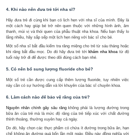
4. Khi nào nên đưa trẻ tới nha sĩ?
Hãy đưa trẻ đi cùng khi bạn có lịch hẹn với nha sĩ của mình. Đây là
một cách hay giúp bé trở nên quen thuộc với những hình ảnh, âm
thanh, mùi vị và thói quen của phẫu thuật nha khoa. Nếu bạn thấy lo
lắng nhiều, hãy sắp sếp một lịch hẹn riêng với bác sĩ cho bé.
Một số nha sĩ bắt đầu kiểm tra răng miệng cho trẻ từ sáu tháng hoặc
khi răng bắt đầu mọc. Do đó hãy đưa trẻ tới
khám
nha khoa
từ độ
tuổi này trở đi để được theo dõi đúng cách bạn nhé.
5. Có nên bổ sung lượng
fluoride
cho bé?
Một số trẻ cần được cung cấp thêm lượng fluoride, tuy nhiên việc
này cần có sự hướng dẫn và lời khuyên của bác sĩ chuyên khoa.
6. Làm cách nào để bảo vệ răng của trẻ?
Nguyên nhân chính gây sâu răng
không phải là lượng đường trong
bữa ăn của trẻ mà là mức độ răng của trẻ tiếp xúc với chất đường
thỉnh thoảng, thường xuyên hay cả ngày.
Do đó, hãy chọn các thực phẩm có chứa ít đường trong bữa ăn, hạn
chế không ăn đường quá bốn lần một ngày. Điều này đồng nghĩa với