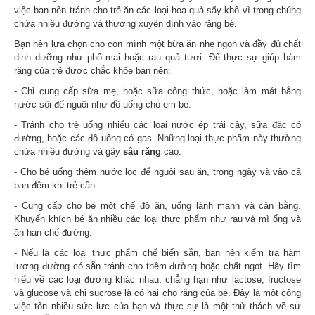
việc bạn nên tránh cho trẻ ăn các loại hoa quả sấy khô vì trong chúng
chứa nhiều đường và thường xuyên dính vào răng bé.
Bạn nên lựa chọn cho con mình một bữa ăn nhẹ ngon và đầy đủ chất
dinh dưỡng như phô mai hoặc rau quả tươi. Để thực sự giúp hàm
răng của trẻ được chắc khỏe bạn nên:
- Chỉ cung cấp sữa mẹ, hoặc sữa công thức, hoặc làm mát bằng
nước sôi để nguội như đồ uống cho em bé.
-
Tránh cho trẻ uống nhiểu các loại nước ép trái cây, sữa đặc có
đường, hoặc các đồ uống có gas. Những loại thực phẩm này thường
chứa nhiều đường và gây
sâu răng
cao.
-
Cho bé uống thêm nước lọc để nguội sau ăn, trong ngày và vào cả
ban đêm khi trẻ cần.
-
Cung cấp cho bé một chế độ ăn, uống lành mạnh và cân bằng.
Khuyến khích bé ăn nhiều các loại thực phẩm như rau và mì ống và
ăn hạn chế đường.
-
Nếu là các loại thực phẩm chế biến sẵn, bạn nên kiểm tra hàm
lượng đường có sẵn tránh cho thêm đường hoặc chất ngọt. Hãy tìm
hiểu về các loại đường khác nhau, chẳng hạn như lactose, fructose
và glucose và chỉ sucrose là có hại cho răng của bé.
Đây là một công
việc tốn nhiều sức lực của bạn và thực sự là một thử thách về sự