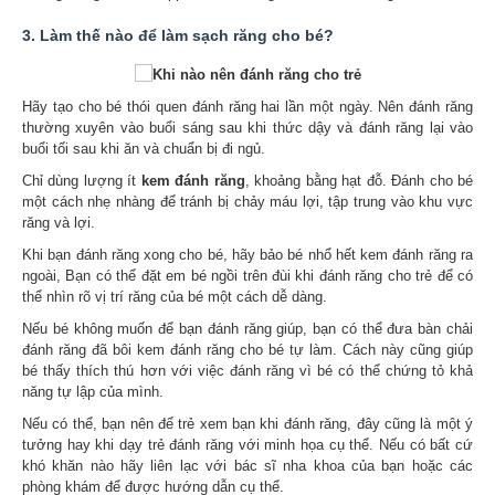
3. Làm thế nào để làm sạch răng cho bé?
Hãy tạo cho bé thói quen đánh răng hai lần một ngày. Nên đánh răng
thường xuyên vào buổi sáng sau khi thức dậy và đánh răng lại vào
buổi tối sau khi ăn và chuẩn bị đi ngủ.
Chỉ dùng lượng ít
kem đánh răng
, khoảng bằng hạt đỗ. Đánh cho bé
một cách nhẹ nhàng để tránh bị chảy máu lợi, tập trung vào khu vực
răng và lợi.
Khi bạn đánh răng xong cho bé, hãy bảo bé nhổ hết kem đánh răng ra
ngoài, Bạn có thể đặt em bé ngồi trên đùi khi đánh răng cho trẻ để có
thể nhìn rõ vị trí răng của bé một cách dễ dàng.
Nếu bé không muốn để bạn đánh răng giúp, bạn có thể đưa bàn chải
đánh răng đã bôi kem đánh răng cho bé tự làm. Cách này cũng giúp
bé thấy thích thú hơn với việc đánh răng vì bé có thể chứng tỏ khả
năng tự lập của mình.
Nếu có thể, bạn nên để trẻ xem bạn khi đánh răng, đây cũng là một ý
tưởng hay khi dạy trẻ đánh răng với minh họa cụ thể. Nếu có bất cứ
khó khăn nào hãy liên lạc với bác sĩ nha khoa của bạn hoặc các
phòng khám để được hướng dẫn cụ thể.