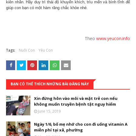
kiên nhẫn. Hãy duy trì thái độ khuyến khích, trìu mến và bình tĩnh để
giúp con bạn có một hàm răng chắc khỏe nhé.
Theo
www.yeucon.info
Tags:
Nuôi Con
Yêu Con
BẠN CÓ THỂ THÍCH NHỮNG BÀI ĐĂNG NÀY
Xin đừng hôn vào môi và mặt trẻ con nếu
không muốn truyền bệnh tật nguy hiểm
June 15, 2019
Ngày 1/6, bố mẹ nhớ cho con đi uống vitamin A
miễn phí tại xã, phường