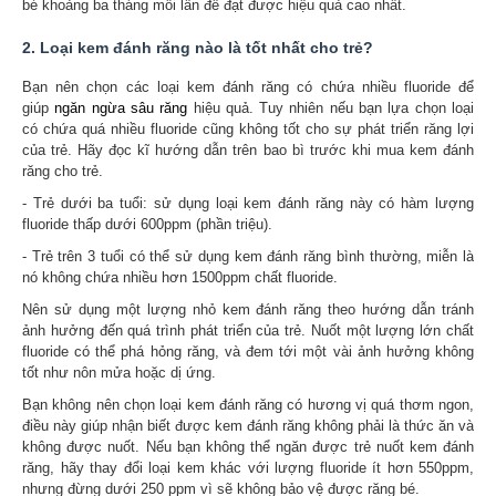
bé khoảng ba tháng mỗi lần để đạt được hiệu quả cao nhất.
2. Loại kem đánh răng nào là tốt nhất cho trẻ?
Bạn nên chọn các loại kem đánh răng có chứa nhiều fluoride để
giúp
ngăn ngừa sâu răng
hiệu quả. Tuy nhiên nếu bạn lựa chọn loại
có chứa quá nhiều fluoride cũng không tốt cho sự phát triển răng lợi
của trẻ. Hãy đọc kĩ hướng dẫn trên bao bì trước khi mua kem đánh
răng cho trẻ.
- Trẻ dưới ba tuổi: sử dụng loại kem đánh răng này có hàm lượng
fluoride thấp dưới 600ppm (phần triệu).
- Trẻ trên 3 tuổi có thể sử dụng kem đánh răng bình thường, miễn là
nó không chứa nhiều hơn 1500ppm chất fluoride.
Nên sử dụng một lượng nhỏ kem đánh răng theo hướng dẫn tránh
ảnh hưởng đến quá trình phát triển của trẻ. Nuốt một lượng lớn chất
fluoride có thể phá hỏng răng, và đem tới một vài ảnh hưởng không
tốt như nôn mửa hoặc dị ứng.
Bạn không nên chọn loại kem đánh răng có hương vị quá thơm ngon,
điều này giúp nhận biết được kem đánh răng không phải là thức ăn và
không được nuốt. Nếu bạn không thể ngăn được trẻ nuốt kem đánh
răng, hãy thay đổi loại kem khác với lượng fluoride ít hơn 550ppm,
nhưng đừng dưới 250 ppm vì sẽ không bảo vệ được răng bé.