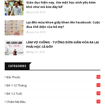
Giáo dục hiện nay, tìm một học sinh yếu kém
khó như mò kim đáy bể’
June 04, 2019
Lại đến mùa khoe giấy khen lên Facebook: Cuộc
đua thể diện của bố mẹ?
June 04, 2019
LÀM VỢ CHỒNG - TƯỞNG ĐƠN GIẢN HÓA RA LẠI
PHẢI HỌC CẢ ĐỜI!
May 31, 2019
CATEGORIES
Bài Thuốc
16
4
Bé 1-12 Tháng
17
Bé 1-2 Tuổi
16
Chăm Mẹ Bầu
10