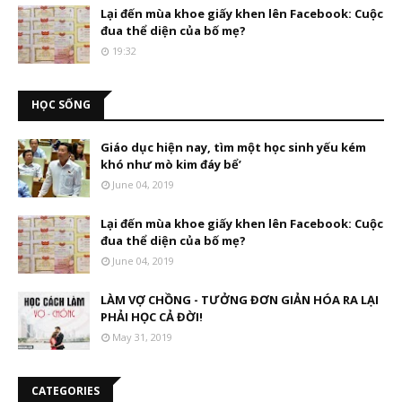
Lại đến mùa khoe giấy khen lên Facebook: Cuộc
đua thể diện của bố mẹ?
19:32
HỌC SỐNG
Giáo dục hiện nay, tìm một học sinh yếu kém
khó như mò kim đáy bể’
June 04, 2019
Lại đến mùa khoe giấy khen lên Facebook: Cuộc
đua thể diện của bố mẹ?
June 04, 2019
LÀM VỢ CHỒNG - TƯỞNG ĐƠN GIẢN HÓA RA LẠI
PHẢI HỌC CẢ ĐỜI!
May 31, 2019
CATEGORIES