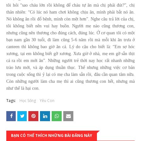
tôi hỏi “sao cháu lớn rồi không để cháu tự ăn mà chị phải đút?”, chị
thản nhiên: “Có lúc nó ham chơi không chịu ăn, mình phải bắt nó ăn.
Nó không ăn rồi đổ bệnh, mình còn mệt hơn”. Nghe câu trả lời của chị,
tôi không biết nên vui hay buồn. Người mẹ nào cũng thương con,
nhưng cũng nên thương cho đúng cách, đúng lúc. Ở cơ quan tôi có một
bạn nam gần 30 tuổi, đi làm cũng 5-6 năm rồi mà mỗi khi ăn trưa ở
canteen thì không bao giờ ăn cá. Lý do cậu cho biết là: “Em sợ hóc
xương, tại em không biết gỡ xương. Xưa giờ ở nhà, mẹ em gỡ sẵn thịt
cá ra rồi em mới ăn”. Những người trẻ thời nay học rất nhanh những
trào lưu mới, và áp dụng thuần thục. Thế nhưng những việc cơ bản
trong cuộc sống thì ỷ lại có mẹ cha làm sẵn rồi, đâu cần quan tâm nữa.
Còn những người làm cha mẹ thì ai cũng thương con hết, nhưng mà
như thế là hại con.
Tags:
Học Sống
Yêu Con
BẠN CÓ THỂ THÍCH NHỮNG BÀI ĐĂNG NÀY