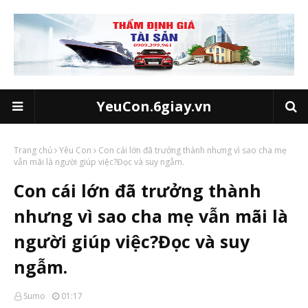
YeuCon.6giay.vn
Trang chủ
Yêu Con
Con cái lớn đã trưởng thành nhưng vì sao cha mẹ
vẫn mãi là người giúp việc?Đọc và suy ngẫm.
Con cái lớn đã trưởng thành
nhưng vì sao cha mẹ vẫn mãi là
người giúp việc?Đọc và suy
ngẫm.
Sumo
01:17