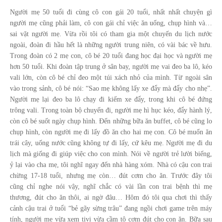
Người mẹ 50 tuổi đi cùng cô con gái 20 tuổi, nhất nhất chuyện gì
người mẹ cũng phải làm, cô con gái chỉ việc ăn uống, chụp hình và…
sai vặt người mẹ. Vừa rồi tôi có tham gia một chuyến du lịch nước
ngoài, đoàn đi hầu hết là những người trung niên, có vài bác về hưu.
Trong đoàn có 2 mẹ con, cô bé 20 tuổi đang học đại học và người mẹ
hơn 50 tuổi. Khi đoàn tập trung ở sân bay, người mẹ vai đeo ba lô, kéo
vali lớn, còn cô bé chỉ đeo một túi xách nhỏ của mình. Từ ngoài sân
vào trong sảnh, cô bé nói: “Sao mẹ không lấy xe đẩy mà đẩy cho nhẹ”.
Người mẹ lại đeo ba lô chạy đi kiếm xe đẩy, trong khi cô bé đứng
trông vali. Trong toàn bộ chuyến đi, người mẹ hì hục kéo, đẩy hành lý,
còn cô bé suốt ngày chụp hình. Đến những bữa ăn buffet, cô bé cũng lo
chụp hình, còn người mẹ đi lấy đồ ăn cho hai mẹ con. Cô bé muốn ăn
trái cây, uống nước cũng không tự đi lấy, cứ kêu mẹ. Người mẹ đi du
lịch mà giống đi giúp việc cho con mình. Nói về người trẻ lười biếng,
ỷ lại vào cha mẹ, tôi nghĩ ngay đến nhà hàng xóm. Nhà có cậu con trai
chừng 17-18 tuổi, nhưng mẹ còn… đút cơm cho ăn. Trước đây tôi
cũng chỉ nghe nói vậy, nghĩ chắc có vài lần con trai bệnh thì mẹ
thương, đút cho ăn thôi, ai ngờ đâu… Hôm đó tôi qua chơi thì thấy
cảnh cậu trai ở tuổi “bẻ gãy sừng trâu” đang ngồi chơi game trên máy
tính, người mẹ vừa xem tivi vừa cầm tô cơm đút cho con ăn. Bữa sau