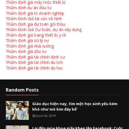
Thẩm định giá máy móc thiết bị
Thẩm định dự án đầu tư
Thẩm định giá tri doanh nghiệp
Thẩm Định Giá tài sản vô hình
Thẩm định giá dự toán gói thầu
Thẩm Định Giá Dự toán, dự án xây dựng
Thẩm định giá trang thiết bị y tế
Thẩm định giá Xử lý nợ
Thẩm định giá nhà xưởng
Thẩm định giá đầu tư
Thẩm định giá tài chính định cư
Thẩm định giá tài chính du lịch
Thẩm định giá tài chính du học
Random Posts
Giáo dục hiện nay, tìm một học sinh yếu kém
khó như mò kim đáy bể’
June 04, 2019
Lại đến mùa khoe giấy khen lên Facebook: Cuộc