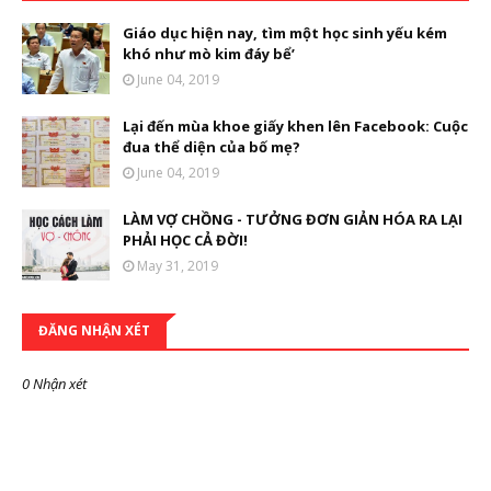
Giáo dục hiện nay, tìm một học sinh yếu kém
khó như mò kim đáy bể’
June 04, 2019
Lại đến mùa khoe giấy khen lên Facebook: Cuộc
đua thể diện của bố mẹ?
June 04, 2019
LÀM VỢ CHỒNG - TƯỞNG ĐƠN GIẢN HÓA RA LẠI
PHẢI HỌC CẢ ĐỜI!
May 31, 2019
ĐĂNG NHẬN XÉT
0 Nhận xét