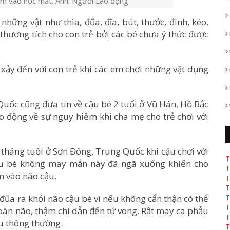
đâm vào hốc mắt. Ảnh: Người Lao động
hững vật như thìa, đũa, đĩa, bút, thước, đinh, kéo,
hương tích cho con trẻ bởi các bé chưa ý thức được
 xảy đến với con trẻ khi các em chơi những vật dụng
Quốc cũng đưa tin về cậu bé 2 tuổi ở Vũ Hán, Hồ Bắc
o động về sự nguy hiểm khi cha mẹ cho trẻ chơi với
4 tháng tuổi ở Sơn Đông, Trung Quốc khi cậu chơi với
T
Cậu bé không may mắn này đã ngã xuống khiến cho
T
 vào não cậu.
T
T
c đũa ra khỏi não cậu bé vì nếu không cẩn thận có thể
T
T
toàn não, thậm chí dẫn đến tử vong. Rất may ca phẫu
T
áu thông thường.
T