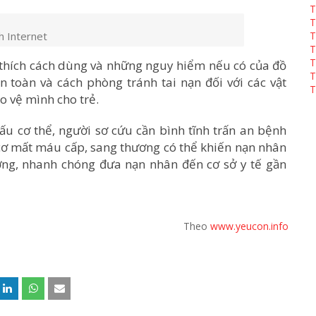
T
T
h Internet
T
T
T
i thích cách dùng và những nguy hiểm nếu có của đồ
T
n toàn và cách phòng tránh tai nạn đối với các vật
T
o vệ mình cho trẻ.
ấu cơ thể, người sơ cứu cần bình tĩnh trấn an bệnh
y cơ mất máu cấp, sang thương có thể khiến nạn nhân
hương, nhanh chóng đưa nạn nhân đến cơ sở y tế gần
Theo
www.yeucon.info