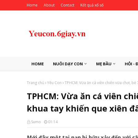
Home
About
Contact
Kết quả xổ số
HOME
NUÔI DẠY CON
MẸ BẦU
HỎI - 
Trang chủ
Yêu Con
TPHCM: Vừa ăn cá viên chiên vừa chơi, bé 
TPHCM: Vừa ăn cá viên chiê
khua tay khiến que xiên 
Sumo
01:14
Mới đây một tai nạn hi hữu xảy đến với cậ