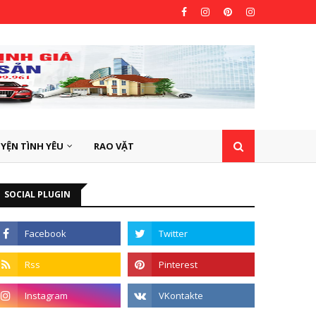
YỆN TÌNH YÊU
RAO VẶT
SOCIAL PLUGIN