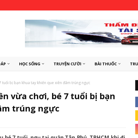
ĐÁP
HỌC SỐNG
TRUYỆN CƯỜI
BÀI THUỐC
TRU
7 tuổi bị bạn khua tay khiến que xiên đâm trúng ngực
n vừa chơi, bé 7 tuổi bị bạn
đâm trúng ngực
u bé 7 tuổi, ngụ tại quận Tân Phú, TPHCM khi đi