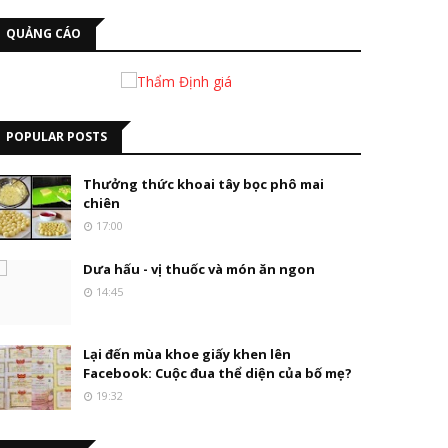
QUẢNG CÁO
POPULAR POSTS
Thưởng thức khoai tây bọc phô mai
chiên
17:00
Dưa hấu - vị thuốc và món ăn ngon
14:45
Lại đến mùa khoe giấy khen lên
Facebook: Cuộc đua thể diện của bố mẹ?
19:32