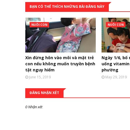
BẠN CÓ THỂ THÍCH NHỮNG BÀI ĐĂNG NÀY
NUÔI CON
NUÔI CON
Xin đừng hôn vào môi và mặt trẻ
Ngày 1/6, bố 
con nếu không muốn truyền bệnh
uống vitamin 
tật nguy hiểm
phường
June 15, 2019
May 29, 2019
ĐĂNG NHẬN XÉT
0 Nhận xét