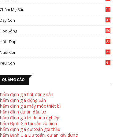
Chăm Mẹ Bầu
10
0
Dạy Con
47
2
Học Sống
56
Hỏi - Đáp
30
Nuôi Con
28
4
Yêu Con
41
9
QUẢNG CÁO
hẩm định giá bất động sản
hẩm định giá động Sản
hẩm định giá máy móc thiết bị
hẩm định dự án đầu tư
hẩm định giá tri doanh nghiệp
hẩm Định Giá tài sản vô hình
hẩm định giá dự toán gói thầu
hẩm Định Giá Dự toán, dự án xây dựng