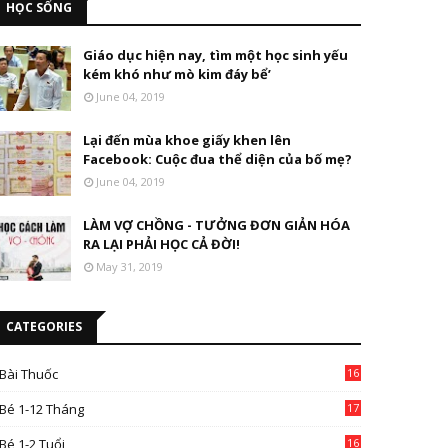
HỌC SỐNG
Giáo dục hiện nay, tìm một học sinh yếu
kém khó như mò kim đáy bể’
June 04, 2019
Lại đến mùa khoe giấy khen lên
Facebook: Cuộc đua thể diện của bố mẹ?
June 04, 2019
LÀM VỢ CHỒNG - TƯỞNG ĐƠN GIẢN HÓA
RA LẠI PHẢI HỌC CẢ ĐỜI!
May 31, 2019
CATEGORIES
Bài Thuốc
16
4
Bé 1-12 Tháng
17
Bé 1-2 Tuổi
16