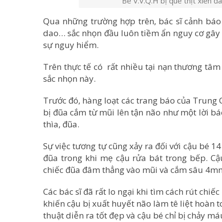
Bé V.V.Q.H bị que thịt xiên 
Qua những trường hợp trên, bác sĩ cảnh báo n
dao… sắc nhọn đầu luôn tiềm ẩn nguy cơ gây t
sự nguy hiểm.
Trên thực tế có rất nhiều tại nạn thương tâm
sắc nhọn này.
Trước đó, hàng loạt các trang báo của Trung 
bị đũa cắm từ mũi lên tận não như một lời bá
thìa, đũa.
Sự việc tương tự cũng xảy ra đối với cậu bé 1
đũa trong khi mẹ cậu rửa bát trong bếp. 
chiếc đũa đâm thẳng vào mũi và cắm sâu 4mm
Các bác sĩ đã rất lo ngại khi tìm cách rút chiế
khiến cậu bị xuất huyết não làm tê liệt hoàn 
thuật diễn ra tốt đẹp và cậu bé chỉ bị chảy m