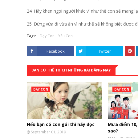
24. Hãy khen ngợi người khác vì như thế con sẽ mang lạ
25. Đừng vừa đi vừa ăn vì như thế sẽ không biết được đi
Tags:
Dạy Con
Yêu Con
Facebook
Twitter
BẠN CÓ THỂ THÍCH NHỮNG BÀI ĐĂNG NÀY
DẠY CON
DẠY CON
Nếu bạn có con gái thì hãy đọc
Mưa điểm 10, 
sao?
September 01, 2019