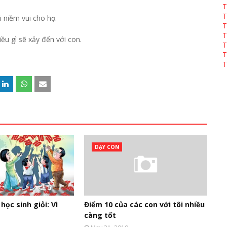
T
T
i niềm vui cho họ.
T
T
ều gì sẽ xảy đến với con.
T
T
T
DẠY CON
học sinh giỏi: Vì
Điểm 10 của các con với tôi nhiều
càng tốt