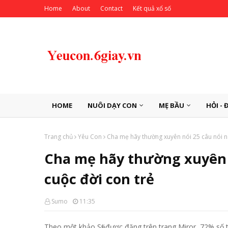
Home
About
Contact
Kết quả xổ số
HOME
NUÔI DẠY CON
MẸ BẦU
HỎI - 
Trang chủ
Yêu Con
Cha mẹ hãy thường xuyên nói 25 câu nói nà
Cha mẹ hãy thường xuyên n
cuộc đời con trẻ
Sumo
11:35
Theo một khảo Sӓƫ được đăng trên trang Miror, 72% số 