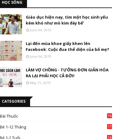
HỌC SỐNG
Giáo dục hiện nay, tìm một học sinh yếu
kém khó như mò kim đáy bể’
June 04, 2019
Lại đến mùa khoe giấy khen lên
Facebook: Cuộc đua thể diện của bố mẹ?
June 04, 2019
LÀM VỢ CHỒNG - TƯỞNG ĐƠN GIẢN HÓA
RA LẠI PHẢI HỌC CẢ ĐỜI!
May 31, 2019
CATEGORIES
Bài Thuốc
16
4
Bé 1-12 Tháng
17
Bé 1-2 Tuổi
16