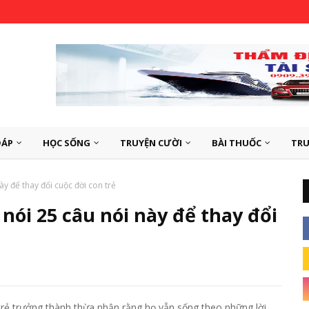
ĐÁP
HỌC SỐNG
TRUYỆN CƯỜI
BÀI THUỐC
TRU
y để thay đổi cuộc đời con trẻ
ói 25 câu nói này để thay đổi
trẻ trưởng thành thừa nhận rằng họ vẫn sống theo những lời