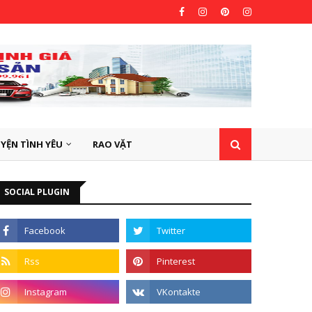
YỆN TÌNH YÊU
RAO VẶT
SOCIAL PLUGIN