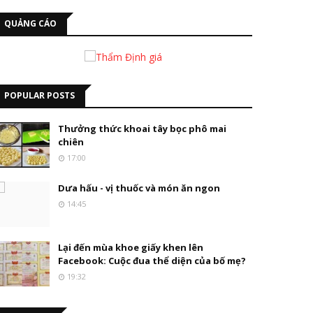
QUẢNG CÁO
POPULAR POSTS
Thưởng thức khoai tây bọc phô mai
chiên
17:00
Dưa hấu - vị thuốc và món ăn ngon
14:45
Lại đến mùa khoe giấy khen lên
Facebook: Cuộc đua thể diện của bố mẹ?
19:32