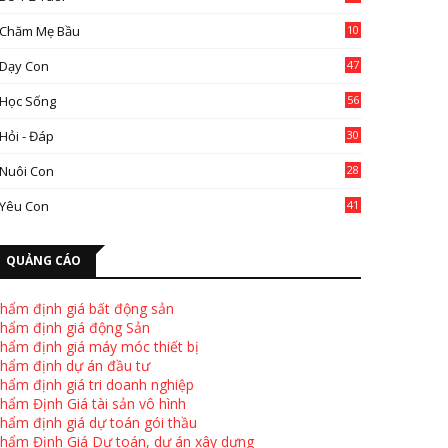
Chăm Mẹ Bầu
10
0
Dạy Con
47
2
Học Sống
56
Hỏi - Đáp
30
Nuôi Con
28
4
Yêu Con
41
9
QUẢNG CÁO
hẩm định giá bất động sản
hẩm định giá động Sản
hẩm định giá máy móc thiết bị
hẩm định dự án đầu tư
hẩm định giá tri doanh nghiệp
hẩm Định Giá tài sản vô hình
hẩm định giá dự toán gói thầu
hẩm Định Giá Dự toán, dự án xây dựng