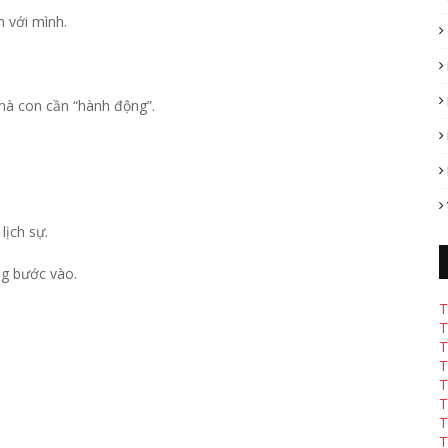
 với mình.
mà con cần “hành động”.
lịch sự.
ng bước vào.
T
T
T
T
T
T
T
T