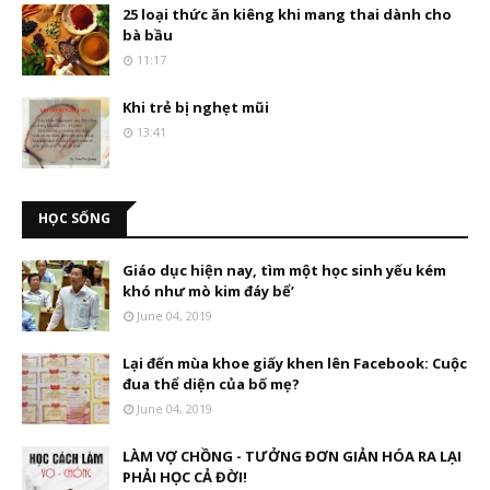
25 loại thức ăn kiêng khi mang thai dành cho
bà bầu
11:17
Khi trẻ bị nghẹt mũi
13:41
HỌC SỐNG
Giáo dục hiện nay, tìm một học sinh yếu kém
khó như mò kim đáy bể’
June 04, 2019
Lại đến mùa khoe giấy khen lên Facebook: Cuộc
đua thể diện của bố mẹ?
June 04, 2019
LÀM VỢ CHỒNG - TƯỞNG ĐƠN GIẢN HÓA RA LẠI
PHẢI HỌC CẢ ĐỜI!