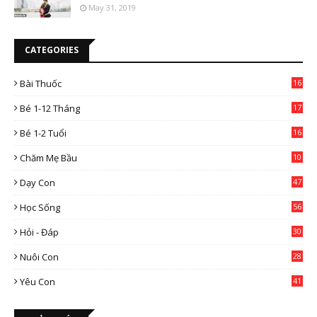
May 31, 2019
CATEGORIES
Bài Thuốc
16
4
Bé 1-12 Tháng
17
Bé 1-2 Tuổi
16
Chăm Mẹ Bầu
10
0
Dạy Con
47
2
Học Sống
56
Hỏi - Đáp
30
Nuôi Con
28
4
Yêu Con
41
9