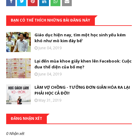
BẠN CÓ THỂ THÍCH NHỮNG BÀI ĐĂNG NÀY
Giáo dục hiện nay, tìm một học sinh yếu kém
khó như mò kim đáy bể’
June 04, 2019
Lại đến mùa khoe giấy khen lên Facebook: Cuộc
đua thể diện của bố mẹ?
June 04, 2019
LÀM VỢ CHỒNG - TƯỞNG ĐƠN GIẢN HÓA RA LẠI
PHẢI HỌC CẢ ĐỜI!
May 31, 2019
ĐĂNG NHẬN XÉT
0 Nhận xét