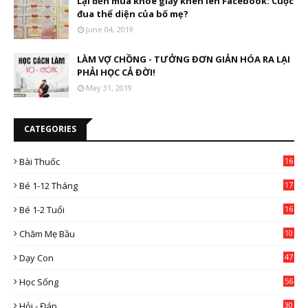
Lại đến mùa khoe giấy khen lên Facebook: Cuộc
đua thể diện của bố mẹ?
June 04, 2019
LÀM VỢ CHỒNG - TƯỞNG ĐƠN GIẢN HÓA RA LẠI
PHẢI HỌC CẢ ĐỜI!
May 31, 2019
CATEGORIES
Bài Thuốc
16
4
Bé 1-12 Tháng
17
Bé 1-2 Tuổi
16
Chăm Mẹ Bầu
10
0
Dạy Con
47
2
Học Sống
56
Hỏi - Đáp
30