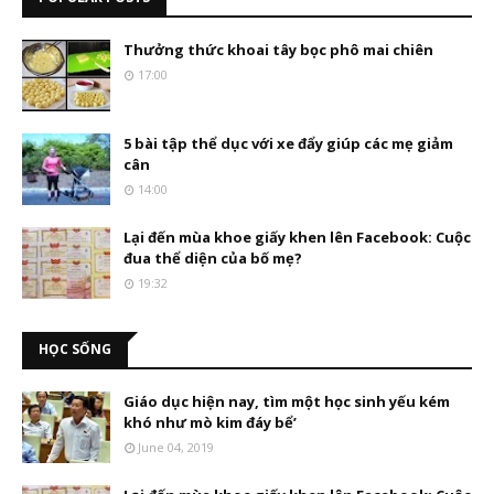
Thưởng thức khoai tây bọc phô mai chiên
17:00
5 bài tập thể dục với xe đẩy giúp các mẹ giảm
cân
14:00
Lại đến mùa khoe giấy khen lên Facebook: Cuộc
đua thể diện của bố mẹ?
19:32
HỌC SỐNG
Giáo dục hiện nay, tìm một học sinh yếu kém
khó như mò kim đáy bể’
June 04, 2019