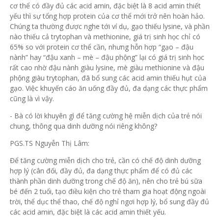
cơ thể có đầy đủ các acid amin, đặc biệt là 8 acid amin thiết
yếu thì sự tổng hợp protein của cơ thể mới trở nên hoàn hảo.
Chúng ta thường được nghe tới ví dụ, gạo thiếu lysine, và phần
nào thiếu cả trytophan và methionine, giá trị sinh học chỉ có
65% so với protein cơ thể cần, nhưng hỗn hợp “gạo – đậu
nành” hay “đậu xanh – mè – đậu phộng” lại có giá trị sinh học
rất cao nhờ đậu nành giàu lysine, mè giàu methionine và đậu
phộng giàu trytophan, đã bổ sung các acid amin thiếu hụt của
gạo. Việc khuyến cáo ăn uống đầy đủ, đa dạng các thực phẩm
cũng là vì vậy.
- Bà có lời khuyên gì để tăng cường hệ miễn dịch của trẻ nói
chung, thông qua dinh dưỡng nói riêng không?
PGS.TS Nguyễn Thị Lâm:
Để tăng cường miễn dịch cho trẻ, cần có chế độ dinh dưỡng
hợp lý (cân đối, đầy đủ, đa dạng thực phẩm để có đủ các
thành phần dinh dưỡng trong chế độ ăn), nên cho trẻ bú sữa
bé đến 2 tuổi, tạo điều kiện cho trẻ tham gia hoạt động ngoài
trời, thể dục thể thao, chế độ nghỉ ngơi hợp lý, bổ sung đầy đủ
các acid amin, đặc biệt là các acid amin thiết yếu.