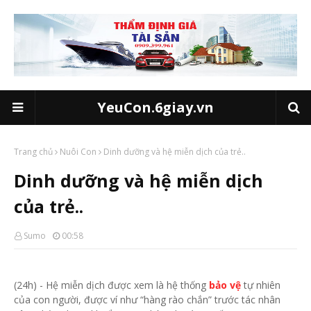
YeuCon.6giay.vn
Trang chủ
Nuôi Con
Dinh dưỡng và hệ miễn dịch của trẻ..
Dinh dưỡng và hệ miễn dịch
của trẻ..
Sumo
00:58
(24h) - Hệ miễn dịch được xem là hệ thống
bảo vệ
tự nhiên
của con người, được ví như “hàng rào chắn” trước tác nhân