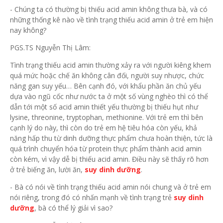
- Chúng ta có thường bị thiếu acid amin không thưa bà, và có
những thống kê nào về tình trạng thiếu acid amin ở trẻ em hiện
nay không?
PGS.TS Nguyễn Thị Lâm:
Tình trạng thiếu acid amin thường xảy ra với người kiêng khem
quá mức hoặc chế ăn không cân đối, người suy nhược, chức
năng gan suy yếu… Bên cạnh đó, với khẩu phần ăn chủ yếu
dựa vào ngũ cốc như nước ta ở một số vùng nghèo thì có thể
dẫn tới một số acid amin thiết yếu thường bị thiếu hụt như
lysine, threonine, tryptophan, methionine. Với trẻ em thì bên
cạnh lý do này, thì còn do trẻ em hệ tiêu hóa còn yếu, khả
năng hấp thu từ dinh dưỡng thực phẩm chưa hoàn thiện, tức là
quá trình chuyển hóa từ protein thực phẩm thành acid amin
còn kém, vì vậy dễ bị thiếu acid amin. Điều này sẽ thấy rõ hơn
ở trẻ biếng ăn, lười ăn,
suy dinh dưỡng
.
- Bà có nói về tình trạng thiếu acid amin nói chung và ở trẻ em
nói riêng, trong đó có nhấn mạnh về tình trạng trẻ
suy dinh
dưỡng
, bà có thể lý giải vì sao?