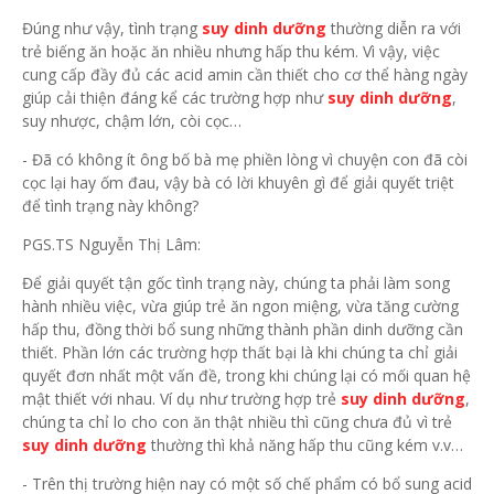
Đúng như vậy, tình trạng
suy dinh dưỡng
thường diễn ra với
trẻ biếng ăn hoặc ăn nhiều nhưng hấp thu kém. Vì vậy, việc
cung cấp đầy đủ các acid amin cần thiết cho cơ thể hàng ngày
giúp cải thiện đáng kể các trường hợp như
suy dinh dưỡng
,
suy nhược, chậm lớn, còi cọc…
- Đã có không ít ông bố bà mẹ phiền lòng vì chuyện con đã còi
cọc lại hay ốm đau, vậy bà có lời khuyên gì để giải quyết triệt
để tình trạng này không?
PGS.TS Nguyễn Thị Lâm:
Để giải quyết tận gốc tình trạng này, chúng ta phải làm song
hành nhiều việc, vừa giúp trẻ ăn ngon miệng, vừa tăng cường
hấp thu, đồng thời bổ sung những thành phần dinh dưỡng cần
thiết. Phần lớn các trường hợp thất bại là khi chúng ta chỉ giải
quyết đơn nhất một vấn đề, trong khi chúng lại có mối quan hệ
mật thiết với nhau. Ví dụ như trường hợp trẻ
suy dinh dưỡng
,
chúng ta chỉ lo cho con ăn thật nhiều thì cũng chưa đủ vì trẻ
suy dinh dưỡng
thường thì khả năng hấp thu cũng kém v.v…
- Trên thị trường hiện nay có một số chế phẩm có bổ sung acid