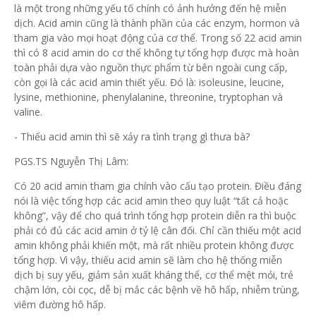
là một trong những yếu tố chính có ảnh hưởng đến hệ miễn
dịch. Acid amin cũng là thành phần của các enzym, hormon và
tham gia vào mọi hoạt động của cơ thể. Trong số 22 acid amin
thì có 8 acid amin do cơ thể không tự tổng hợp được mà hoàn
toàn phải dựa vào nguồn thực phẩm từ bên ngoài cung cấp,
còn gọi là các acid amin thiết yếu. Đó là: isoleusine, leucine,
lysine, methionine, phenylalanine, threonine, tryptophan và
valine.
- Thiếu acid amin thì sẽ xảy ra tình trạng gì thưa bà?
PGS.TS Nguyễn Thị Lâm:
Có 20 acid amin tham gia chính vào cấu tạo protein. Điều đáng
nói là việc tổng hợp các acid amin theo quy luật “tất cả hoặc
không”, vậy để cho quá trình tổng hợp protein diễn ra thì buộc
phải có đủ các acid amin ở tỷ lệ cân đối. Chỉ cần thiếu một acid
amin không phải khiến một, mà rất nhiều protein không được
tổng hợp. Vì vậy, thiếu acid amin sẽ làm cho hệ thống miễn
dịch bị suy yếu, giảm sản xuất kháng thể, cơ thể mệt mỏi, trẻ
chậm lớn, còi cọc, dễ bị mắc các bệnh về hô hấp, nhiễm trùng,
viêm đường hô hấp.