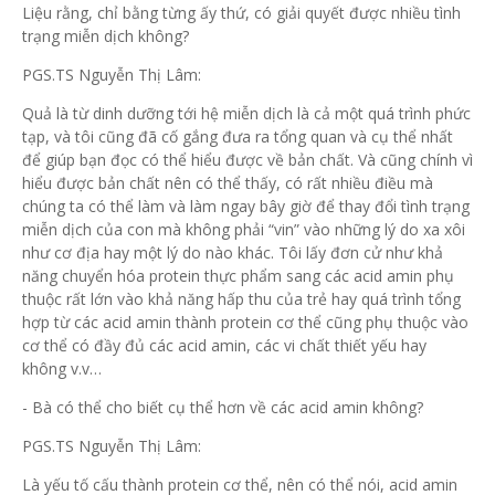
Liệu rằng, chỉ bằng từng ấy thứ, có giải quyết được nhiều tình
trạng miễn dịch không?
PGS.TS Nguyễn Thị Lâm:
Quả là từ dinh dưỡng tới hệ miễn dịch là cả một quá trình phức
tạp, và tôi cũng đã cố gắng đưa ra tổng quan và cụ thể nhất
để giúp bạn đọc có thể hiểu được về bản chất. Và cũng chính vì
hiểu được bản chất nên có thể thấy, có rất nhiều điều mà
chúng ta có thể làm và làm ngay bây giờ để thay đổi tình trạng
miễn dịch của con mà không phải “vin” vào những lý do xa xôi
như cơ địa hay một lý do nào khác. Tôi lấy đơn cử như khả
năng chuyển hóa protein thực phẩm sang các acid amin phụ
thuộc rất lớn vào khả năng hấp thu của trẻ hay quá trình tổng
hợp từ các acid amin thành protein cơ thể cũng phụ thuộc vào
cơ thể có đầy đủ các acid amin, các vi chất thiết yếu hay
không v.v…
- Bà có thể cho biết cụ thể hơn về các acid amin không?
PGS.TS Nguyễn Thị Lâm:
Là yếu tố cấu thành protein cơ thể, nên có thể nói, acid amin