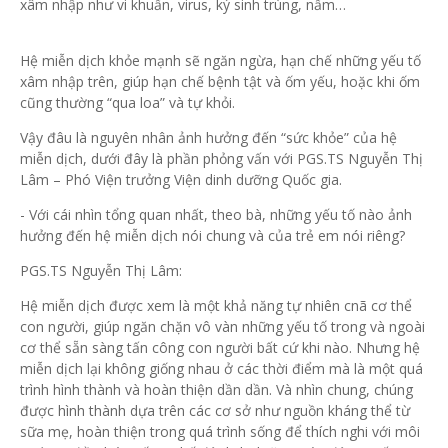
xâm nhập như vi khuẩn, virus, ký sinh trùng, nấm…
Hệ miễn dịch khỏe mạnh sẽ ngăn ngừa, hạn chế những yếu tố
xâm nhập trên, giúp hạn chế bệnh tật và ốm yếu, hoặc khi ốm
cũng thường “qua loa” và tự khỏi.
Vậy đâu là nguyên nhân ảnh hưởng đến “sức khỏe” của hệ
miễn dịch, dưới đây là phần phỏng vấn với PGS.TS Nguyễn Thị
Lâm – Phó Viện trưởng Viện dinh dưỡng Quốc gia.
- Với cái nhìn tổng quan nhất, theo bà, những yếu tố nào ảnh
hưởng đến hệ miễn dịch nói chung và của trẻ em nói riêng?
PGS.TS Nguyễn Thị Lâm:
Hệ miễn dịch được xem là một khả năng tự nhiên cnã cơ thể
con người, giúp ngăn chặn vô vàn những yếu tố trong và ngoài
cơ thể sẵn sàng tấn công con người bất cứ khi nào. Nhưng hệ
miễn dịch lại không giống nhau ở các thời điểm mà là một quá
trình hình thành và hoàn thiện dần dần. Và nhìn chung, chúng
được hình thành dựa trên các cơ sở như nguồn kháng thể từ
sữa mẹ, hoàn thiện trong quá trình sống để thích nghi với môi