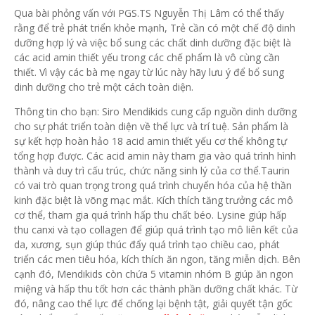
Qua bài phỏng vấn với PGS.TS Nguyễn Thị Lâm có thể thấy
rằng để trẻ phát triển khỏe mạnh, Trẻ cần có một chế độ dinh
dưỡng hợp lý và việc bổ sung các chất dinh dưỡng đặc biệt là
các acid amin thiết yếu trong các chế phẩm là vô cùng cần
thiết. Vì vậy các bà mẹ ngay từ lúc này hãy lưu ý để bổ sung
dinh dưỡng cho trẻ một cách toàn diện.
Thông tin cho bạn: Siro Mendikids cung cấp nguồn dinh dưỡng
cho sự phát triển toàn diện về thể lực và trí tuệ. Sản phẩm là
sự kết hợp hoàn hảo 18 acid amin thiết yếu cơ thể không tự
tổng hợp được. Các acid amin này tham gia vào quá trình hình
thành và duy trì cấu trúc, chức năng sinh lý của cơ thể.Taurin
có vai trò quan trọng trong quá trình chuyển hóa của hệ thần
kinh đặc biệt là võng mạc mắt. Kích thích tăng trưởng các mô
cơ thể, tham gia quá trình hấp thu chất béo. Lysine giúp hấp
thu canxi và tạo collagen để giúp quá trình tạo mô liên kết của
da, xương, sụn giúp thúc đẩy quá trình tạo chiều cao, phát
triển các men tiêu hóa, kích thích ăn ngon, tăng miễn dịch. Bên
cạnh đó, Mendikids còn chứa 5 vitamin nhóm B giúp ăn ngon
miệng và hấp thu tốt hơn các thành phần dưỡng chất khác. Từ
đó, nâng cao thể lực để chống lại bệnh tật, giải quyết tận gốc