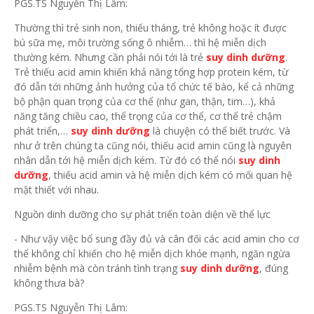
PGS.TS Nguyễn Thị Lâm:
Thường thì trẻ sinh non, thiếu tháng, trẻ không hoặc ít được
bú sữa mẹ, môi trường sống ô nhiễm… thì hệ miễn dịch
thường kém. Nhưng cần phải nói tới là trẻ
suy dinh dưỡng
.
Trẻ thiếu acid amin khiến khả năng tổng hợp protein kém, từ
đó dẫn tới những ảnh hưởng của tổ chức tế bào, kể cả những
bộ phận quan trọng của cơ thể (như gan, thận, tim…), khả
năng tăng chiều cao, thể trọng của cơ thể, cơ thể trẻ chậm
phát triển,…
suy dinh dưỡng
là chuyện có thể biết trước. Và
như ở trên chúng ta cũng nói, thiếu acid amin cũng là nguyên
nhân dẫn tới hệ miễn dịch kém. Từ đó có thể nói
suy dinh
dưỡng
, thiếu acid amin và hệ miễn dịch kém có mối quan hệ
mật thiết với nhau.
Nguồn dinh dưỡng cho sự phát triển toàn diện về thể lực
- Như vậy việc bổ sung đầy đủ và cân đối các acid amin cho cơ
thể không chỉ khiến cho hệ miễn dịch khỏe mạnh, ngăn ngừa
nhiễm bệnh mà còn tránh tình trạng
suy dinh dưỡng
, đúng
không thưa bà?
PGS.TS Nguyễn Thị Lâm: