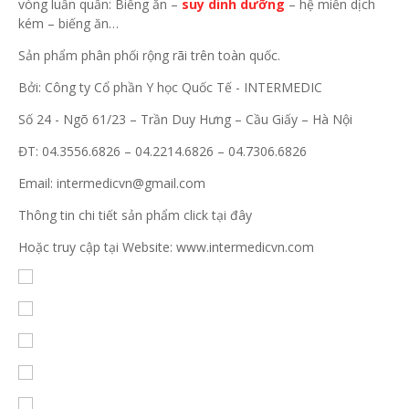
vòng luẩn quẩn: Biếng ăn –
suy dinh dưỡng
– hệ miễn dịch
kém – biếng ăn…
Sản phẩm phân phối rộng rãi trên toàn quốc.
Bởi: Công ty Cổ phần Y học Quốc Tế - INTERMEDIC
Số 24 - Ngõ 61/23 – Trần Duy Hưng – Cầu Giấy – Hà Nội
ĐT: 04.3556.6826 – 04.2214.6826 – 04.7306.6826
Email:
intermedicvn@gmail.com
Thông tin chi tiết sản phẩm click tại đây
Hoặc truy cập tại Website: www.intermedicvn.com