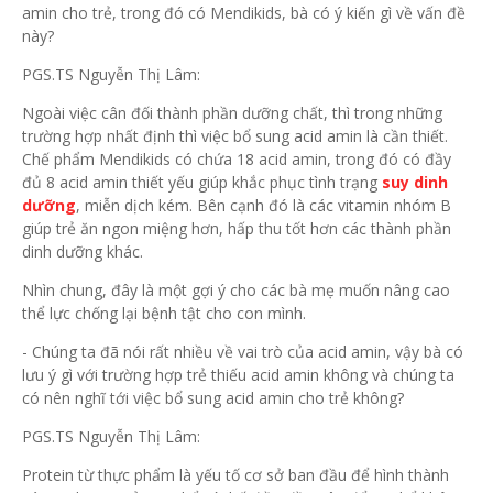
amin cho trẻ, trong đó có Mendikids, bà có ý kiến gì về vấn đề
này?
PGS.TS Nguyễn Thị Lâm:
Ngoài việc cân đối thành phần dưỡng chất, thì trong những
trường hợp nhất định thì việc bổ sung acid amin là cần thiết.
Chế phẩm Mendikids có chứa 18 acid amin, trong đó có đầy
đủ 8 acid amin thiết yếu giúp khắc phục tình trạng
suy dinh
dưỡng
, miễn dịch kém. Bên cạnh đó là các vitamin nhóm B
giúp trẻ ăn ngon miệng hơn, hấp thu tốt hơn các thành phần
dinh dưỡng khác.
Nhìn chung, đây là một gợi ý cho các bà mẹ muốn nâng cao
thể lực chống lại bệnh tật cho con mình.
- Chúng ta đã nói rất nhiều về vai trò của acid amin, vậy bà có
lưu ý gì với trường hợp trẻ thiếu acid amin không và chúng ta
có nên nghĩ tới việc bổ sung acid amin cho trẻ không?
PGS.TS Nguyễn Thị Lâm:
Protein từ thực phẩm là yếu tố cơ sở ban đầu để hình thành