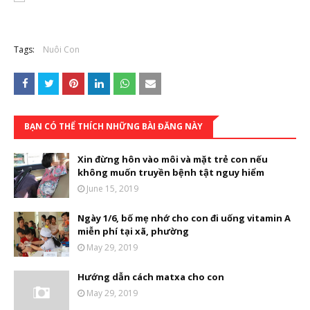
Tags:
Nuôi Con
BẠN CÓ THỂ THÍCH NHỮNG BÀI ĐĂNG NÀY
Xin đừng hôn vào môi và mặt trẻ con nếu
không muốn truyền bệnh tật nguy hiểm
June 15, 2019
Ngày 1/6, bố mẹ nhớ cho con đi uống vitamin A
miễn phí tại xã, phường
May 29, 2019
Hướng dẫn cách matxa cho con
May 29, 2019