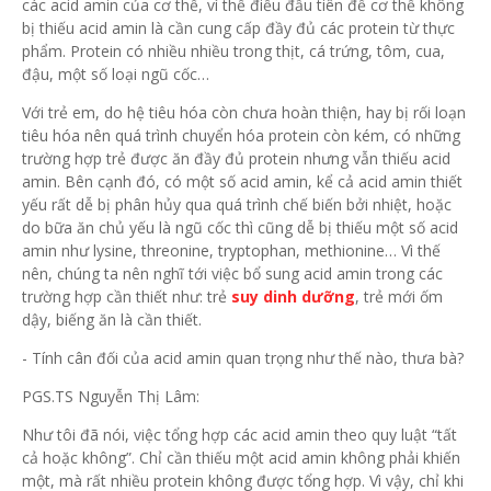
các acid amin của cơ thể, vì thế điều đầu tiên để cơ thể không
bị thiếu acid amin là cần cung cấp đầy đủ các protein từ thực
phẩm. Protein có nhiều nhiều trong thịt, cá trứng, tôm, cua,
đậu, một số loại ngũ cốc…
Với trẻ em, do hệ tiêu hóa còn chưa hoàn thiện, hay bị rối loạn
tiêu hóa nên quá trình chuyển hóa protein còn kém, có những
trường hợp trẻ được ăn đầy đủ protein nhưng vẫn thiếu acid
amin. Bên cạnh đó, có một số acid amin, kể cả acid amin thiết
yếu rất dễ bị phân hủy qua quá trình chế biến bởi nhiệt, hoặc
do bữa ăn chủ yếu là ngũ cốc thì cũng dễ bị thiếu một số acid
amin như lysine, threonine, tryptophan, methionine… Vì thế
nên, chúng ta nên nghĩ tới việc bổ sung acid amin trong các
trường hợp cần thiết như: trẻ
suy dinh dưỡng
, trẻ mới ốm
dậy, biếng ăn là cần thiết.
- Tính cân đối của acid amin quan trọng như thế nào, thưa bà?
PGS.TS Nguyễn Thị Lâm:
Như tôi đã nói, việc tổng hợp các acid amin theo quy luật “tất
cả hoặc không”. Chỉ cần thiếu một acid amin không phải khiến
một, mà rất nhiều protein không được tổng hợp. Vì vậy, chỉ khi